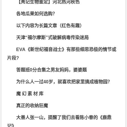
【亮记生物鉴定】河北热河秋色
各地瓜果如何选购？
以下内容为长篇文章（红色有趣）
天津“福尔摩斯”式破解病毒传染迷局
EVA《新世纪福音战士》有那些细思恐极的情节或
片段?
答题班0分合集之男友妈妈，婆婆题
为什么人一过40岁，就喜欢把家里搞成植物园？
魔 幻 素 材 库
真正的收纳狂魔
大善人张一山，提醒了我们去看陈小春的《鹿鼎
记》