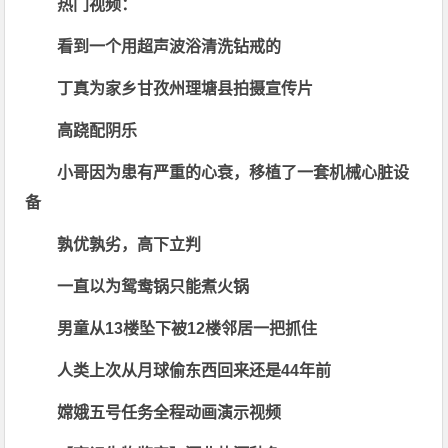
热门视频：
看到一个用超声波浴清洗钻戒的
丁真为家乡甘孜州理塘县拍摄宣传片
高跷配阴乐
小哥因为患有严重的心衰，移植了一套机械心脏设
备
孰优孰劣，高下立判
一直以为鸳鸯锅只能煮火锅
男童从13楼坠下被12楼邻居一把抓住
人类上次从月球偷东西回来还是44年前
嫦娥五号任务全程动画演示视频