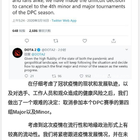
在仔细考虑了冠状疫情的现状和发展轨迹，以
及对选手、工作人员和观众造成的健康风险之后，我们
做出了一个艰难的决定：取消参加本个DPC赛季的第四
组Major以及Minor。
考虑到这次疫情在流行性和地缘政治形式上有
较高的流动性。我们将紧密跟进疫情发展情况，并在未