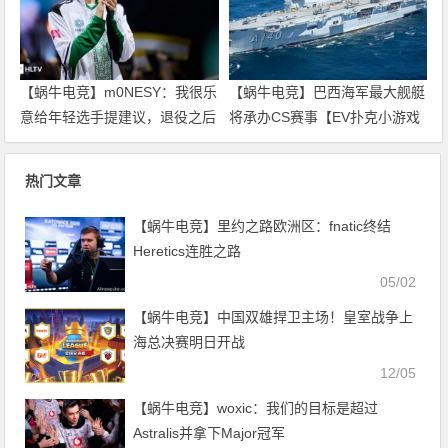
【蜗牛电竞】m0NESY：我很乐
【蜗牛电竞】巴西海军最大舰艇
意给年轻选手提建议，退役之后
将承办CS赛事【EV扑克小游戏
想当教练【EV扑克小游戏官
官网】
网】
热门文章
【蜗牛电竞】里约之路欧洲区：fnatic终结
Heretics连胜之路
05/02
【蜗牛电竞】中国双雄捍卫主场！皇室战争上
海总决赛明日开战
12/05
【蜗牛电竞】woxic：我们的目标是超过
Astralis并拿下Major冠军