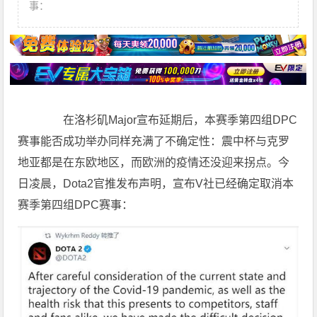
事：
在洛杉矶Major宣布延期后，本赛季第四组DPC
赛事能否成功举办同样充满了不确定性：震中杯与克罗
地亚都是在东欧地区，而欧洲的疫情还没迎来拐点。今
日凌晨，Dota2官推发布声明，宣布V社已经确定取消本
赛季第四组DPC赛事：