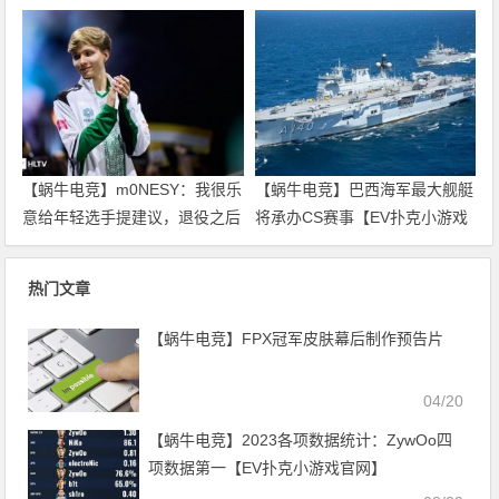
投掷物穿模BUG【EV扑克小游
说了算【EV扑克小游戏官网】
戏官网】
【蜗牛电竞】m0NESY：我很乐
【蜗牛电竞】巴西海军最大舰艇
意给年轻选手提建议，退役之后
将承办CS赛事【EV扑克小游戏
想当教练【EV扑克小游戏官
官网】
网】
热门文章
【蜗牛电竞】FPX冠军皮肤幕后制作预告片
04/20
【蜗牛电竞】2023各项数据统计：ZywOo四
项数据第一【EV扑克小游戏官网】