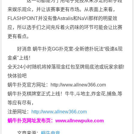
这一切都是为了用电子竞技从未涉足的新手段
来娱乐观众，并让该赛事更有市场。从表面上来看，
FLASHPOINT并没有像Astralis和NaVi那样的明星效
应，所以选手们之间充斥着火药味的环节可能会让比赛
更有看点。
好消息 蜗牛扑克GG扑克室-全新德扑玩法“极速&现
金桌"上线！
全天24小时随机将掉落现金红包至牌局底池或玩家余额!
快体验吧
蜗牛扑克官方网址：http://www.allnew366.com
蜗牛扑克棋牌室正式上线！牛牛,斗地主,炸金花,捕鱼,等
等应有尽有，
注册网址：
http://www.allnew366.com
蜗牛扑克网址发布页：
www.allnewpuke.com
文章来源：
蜗牛电竞