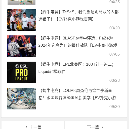
04/25
【蜗牛电竞】TeSeS：我们想证明离队的人都
选错了！【EV扑克小游戏官网】
03/20
【蜗牛电竞】BLAST.tv年中评选：FaZe为
2024年迄今为止的最佳战队【EV扑克小游戏
官网】
07/06
【蜗牛电竞】EPL北美区：100T让一追二；
Liquid轻松取胜
03/28
【蜗牛电竞】LOLM×周杰伦再绘兰亭新画
卷！水墨峡谷演绎国风新美学【EV扑克小游
戏官网】
09/30
上一篇
下一篇