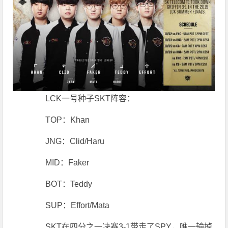
LCK一号种子SKT阵容：
TOP：Khan
JNG：Clid/Haru
MID：Faker
BOT：Teddy
SUP：Effort/Mata
SKT在四分之一决赛3-1带走了SPY，唯一输掉