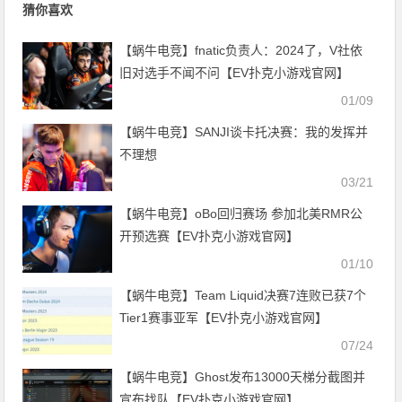
猜你喜欢
【蜗牛电竞】fnatic负责人：2024了，V社依
旧对选手不闻不问【EV扑克小游戏官网】
01/09
【蜗牛电竞】SANJI谈卡托决赛：我的发挥并
不理想
03/21
【蜗牛电竞】oBo回归赛场 参加北美RMR公
开预选赛【EV扑克小游戏官网】
01/10
【蜗牛电竞】Team Liquid决赛7连败已获7个
Tier1赛事亚军【EV扑克小游戏官网】
07/24
【蜗牛电竞】Ghost发布13000天梯分截图并
宣布找队【EV扑克小游戏官网】