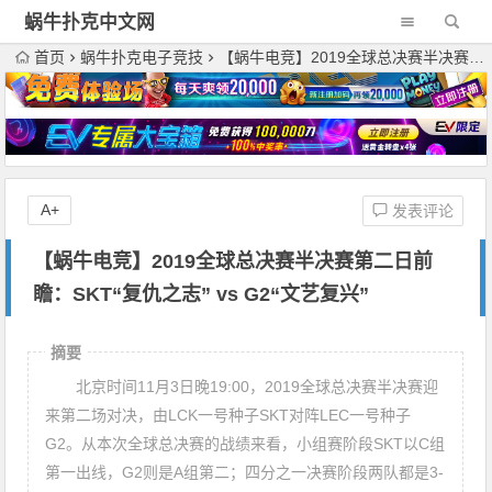
蜗牛扑克中文网
首页
蜗牛扑克电子竞技
【蜗牛电竞】2019全球总决赛半决赛第二日前瞻：SKT“复仇之志” vs G2“文艺复兴”
A+
发表评论
【蜗牛电竞】2019全球总决赛半决赛第二日前
瞻：SKT“复仇之志” vs G2“文艺复兴”
摘要
北京时间11月3日晚19:00，2019全球总决赛半决赛迎
来第二场对决，由LCK一号种子SKT对阵LEC一号种子
G2。从本次全球总决赛的战绩来看，小组赛阶段SKT以C组
第一出线，G2则是A组第二；四分之一决赛阶段两队都是3-