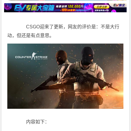
CSGO迎来了更新，网友的评价是：不是大行
动，但还是有点意思。
内容如下：