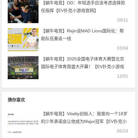
【蜗牛电竞】OD：年轻选手应该考虑选择担
任指挥【EV扑克小游戏官网】
09/11
【蜗牛电竞】Rejin谈MAD Lions国际化：帮
助队伍重返一线
03/04
【蜗牛电竞】2025全国电子体育大赛暨北京
国际电子体育周盛大开幕！【EV扑克小游戏
官网】
12/01
猜你喜欢
【蜗牛电竞】Vitality创始人：我曾向一个18岁
的少年承诺会让他成为Major冠军【EV扑克小
游戏官网】
05/24