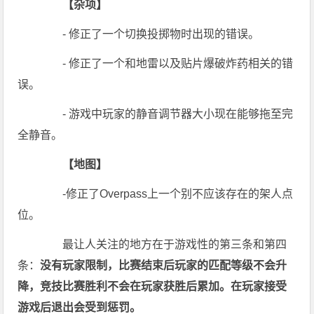
【杂项】
- 修正了一个切换投掷物时出现的错误。
- 修正了一个和地雷以及贴片爆破炸药相关的错
误。
- 游戏中玩家的静音调节器大小现在能够拖至完
全静音。
【地图】
-修正了Overpass上一个别不应该存在的架人点
位。
最让人关注的地方在于游戏性的第三条和第四
条：
没有玩家限制，比赛结束后玩家的匹配等级不会升
降，竞技比赛胜利不会在玩家获胜后累加。在玩家接受
游戏后退出会受到惩罚。