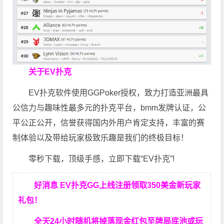
关于EV扑克
EV扑克软件使用GGPoker授权，致力打造亚洲最具
公信力与趣味性最多元的扑克平台，bmm发牌认证，公
平公正公开，信誉获得国内外用户肯定支持，丰富的赛
制体验以及带给玩家极致乐趣是我们的终极目标！
零秒下载，顶级手感，立即下载“EV扑克”!
好消息 EV扑克GG上线注册领取350美金新玩家
礼包！
全天24小时随机将掉落现金红包至牌局底池或玩
家余额!快体验吧