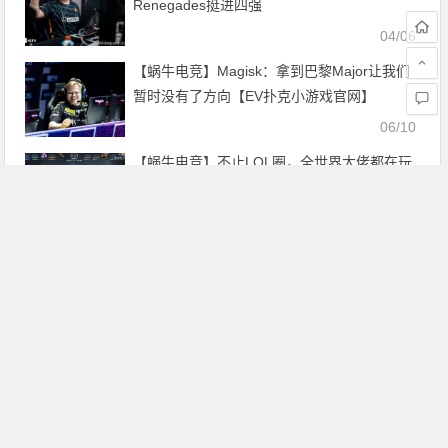
04/06
【蜗牛电竞】Magisk：拿到巴黎Major让我们
暂时没有了方向【EV扑克小游戏官网】
06/10
【蜗牛电竞】不止LOL圈，全世界大佬都在玩
DOTA2
03/31
【蜗牛电竞】《英雄联盟》设计师表示新英雄
将为下路AD
04/29
【蜗牛电竞】Sli次日：老F大发神威NIP挑落
EG，K神稳如磐石G2顺利晋级
10/23
上一篇
下一篇