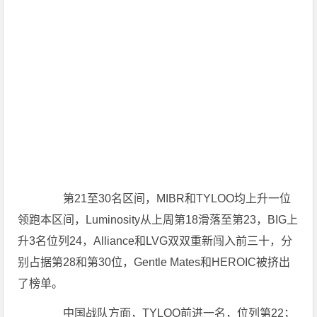
第21至30名区间，MIBR和TYLOO均上升一位
领跑本区间，Luminosity从上周第18滑落至第23，BIG上
升3名位列24，Alliance和LVG双双重新闯入前三十，分
别占据第28和第30位，Gentle Mates和HEROIC被挤出
了榜单。
中国战队方面，TYLOO前进一名，位列第22；
Lynn Vision同样前进一位，暂列第30；Kaleido上升3