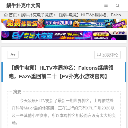
蜗牛扑克中文网
首页
蜗牛扑克电子竞技
【蜗牛电竞】HLTV本周排名：Falcons继续领跑，FaZe重回前二十【EV扑克小游戏官网】
A+
发表评论
【蜗牛电竞】HLTV本周排名：Falcons继续领
跑，FaZe重回前二十【EV扑克小游戏官网】
摘要
今天凌晨HLTV更新了最新一期世界排名，上周依然处
在科隆Major后的休赛期，正在进行的只有XPL广州2026以
及一些其他小型赛事，所以本周排名相较而言没有太大的变
动。