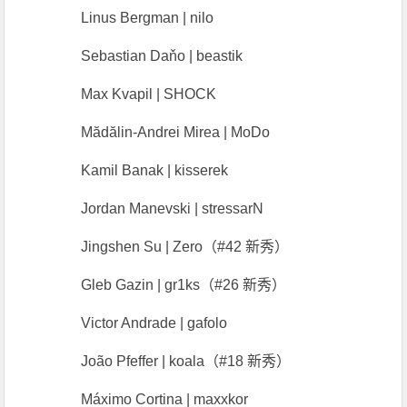
Linus Bergman | nilo
Sebastian Daňo | beastik
Max Kvapil | SHOCK
Mădălin-Andrei Mirea | MoDo
Kamil Banak | kisserek
Jordan Manevski | stressarN
Jingshen Su | Zero（#42 新秀）
Gleb Gazin | gr1ks（#26 新秀）
Victor Andrade | gafolo
João Pfeffer | koala（#18 新秀）
Máximo Cortina | maxxkor