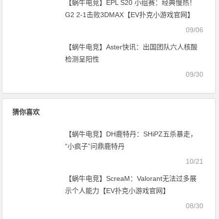
【蜗牛电竞】EPL S20 小组赛：经典慢热！
G2 2-1击败3DMAX【EV扑克小游戏官网】
09/06
【蜗牛电竞】Aster快讯：出国团队六人核酸
检测呈阳性
09/30
猜你喜欢
【蜗牛电竞】DH鹿特丹：SHiPZ五杀暴走，
“小疯子”问鼎鹿特丹
10/21
【蜗牛电竞】ScreaM：Valorant无法过多展
示个人能力【EV扑克小游戏官网】
08/30