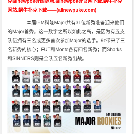
克allnewpoker国际场,allnewpoker官网下载,蜗牛扑克
网站,蜗牛扑克下载——(allnewpuke.com)
本届IEM科隆Major共有31位新秀准备迎来他们
的Major首秀。这一数字之所以如此之高，是因为有五支
队伍拥有三名或更多首次参加Major的选手。9z带来了三
名新秀的核心；FUT和Monte各有四名新秀；而Sharks
和SINNERS则是全队五名新秀出战。