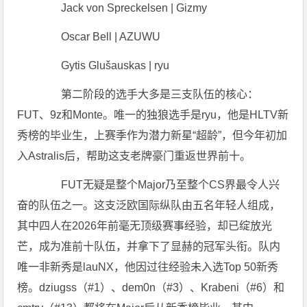
Jack von Spreckelsen | Gizmy
Oscar Bell | AZUWU
Gytis Glušauskas | ryu
第二阶段的选手大多是三支队伍的核心：
FUT、9z和Monte。唯一的独狼选手是ryu，他是HLTV新
秀榜的毕业生，上赛季作为潜力新星“超龄”，但今年初加
入Astralis后，帮助这支老牌豪门重返世界前十。
FUT无疑是整个Major乃至整个CS界最令人兴
奋的队伍之一。这支泛欧国际纵队由五名年轻人组成，
其中四人在2026年前毫无顶级赛事经验，却已绽放光
芒，成为准前十队伍，并拿下了显赫的冠军头衔。队内
唯一非新秀是lauNX，他因过往经验未入选Top 50新秀
榜。dziugss（#1）、dem0n（#3）、Krabeni（#6）和