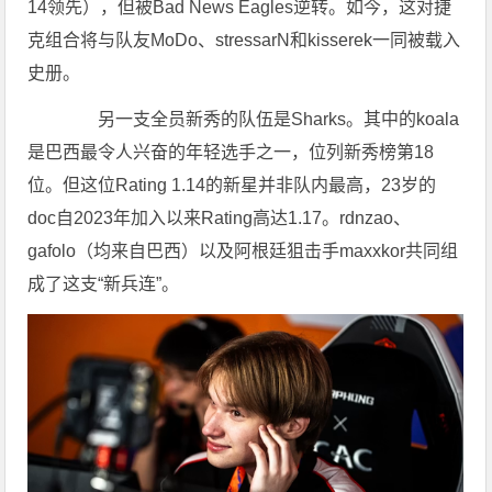
14领先），但被Bad News Eagles逆转。如今，这对捷
克组合将与队友MoDo、stressarN和kisserek一同被载入
史册。
另一支全员新秀的队伍是Sharks。其中的koala
是巴西最令人兴奋的年轻选手之一，位列新秀榜第18
位。但这位Rating 1.14的新星并非队内最高，23岁的
doc自2023年加入以来Rating高达1.17。rdnzao、
gafolo（均来自巴西）以及阿根廷狙击手maxxkor共同组
成了这支“新兵连”。