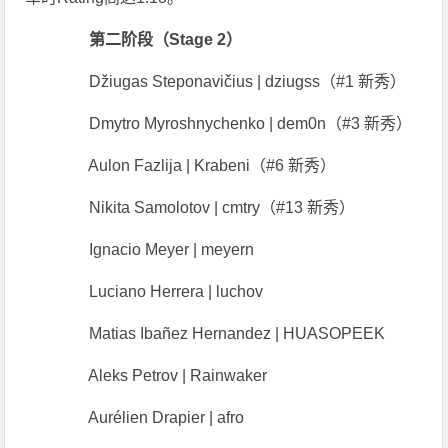
第二阶段（Stage 2）
Džiugas Steponavičius | dziugss（#1 新秀）
Dmytro Myroshnychenko | dem0n（#3 新秀）
Aulon Fazlija | Krabeni（#6 新秀）
Nikita Samolotov | cmtry（#13 新秀）
Ignacio Meyer | meyern
Luciano Herrera | luchov
Matias Ibañez Hernandez | HUASOPEEK
Aleks Petrov | Rainwaker
Aurélien Drapier | afro