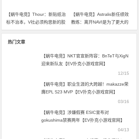
【蜗牛电竞】Thour：新贴纸治
【蜗牛电竞】Astralis新任绩效
标不治本，V社必须构思新的胶
教练：离开NAVI是为了更大的
囊替代方案【EV扑克小游戏官
蓝图【EV扑克小游戏官网】
网】
热门文章
【蜗牛电竞】NKT官宣新阵容：BnTeT与XigN
迎来新队友【EV扑克小游戏官网】
12/15
【蜗牛电竞】职业生涯的大跨越！makazze荣
膺EPL S23 MVP【EV扑克小游戏官网】
03/16
【蜗牛电竞】涉嫌假赛 ESIC宣布对
gokushima禁赛两年【EV扑克小游戏官网】
04/13