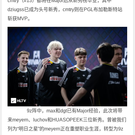
cmtry（#13）都将在Major后从新秀榜毕业，其中
dziugss已成为头号新秀，cmtry则在PGL布加勒斯特站
斩获MVP。
9z阵中，max和dgt已有Major经验，此次将带
来meyern、luchov和HUASOPEEK三位新秀。曾被我们
列为“明日之星”的meyern正在重塑职业生涯，转型为9z