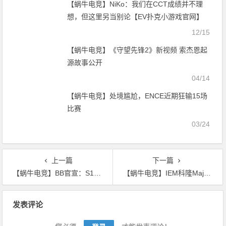
【蜗牛电竞】NiKo：我们在CCT成绩并不理
想，但这里另当别论【EV扑克小游戏官网】
12/15
【蜗牛电竞】《守望先锋2》新视频 索杰恩起
源故事公开
04/14
【蜗牛电竞】处境尴尬，ENCE近期狂输15场
比赛
03/24
上一篇
下一篇
【蜗牛电竞】BB官宣：S1ren将缺席IEM科隆Major第一阶段首日比赛【EV扑克小游戏官网】
【蜗牛电竞】IEM科隆Major第一阶段：跌入地狱！TYLOO 14-16 MIBR【EV扑克小游戏官网】
文
发表评论
章
导