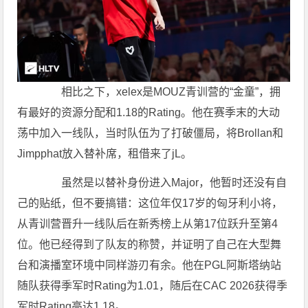
相比之下，xelex是MOUZ青训营的“金童”，拥
有最好的资源分配和1.18的Rating。他在赛季末的大动
荡中加入一线队，当时队伍为了打破僵局，将Brollan和
Jimpphat放入替补席，租借来了jL。
虽然是以替补身份进入Major，他暂时还没有自
己的贴纸，但不要搞错：这位年仅17岁的匈牙利小将，
从青训营晋升一线队后在新秀榜上从第17位跃升至第4
位。他已经得到了队友的称赞，并证明了自己在大型舞
台和演播室环境中同样游刃有余。他在PGL阿斯塔纳站
随队获得季军时Rating为1.01，随后在CAC 2026获得季
军时Rating高达1.18。