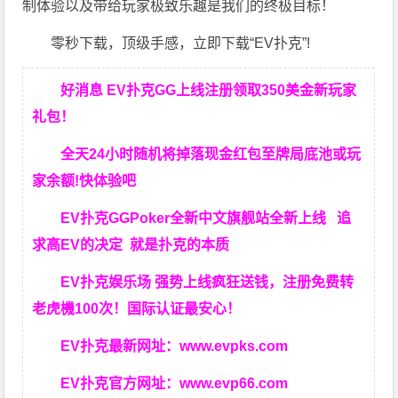
制体验以及带给玩家极致乐趣是我们的终极目标！
零秒下载，顶级手感，立即下载“EV扑克”!
好消息 EV扑克GG上线注册领取350美金新玩家
礼包！
全天24小时随机将掉落现金红包至牌局底池或玩
家余额!快体验吧
EV扑克GGPoker全新中文旗舰站全新上线 追
求高EV
的决定
就是扑克的本质
EV扑克娱乐场 强势上线疯狂送钱，注册免费转
老虎機100次！国际认证最安心！
EV扑克最新网址：
www.evpks.com
EV扑克官方网址：
www.evp66.com