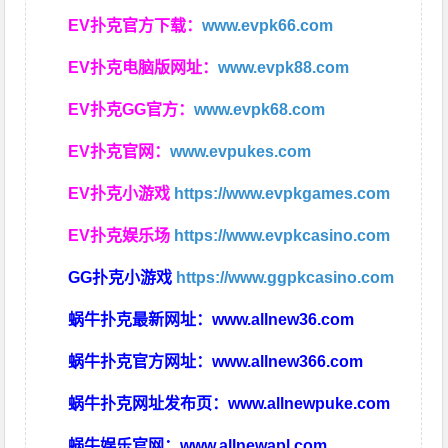
EV扑克官方下载：
www.evpk66.com
EV扑克电脑版网址：
www.evpk88.com
EV扑克GG官方：
www.evpk68.com
EV扑克官网：
www.evpukes.com
EV扑克小游戏
https://www.evpkgames.com
EV扑克娱乐场
https://www.evpkcasino.com
GG扑克小游戏
https://www.ggpkcasino.com
蜗牛扑克最新网址：
www.allnew36.com
蜗牛扑克官方网址：
www.allnew366.com
蜗牛扑克网址发布页：
www.allnewpuke.com
蜗牛娱乐官网：
www.allnewapl.com