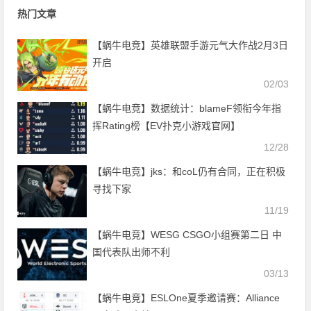
网】
热门文章
【蜗牛电竞】英雄联盟手游元气大作战2月3日
开启
02/03
【蜗牛电竞】数据统计：blameF领衔今年指
挥Rating榜【EV扑克小游戏官网】
12/28
【蜗牛电竞】jks：和coL仍有合同，正在积极
寻找下家
11/19
【蜗牛电竞】WESG CSGO小组赛第二日 中
国代表队出师不利
03/13
【蜗牛电竞】ESLOne夏季邀请赛：Alliance