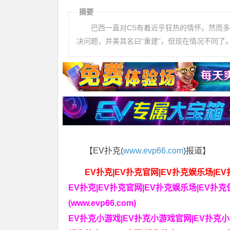
摘要
巴西一直对CS有着近乎狂热的情怀。然而多
决问题，并美其名曰“重建”，但现在情况不同了
【EV扑克(
www.evp66.com
)报道】
EV扑克|EV扑克官网|EV扑克娱乐场|EV扑
EV扑克|EV扑克官网|EV扑克娱乐场|EV扑
(www.evp66.com)
EV扑克小游戏|EV扑克小游戏官网|EV扑克小游戏