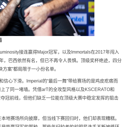
局
osity接连赢得Major冠军，以及Immortals在2017年闯入
24年，巴西依然有名，但已不再令人畏惧。顶级奖杯绝迹，四分
决方案”都局限于一小份名单。
心下滑。Imperial的“最后一舞”带给赛场的是鸡皮疙瘩而
撞上了同一堵墙。凭借arT的全攻型风格以及KSCERATO和
本最接近夺冠前线，但他们缺乏一位能在顶级大赛中稳定发挥的狙击
本地赛场所向披靡，但当线下赛回归时，他们却表现糟糕。
不是能赢冠军的那种。那些年纪较老的前明星选手不断被循环