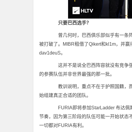
只要巴西选手？
曾几何时，巴西俱乐部似乎有一条阵容
被打破了。MIBR租借了Qikert和kl1m，
dav1deuS。
这并不是说全巴西阵容就没有竞争强度。
的参赛队伍并非世界最强的那一批。
教训说明，重点不在于护照国籍，而
始组建真正合适的团队。
FURIA即将参加StarLadder 布
节奏，因为第三阶段的队伍可能一开始状态
一切都对FURIA有利。