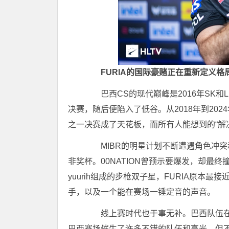
FURIA的国际豪赌正在重新定义格
巴西CS的现代巅峰是2016年SK和Lumin
决赛，随后便陷入了低谷。从2018年到20
之一决赛成了天花板，而所有人能想到的“解
MIBR的明星计划不断遭遇角色冲突和信
非奖杯。00NATION曾预示要爆发，却最终
yuurih组成的步枪双子星，FURIA原
手，以及一个能在赛场一锤定音的声音。
线上赛时代也于事无补。巴西队伍在
巴西赛场催生了许多不错的队伍和高光，但