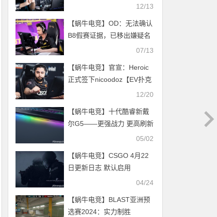
出了真正的水平【EV扑克小
12/13
游戏官网】
【蜗牛电竞】OD：无法确认
B8假赛证据，已移出嫌疑名
单【EV扑克小游戏官网】
07/13
【蜗牛电竞】官宣：Heroic
正式签下nicoodoz【EV扑克
小游戏官网】
12/20
【蜗牛电竞】十代酷睿新戴
尔G5——更强战力 更高刷新
率
05/02
【蜗牛电竞】CSGO 4月22
日更新日志 默认启用
D3D9EX模式
04/24
【蜗牛电竞】BLAST亚洲预
选赛2024：实力制胜