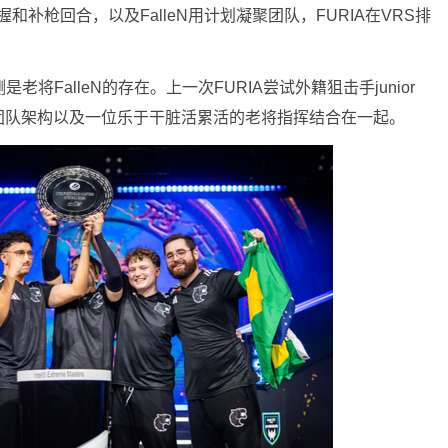
g把握和补枪回合，以及FalleN用计划凝聚团队，FURIA在VRS排
FalleN的存在。上一次FURIA尝试外籍狙击手junior
团队架构以及一位乐于干脏活累活的老将指挥结合在一起。