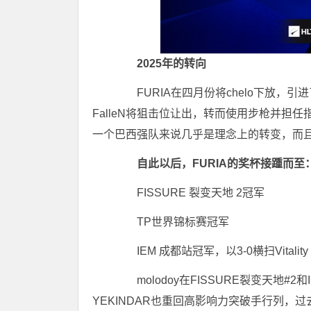
2025年的转向
FURIA在四月份将chelo下放，引进了
FalleN将狙击位让出，转而使用步枪并
一个巴西强队来说几乎是理念上的转变，而
自此以后，FURIA的奖杯接踵而至
FISSURE 裂变天地 2冠军
TP世界锦标赛冠军
IEM 成都站冠军，以3-0横扫Vitality
molodoy在FISSURE裂变天地#2
YEKINDAR也重回高影响力突破手行列，过去三