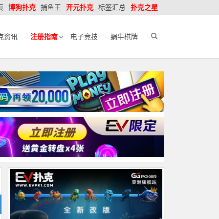
页
博狗扑克
捕鱼王
开元扑克
标签汇总
扑克之星
克资讯
注册指南
电子竞技
蜗牛棋牌