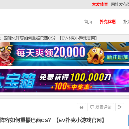
大发体育
网址发布
首页
扑克优惠
扑
：国际化阵容如何重振巴西CS？【EV扑克小游戏官网】
发表评论
阵容如何重振巴西CS？【EV扑克小游戏官网】