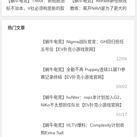
【蜗牛电竞】Thour：新贴纸治
【蜗牛电竞】Astralis新任绩效
标不治本，V社必须构思新的胶
教练：离开NAVI是为了更大的
囊替代方案【EV扑克小游戏官
蓝图【EV扑克小游戏官网】
网】
热门文章
【蜗牛电竞】Nigma战队官宣：GH回归担任
五号位【EV扑克小游戏官网】
12/06
【蜗牛电竞】全勤不再 Puppey连续11届TI参
赛记录终结【EV扑克小游戏官网】
09/02
【蜗牛电竞】huNter：ropz本计划加入G2，
NiKo不太想担任队长【EV扑克小游戏官网】
01/17
【蜗牛电竞】HLTV爆料：Complexity计划收
购Extra Salt