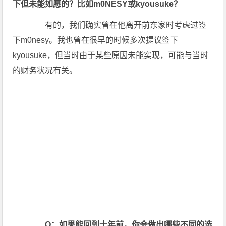
下但未能如愿的？比如m0NESY或kyousuke？
有的，我们确实曾在他离开前东家时考虑过签
下m0nesy。我也曾在很早的时候多次提议签下
kyousuke，但当时由于某些原因未能实现，可能与当时
的财务状况有关。
Q：如果能回到十年前，你会做出哪些不同的选