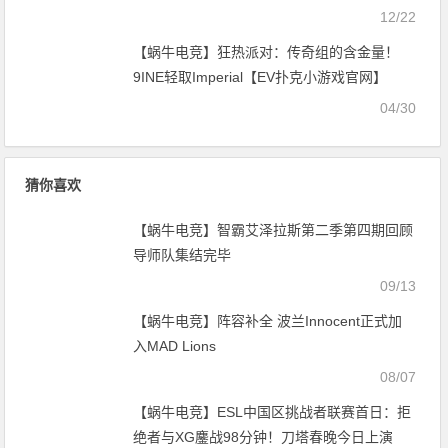
12/22
【蜗牛电竞】狂热派对：传奇组的含金量！
9INE轻取Imperial【EV扑克小游戏官网】
04/30
猜你喜欢
【蜗牛电竞】智霸艾泽拉斯第二季第四期回顾
导师队集结完毕
09/13
【蜗牛电竞】阵容补全 波兰Innocent正式加
入MAD Lions
08/07
【蜗牛电竞】ESL中国区挑战者联赛首日：拒
绝者与XG鏖战98分钟！刀塔春晚今日上演