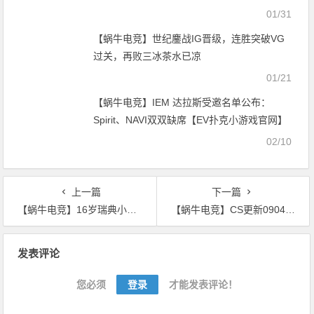
【EV扑克小游戏官网】
01/31
【蜗牛电竞】世纪鏖战IG晋级，连胜突破VG
过关，再败三冰茶水已凉
01/21
【蜗牛电竞】IEM 达拉斯受邀名单公布：
Spirit、NAVI双双缺席【EV扑克小游戏官网】
02/10
上一篇
下一篇
【蜗牛电竞】16岁瑞典小将MaiL09完成FPL三连冠，成最年轻FPL三连冠选手【EV扑克小游戏官网】
【蜗牛电竞】CS更新0904：杂项修复与地图微调【EV扑克小游戏官网】
文
发表评论
章
导
您必须
登录
才能发表评论！
航