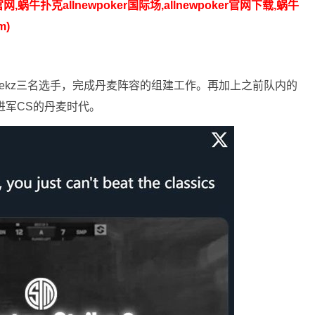
官网,蜗牛扑克allnewpoker国际场,allnewpoker官网下载,蜗牛
m)
。
ltekz三名选手，完成丹麦阵容的组建工作。再加上之前队内的
年刚进军CS的丹麦时代。