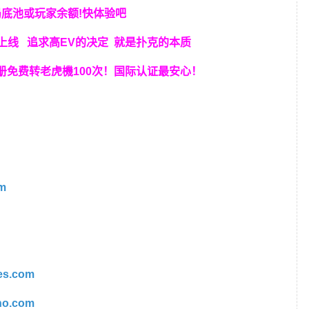
局底池或玩家余额!快体验吧
新上线 追求高EV
的决定
就是扑克的本质
册免费转老虎機100次！国际认证最安心！
m
es.com
ino.com