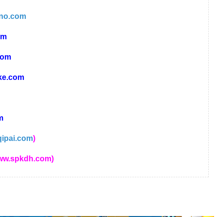
ino.com
om
com
ke.com
m
qipai.com
)
w.spkdh.com)