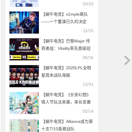
练：装本人没用【EV扑克小
03/10
游戏官网】
【蜗牛电竞】s1mple离队
——一个蓄谋已久的决定
【EV扑克小游戏官网】
11/15
【蜗牛电竞】巴黎Major 传
奇者组：Vitality率先晋级冠
军组【EV扑克小游戏官网】
05/16
【蜗牛电竞】2020LPL全明
星周末战队海报
12/31
【蜗牛电竞】《长安幻想》
情人节玩法来袭，来长安邂
逅良缘！
02/14
【蜗牛电竞】Alliance成为第
十支TI10直邀战队