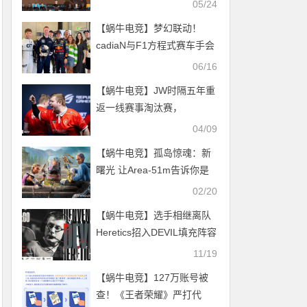
05/24
【蜗牛电竞】梦幻联动！
cadiaN与F1方程式赛车手会
面
06/16
【蜗牛电竞】JW时隔五年重
返一线赛事淘汰赛，
EYEBALLERS爆冷晋级【EV
04/09
扑克小游戏官网】
【蜗牛电竞】孤岛惊魂：新
曙光 让Area-51m告诉你是
否值得入手
02/20
【蜗牛电竞】选手相继离队
Heretics招入DEVIL填充阵容
11/19
【蜗牛电竞】127万账号被
查！《王者荣耀》严打代