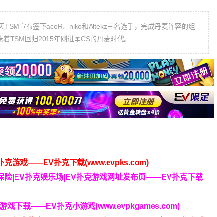
天TSM宣布签下acoR、niko和Altekz三名选手，完成丹麦阵容的组
意味着TSM回归2015年刚进军CS的丹麦时代。
克游戏——EV扑克下载(www.evpks.com)
克保险|EV扑克娱乐场|EV扑克游戏网址发布页——EV扑克下载
下载——EV扑克小游戏(www.evpkgames.com)