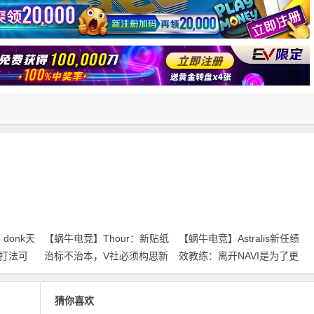
donk天
【蜗牛电竞】Thour：新贴纸
【蜗牛电竞】Astralis新任绩
打法可
治标不治本，V社必须构思新
效教练：离开NAVI是为了更
克小游戏
的胶囊替代方案【EV扑克小
大的蓝图【EV扑克小游戏官
游戏官网】
网】
猜你喜欢