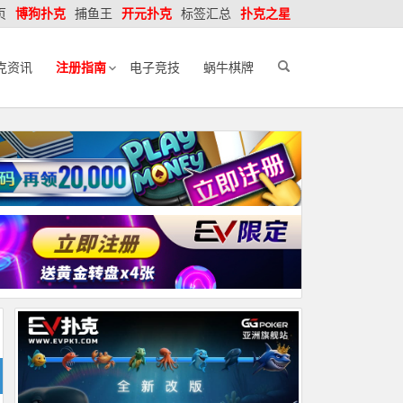
页
博狗扑克
捕鱼王
开元扑克
标签汇总
扑克之星
克资讯
注册指南
电子竞技
蜗牛棋牌