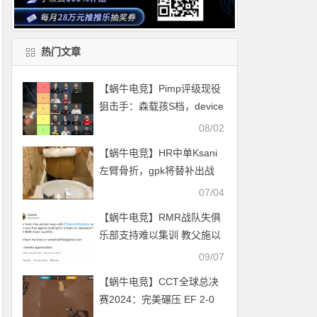
热门文章
【蜗牛电竞】Pimp评级现役
狙击手：森载孩S档，device
与sh1ro位居A档【EV扑克小
08/02
游戏官网】
【蜗牛电竞】HR中单Ksani
左臂骨折，gpk将替补出战
07/04
【蜗牛电竞】RMR战队失俱
乐部支持难以集训 教父施以
援手
09/07
【蜗牛电竞】CCT全球总决
赛2024：完美碾压 EF 2-0
GL【EV扑克小游戏官网】