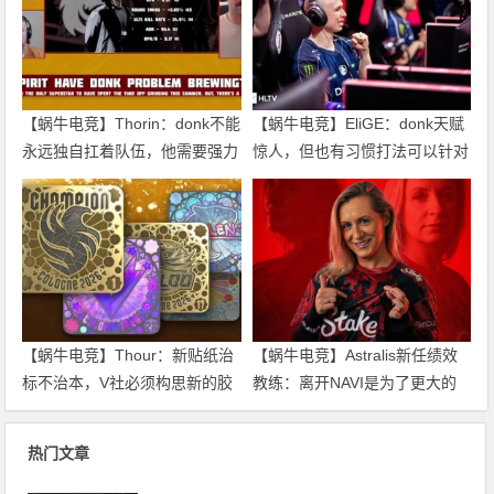
【蜗牛电竞】Thorin：donk不能
【蜗牛电竞】EliGE：donk天赋
永远独自扛着队伍，他需要强力
惊人，但也有习惯打法可以针对
队友【EV扑克小游戏官网】
破解【EV扑克小游戏官网】
【蜗牛电竞】Thour：新贴纸治
【蜗牛电竞】Astralis新任绩效
标不治本，V社必须构思新的胶
教练：离开NAVI是为了更大的
囊替代方案【EV扑克小游戏官
蓝图【EV扑克小游戏官网】
网】
热门文章