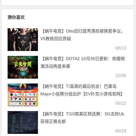
猜你喜欢
【蜗牛电竞】Otto回归首秀落败被换惹争议，
V5教练回应质疑
08/13
【蜗牛电竞】DOTA2 10月30日更新：夜魇暗
潮活动再度来袭
10/30
【蜗牛电竞】TI直邀的最后机会！巴厘岛
Major小组赛分组出炉【EV扑克小游戏官网】
06/22
【蜗牛电竞】TI10南美区预选赛：SG击败Uk
获得正赛名额
06/29