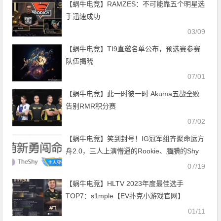
【蜗牛电竞】RAMZES：不可能靠五个明星选
手迅速成功
03/09
【蜗牛电竞】TI9直邀名单公布，预选赛参赛
队伍揭晓
07/01
【蜗牛电竞】此一时彼一时 Akuma五战全败
告别RMR积分赛
07/02
【蜗牛电竞】笑到封号！IG冠军组齐聚命运方
舟2.0，三人上演懵逼的Rookie、腼腆的Shy
哥和傻笑的Ning王【EV扑克小游戏官网】
07/19
【蜗牛电竞】HLTV 2023年度最佳选手
TOP7：s1mple【EV扑克小游戏官网】
01/11