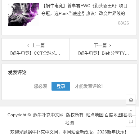
【蜗牛电竞】曾卓君EWC《街头霸王6》项目
夺冠，选Punk当底座引热议：改变世界线的
一局!【EV扑克小游戏官网】
08/26
上一篇
下一篇
【蜗牛电竞】CCT全球总决赛 2024：paiN 2-1击败OG【EV扑克小游戏官网】
【蜗牛电竞】Bleh分享TYLOO新阵容传言：Starry与Jee加盟【EV扑克小游戏官网】
文
发表评论
章
导
您必须
登录
才能发表评论！
航
Copyright ©
蜗牛扑克中文网
版权所有.
站点地图|
百度地图
|
谷歌
地图
欢迎光顾
蜗牛扑克中文网
，本网站全新改版，2026新年快乐！