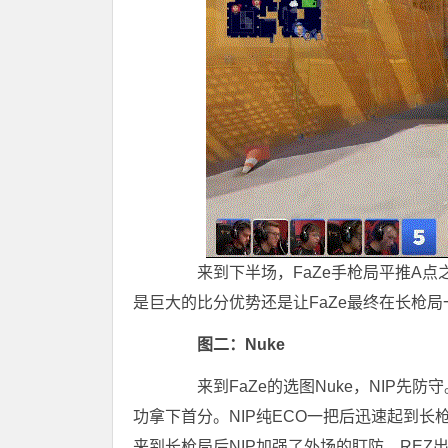
来到下半场，FaZe手枪局平推A点之
是巨大的比分优势还是让FaZe最终在长枪局一
图二：Nuke
来到FaZe的选图Nuke，NIP先防
功拿下首分。NIP纯ECO一把后迅速起到长
来到长枪局后NIP加强了外场的盯防，REZ出