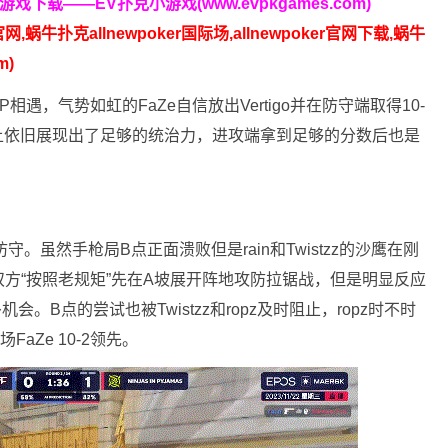
下载——EV扑克小游戏(www.evpkgames.com)
官网,蜗牛扑克allnewpoker国际场,allnewpoker官网下载,蜗牛
m)
相遇，气势如虹的FaZe自信放出Vertigo并在防守端取得10-
e上依旧展现出了足够的统治力，进攻端拿到足够的分数后也是
防守。虽然手枪局B点正面溃败但是rain和Twistzz的沙鹰在刚
方“按照老规矩”先在A坡展开阵地攻防拉锯战，但是明显反应
多机会。B点的尝试也被Twistzz和ropz及时阻止，ropz时不时
aZe 10-2领先。