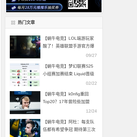
热门文章
【蜗牛电竞】LOL端游玩家
酸了！英雄联盟手游官方爆
料五款“新”皮肤
09/27
【蜗牛电竞】梦幻联赛S25
小组赛加赛结束 Liquid晋级
YB和GG被淘汰【EV扑克小
02/22
游戏官网】
【蜗牛电竞】k0nfig重回
Top20？17年曾险些加盟
Astralis
12/24
【蜗牛电竞】阿杜：每支队
伍都有希望争冠 期待第三次
捧杯