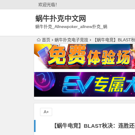
欢迎光临！
蜗牛扑克中文网
蜗牛扑克_Allnewpoker_allnew扑克_蜗
牛德州扑克官网欢迎您!
首页
蜗牛扑克电子竞技
【蜗牛电竞】BLAST秋
A+
【蜗牛电竞】BLAST秋决：连胜还在