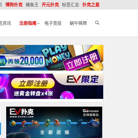
页
博狗扑克
捕鱼王
开元扑克
标签汇总
扑克之星
克资讯
注册指南
电子竞技
蜗牛棋牌