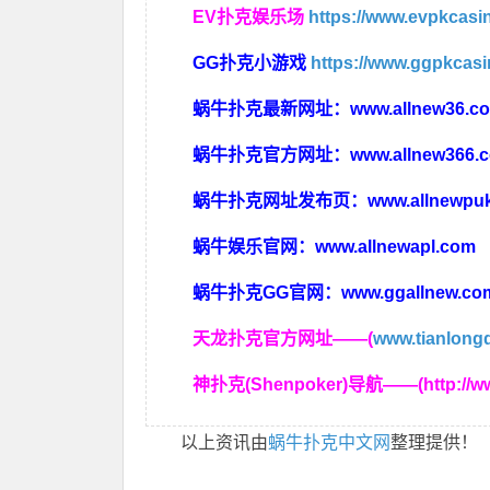
蜗牛扑克网址发布页：
www.allnewpu
蜗牛娱乐官网：
www.allnewapl.com
蜗牛扑克GG官网：
www.ggallnew.co
天龙扑克官方网址——(
www.tianlong
神扑克(Shenpoker)导航——(http://ww
以上资讯由
蜗牛扑克中文网
整理提供！