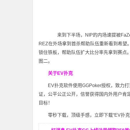
锁住铁板，帮助队伍扩大比分率先拿到赛点。面
图二。
关于EV扑克
EV扑克软件使用GGPoker授权，致
证，公平公正公开，信誉获得国内外用户肯
目标！
零秒下载，顶级手感，立即下载“EV扑克”
好消息 EV扑克GG上线注册领取350
全天24小时随机将掉落现金红包至牌
EV扑克GGPoker全新中文旗舰站全
EV扑克娱乐场 强势上线疯狂送钱，注