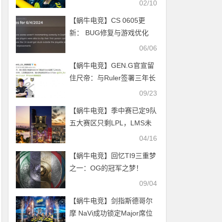
02/10
【蜗牛电竞】CS 0605更
新： BUG修复与游戏优化
【EV扑克小游戏官网】
06/06
【蜗牛电竞】GEN.G官宣留
住尺帝：与Ruler签署三年长
约
09/23
【蜗牛电竞】季中赛已定9队
五大赛区只剩LPL，LMS未
决出冠军
04/16
【蜗牛电竞】回忆TI9三重梦
之一：OG的冠军之梦！
09/04
【蜗牛电竞】剑指斯德哥尔
摩 NaVi成功锁定Major席位