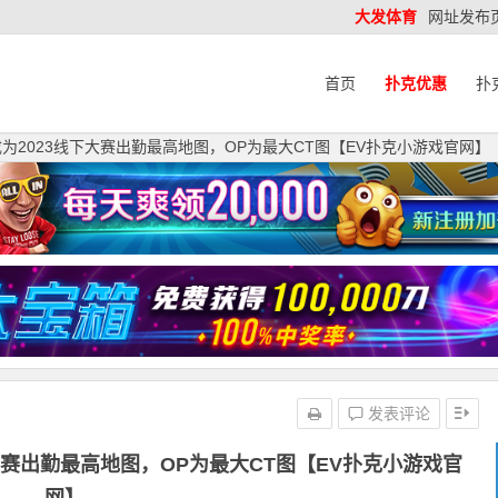
大发体育
网址发布
首页
扑克优惠
扑
no成为2023线下大赛出勤最高地图，OP为最大CT图【EV扑克小游戏官网】
发表评论
线下大赛出勤最高地图，OP为最大CT图【EV扑克小游戏官