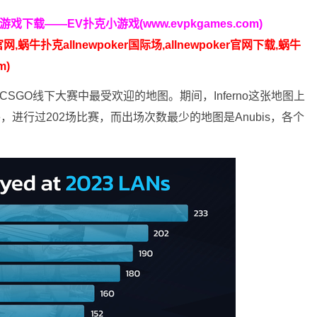
下载——EV扑克小游戏(www.evpkgames.com)
官网,蜗牛扑克allnewpoker国际场,allnewpoker官网下载,蜗牛
m)
CSGO线下大赛中最受欢迎的地图。期间，Inferno这张地图上
e，进行过202场比赛，而出场次数最少的地图是Anubis，各个