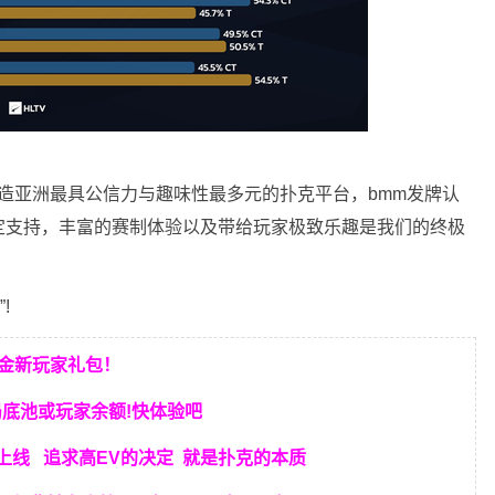
力打造亚洲最具公信力与趣味性最多元的扑克平台，bmm发牌认
定支持，丰富的赛制体验以及带给玩家极致乐趣是我们的终极
!
美金新玩家礼包！
局底池或玩家余额!快体验吧
新上线 追求高EV
的决定
就是扑克的本质