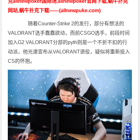
克allnewpoker国际场,allnewpoker官网下载,蜗牛扑克
网站,蜗牛扑克下载——(allnewpuke.com)
随着Counter-Strike 2的发行，部分有想法的
VALORANT选手蠢蠢欲动，而前CSGO选手，前段时间
加入G2 VALORANT分部的pyth则是一个不折不扣的行
动派，他光速宣布从VALORANT退役，疑似将重新投入
CS的怀抱。