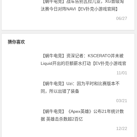
05/01
【蜗牛电竞】战车告别瓦拉几亚，XG晋级淘
汰赛今日对阵NAVI【EV扑克小游戏官网】
06/27
猜你喜欢
【蜗牛电竞】资深记者：KSCERATO并未被
Liquid开出的巨额薪水打动【EV扑克小游戏官
网】
11/01
【蜗牛电竞】Uzi：因为平时和比赛版本不
同，所以出错了装备
03/21
【蜗牛电竞】《Apex英雄》公布21年统计数
据 英雄击杀数超2百亿