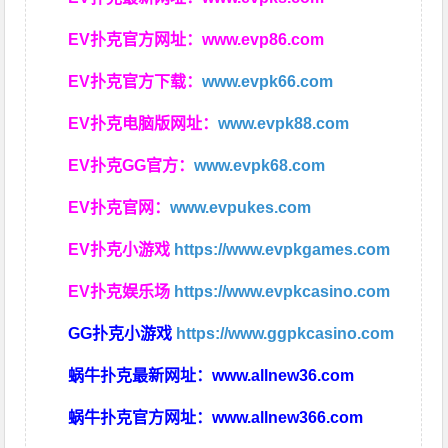
EV扑克官方网址：
www.evp86.com
EV扑克官方下载：
www.evpk66.com
EV扑克电脑版网址：
www.evpk88.com
EV扑克GG官方：
www.evpk68.com
EV扑克官网：
www.evpukes.com
EV扑克小游戏
https://www.evpkgames.com
EV扑克娱乐场
https://www.evpkcasino.com
GG扑克小游戏
https://www.ggpkcasino.com
蜗牛扑克最新网址：
www.allnew36.com
蜗牛扑克官方网址：
www.allnew366.com