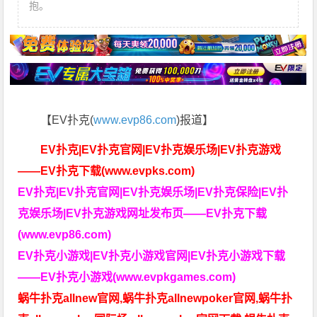
抱。
【EV扑克(
www.evp86.com
)报道】
EV扑克|EV扑克官网|EV扑克娱乐场|EV扑克游戏
——EV扑克下载(www.evpks.com)
EV扑克|EV扑克官网|EV扑克娱乐场|EV扑克保险|EV扑
克娱乐场|EV扑克游戏网址发布页——EV扑克下载
(www.evp86.com)
EV扑克小游戏|EV扑克小游戏官网|EV扑克小游戏下载
——EV扑克小游戏(www.evpkgames.com)
蜗牛扑克allnew官网,蜗牛扑克allnewpoker官网,蜗牛扑