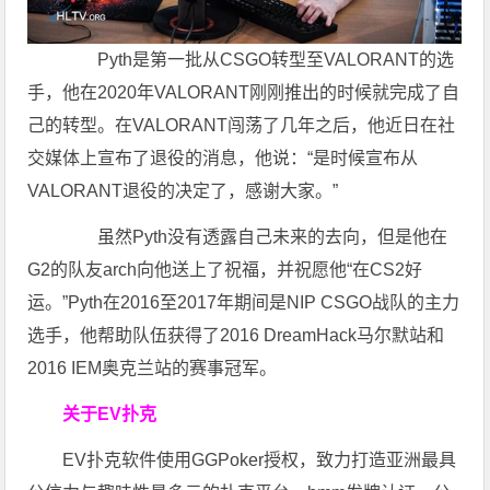
Pyth是第一批从CSGO转型至VALORANT的选
手，他在2020年VALORANT刚刚推出的时候就完成了自
己的转型。在VALORANT闯荡了几年之后，他近日在社
交媒体上宣布了退役的消息，他说：“是时候宣布从
VALORANT退役的决定了，感谢大家。”
虽然Pyth没有透露自己未来的去向，但是他在
G2的队友arch向他送上了祝福，并祝愿他“在CS2好
运。”Pyth在2016至2017年期间是NIP CSGO战队的主力
选手，他帮助队伍获得了2016 DreamHack马尔默站和
2016 IEM奥克兰站的赛事冠军。
关于EV扑克
EV扑克软件使用GGPoker授权，致力打造亚洲最具