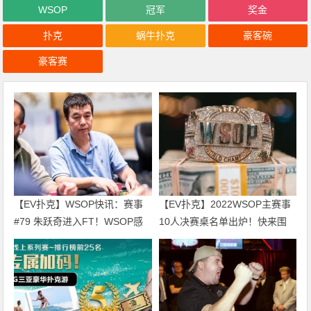
WSOP
冠军
奖金
扑克
蜗牛扑克
豪客碗
豪客赛
【EV扑克】WSOP快讯：赛事
【EV扑克】2022WSOP主赛事
#79 朱跃奇进入FT！WSOP感
10人决赛桌名单出炉！快来围
恩庆、直通车热闹开跑！
观！