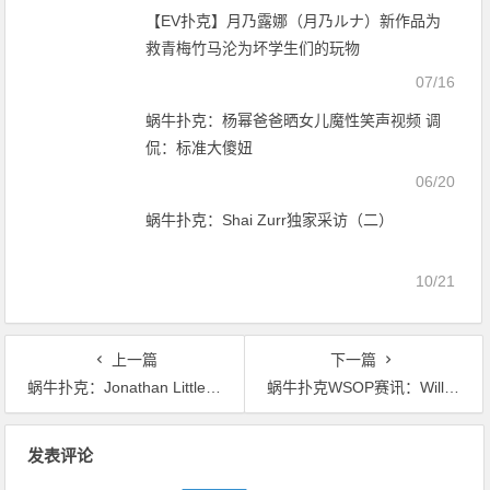
【EV扑克】月乃露娜（月乃ルナ）新作品为
救青梅竹马沦为坏学生们的玩物
07/16
蜗牛扑克：杨幂爸爸晒女儿魔性笑声视频 调
侃：标准大傻妞
06/20
蜗牛扑克：Shai Zurr独家采访（二）
10/21
上一篇
下一篇
蜗牛扑克：Jonathan Little谈大盲前注比赛形式
蜗牛扑克WSOP赛讯：William Reymond夺得首个线上金手镯锦标赛冠军
文
发表评论
章