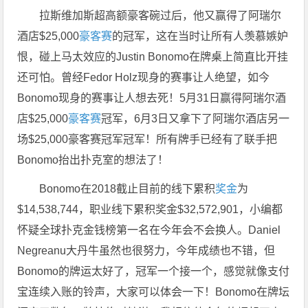
拉斯维加斯超高额豪客碗过后，他又赢得了阿瑞尔
酒店$25,000
豪客赛
的冠军，这在当时让所有人羡慕嫉妒
恨，碰上马太效应的Justin Bonomo在牌桌上简直比开挂
还可怕。曾经Fedor Holz现身的赛事让人绝望，如今
Bonomo现身的赛事让人想去死！5月31日赢得阿瑞尔酒
店$25,000
豪客赛
冠军，6月3日又拿下了阿瑞尔酒店另一
场$25,000豪客赛冠军冠军！所有牌手已经有了联手把
Bonomo抬出扑克室的想法了！
Bonomo在2018截止目前的线下累积
奖金
为
$14,538,744，职业线下累积奖金$32,572,901，小编都
怀疑全球扑克金钱榜第一名在今年会不会换人。Daniel
Negreanu大丹牛虽然也很努力，今年成绩也不错，但
Bonomo的牌运太好了，冠军一个接一个，感觉就像支付
宝连续入账的铃声，大家可以体会一下！Bonomo在牌坛