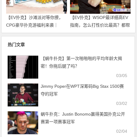
【EV扑克】沙滩派对等你撩，
【EV扑克】WSOP最详细高EV
CPG豪华扑克游福利来袭｜
指南，怎么打性价比最高？都帮
WSOP金手链免费赛天天开打！
你整理好了！
热门文章
【蜗牛扑克】第一次啪啪啪的平均年龄大揭
密！你拖后腿了吗？
03/05
Jimmy Poper在WPT深筹码Big Stax 1500赛
夺的冠军
03/02
蜗牛扑克：Justin Bonomo赢得美国扑克公开
赛第一项赛事冠军
02/04