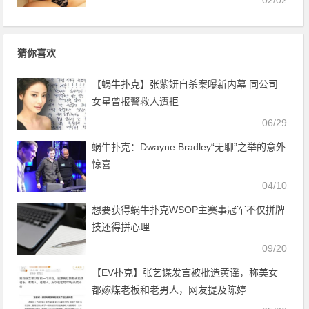
02/02
猜你喜欢
【蜗牛扑克】张紫妍自杀案曝新内幕 同公司
女星曾报警救人遭拒
06/29
蜗牛扑克：Dwayne Bradley“无聊”之举的意外
惊喜
04/10
想要获得蜗牛扑克WSOP主赛事冠军不仅拼牌
技还得拼心理
09/20
【EV扑克】张艺谋发言被批造黄谣，称美女
都嫁煤老板和老男人，网友提及陈婷