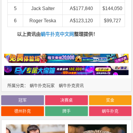
5
Jack Salter
A$177,840
$144,050
6
Roger Teska
A$123,120
$99,727
以上资讯由
蜗牛扑克中文网
整理提供！
所属分类：
蜗牛扑克玩家
蜗牛扑克资讯
冠军
决赛桌
奖金
德州扑克
牌手
蜗牛扑克