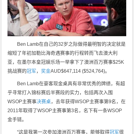
Ben Lamb在自己的32岁之际做得最明智的决定就是
缩短了年初加勒比海奇遇赛事的行程转而飞去澳大利
亚，在墨尔本皇冠娱乐场一举拿下了澳洲百万赛事$25K
挑战赛的
冠军
，
奖金
AUD$647,114 ($524,764)。
Ben Lamb在豪客现金桌具有非常优秀的牌绩，有超
乎寻常打入锦标赛后半赛段的实力，包括两次入围
WSOP主赛事
决赛桌
，去年获得WSOP主赛事第9名，在
2011年取得了WSOP主赛事第3名，名下有一条WSOP
金手链。
“这是我第一次参加澳洲百万赛事，能够取得
冠军
很