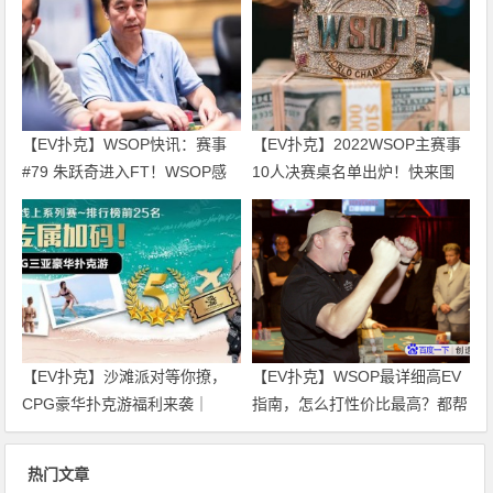
【EV扑克】WSOP快讯：赛事
【EV扑克】2022WSOP主赛事
#79 朱跃奇进入FT！WSOP感
10人决赛桌名单出炉！快来围
恩庆、直通车热闹开跑！
观！
【EV扑克】沙滩派对等你撩，
【EV扑克】WSOP最详细高EV
CPG豪华扑克游福利来袭｜
指南，怎么打性价比最高？都帮
WSOP金手链免费赛天天开打！
你整理好了！
热门文章