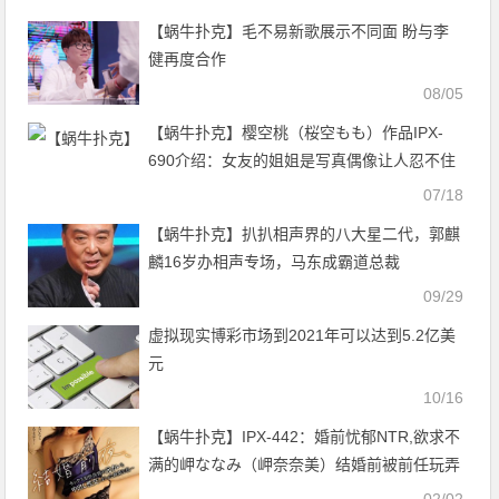
【蜗牛扑克】毛不易新歌展示不同面 盼与李
健再度合作
08/05
【蜗牛扑克】樱空桃（桜空もも）作品IPX-
690介绍：女友的姐姐是写真偶像让人忍不住
和她为爱鼓掌！
07/18
【蜗牛扑克】扒扒相声界的八大星二代，郭麒
麟16岁办相声专场，马东成霸道总裁
09/29
虚拟现实博彩市场到2021年可以达到5.2亿美
元
10/16
【蜗牛扑克】IPX-442：婚前忧郁NTR,欲求不
满的岬ななみ（岬奈奈美）结婚前被前任玩弄
整晚！