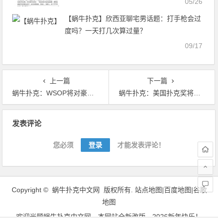
05/26
【蜗牛扑克】欣西亚聊宅男话题：打手枪会过
度吗？一天打几次算过量？
09/17
上一篇
下一篇
蜗牛扑克：WSOP将对豪客赛事实施大盲底注兼计时
蜗牛扑克：美国扑克奖将于2月22日在L.A.举办
文
发表评论
章
导
您必须
登录
才能发表评论！
航
Copyright ©
蜗牛扑克中文网
版权所有.
站点地图|
百度地图
|
谷歌
地图
欢迎光顾
蜗牛扑克中文网
，本网站全新改版，2026新年快乐！