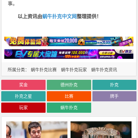
事。
以上资讯由
蜗牛扑克中文网
整理提供！
所属分类：
蜗牛扑克比赛
蜗牛扑克玩家
蜗牛扑克资讯
奖金
德州扑克
扑克
扑克之星
比赛
牌手
玩家
蜗牛扑克