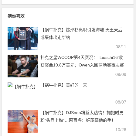
猜你喜欢
【蜗牛扑克】陈泽杉离职引发海啸 天王天后
或集体出走华纳
08/11
扑克之星WCOOP第4天赛况：’flauschi16’收
获奖金19.8万美元；Owen入围两场赛事决赛
桌
09/09
【蜗牛扑克】美好的一天
08/07
【蜗牛扑克】DJSoda粉丝太热情！拥抱时男
粉“头靠上胸”…网直呼：好羡慕他的手！
10/26