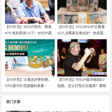
【EV扑克】WSOP快讯：赛事
【EV扑克】2022WSOP主赛事
#79 朱跃奇进入FT！WSOP感
10人决赛桌名单出炉！快来围
恩庆、直通车热闹开跑！
观！
【EV扑克】沙滩派对等你撩，
【EV扑克】WSOP最详细高EV
CPG豪华扑克游福利来袭｜
指南，怎么打性价比最高？都帮
WSOP金手链免费赛天天开打！
你整理好了！
热门文章