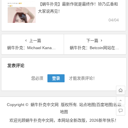
【蜗牛扑克】最新作就是最终作！铃乃広香和
大家说再见！
04/04
上一篇
下一篇
蜗牛扑克：Michael Kanaan取得WSOP悉尼站主赛事冠军
蜗牛扑克：Betcoin网站在圣诞节正式关闭
文
发表评论
章
导
您必须
登录
才能发表评论！
航
Copyright ©
蜗牛扑克中文网
版权所有.
站点地图|
百度地图
|
谷歌
地图
欢迎光顾
蜗牛扑克中文网
，本网站全新改版，2026新年快乐！