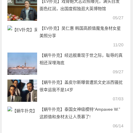
【EV扑克】戏骨鲍大志近照曝光，满头白发
面色红润，出国度假独逛大英博物馆
05/27
【EV扑克】吴仁惠 韩国高颜值魔鬼身材女星
美照分享
11/20
【蜗牛扑克】经远舰重现于世之际，耻辱的真
相还深埋海底
09/27
【蜗牛扑克】盖皮尔斯曝曾遭凯文史派西骚扰
很幸运我不是14岁
07/03
【蜗牛扑克】泰国女神级模特“Ampavee W.”
这颜值和身材太让人羡慕了!
06/14