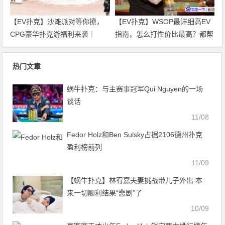
【EV扑克】沙滩派对等你撩，
【EV扑克】WSOP最详细高EV
CPG豪华扑克游福利来袭｜
指南，怎么打性价比最高？都帮
WSOP金手链免费赛天天开打！
你整理好了！
热门文章
蜗牛扑克：与主赛事冠军Qui Nguyen的一场
谈话
11/08
Fedor Holz和Ben Sulsky占据2106德州扑克
盈利榜前列
11/09
【蜗牛扑克】林宥嘉夫妻挑战带儿子外出 本
来一切顺利结果“悲剧”了
10/09