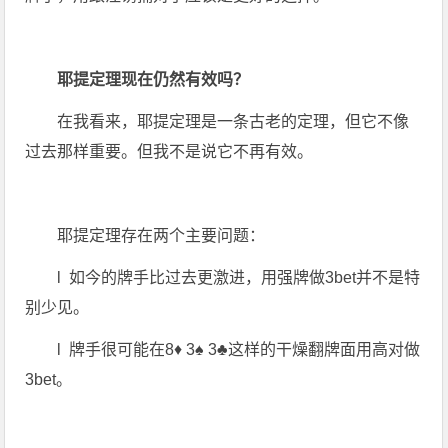
耶提定理现在仍然有效吗？
在我看来，耶提定理是一条古老的定理，但它不像
过去那样重要。但我不是说它不再有效。
耶提定理存在两个主要问题：
l 如今的牌手比过去更激进，用强牌做3bet并不是特
别少见。
l 牌手很可能在8♦ 3
♠
3
♣
这样的干燥翻牌面用高对做
3bet。