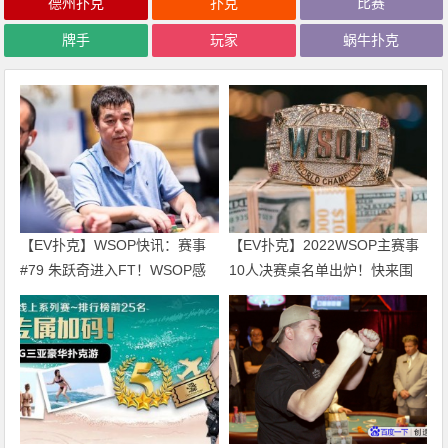
德州扑克
扑克
比赛
牌手
玩家
蜗牛扑克
【EV扑克】WSOP快讯：赛事
【EV扑克】2022WSOP主赛事
#79 朱跃奇进入FT！WSOP感
10人决赛桌名单出炉！快来围
恩庆、直通车热闹开跑！
观！