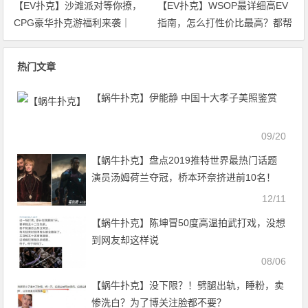
【EV扑克】沙滩派对等你撩，
【EV扑克】WSOP最详细高EV
CPG豪华扑克游福利来袭｜
指南，怎么打性价比最高？都帮
WSOP金手链免费赛天天开打！
你整理好了！
热门文章
【蜗牛扑克】伊能静 中国十大孝子美照鉴赏
09/20
【蜗牛扑克】盘点2019推特世界最热门话题
演员汤姆荷兰夺冠，桥本环奈挤进前10名！
12/11
【蜗牛扑克】陈坤冒50度高温拍武打戏，没想
到网友却这样说
08/06
【蜗牛扑克】没下限？！劈腿出轨，睡粉，卖
惨洗白？为了博关注脸都不要？