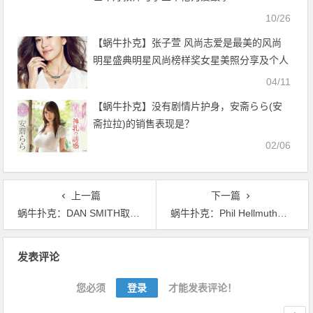
10/26
【蜗牛扑克】张子萱 风尚志爱是最美的风尚
明星盛典明星风尚榜样奖女星美照分享及个人
资料
04/11
【蜗牛扑克】没有剧情片护身，安斋らら(安
斋拉拉)的销售表现是？
02/06
上一篇
下一篇
蜗牛扑克：DAN SMITH取得WPT五钻经典扑克赛超高额豪客赛的冠军
蜗牛扑克：Phil Hellmuth输掉所有之后再现经典式怒吼
文
发表评论
章
导
您必须
登录
才能发表评论！
航