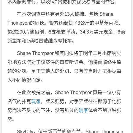
苯丙胺的罪行，以及5项窝藏和共谋交易毒品的罪名。
在本次调查中还有另外13人被捕，包括 Shane
Thompson的同伙。警方还缉获了3公斤的甲基苯丙胺，
超过200片迷幻剂，8支枪支弹药，34.3万美元现金，6辆
新型车和1辆哈雷戴维森摩托车。
Shane Thompson和其同伙将于明年二月出席纳皮
尔地方法院对于该案件的审查听证会。他将面临终生监
禁的处罚。至于其他人的处罚，只有等当时开庭根据每
人不同情况而定。
在此次被捕之前，
Shane Thompson算是一位小有
名气的扑克
玩家
，牌风强势，对手弃牌往往都源于他强
势而决不妥协的下注，没有见过的
玩家
体会不到这种强
势。
SkyCity，位于新西兰的奥克兰，Shane Thompson