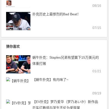
08/16
扑克历史上最惨烈的Bad Beat！
07/15
猜你喜欢
蜗牛扑克：Staples兄弟有望赢下15万美元的
体重打赌
01/21
【蜗牛扑克】有内味了~
09/19
【EV扑克】梦乃爱华（梦乃あいか）新作品
巨车灯教师与学生不伦为爱鼓掌