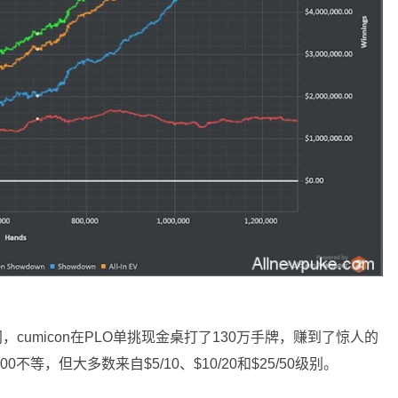
期间，cumicon在PLO单挑现金桌打了130万手牌，赚到了惊人的
00不等，但大多数来自$5/10、$10/20和$25/50级别。