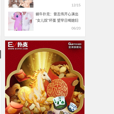
帮隔壁老爷爷做饭 却意外坠
12/15
入陷阱！
蜗牛扑克：曾志伟开心演出
“女儿奴”坏蛋 望早日喝媳妇
茶
06/20