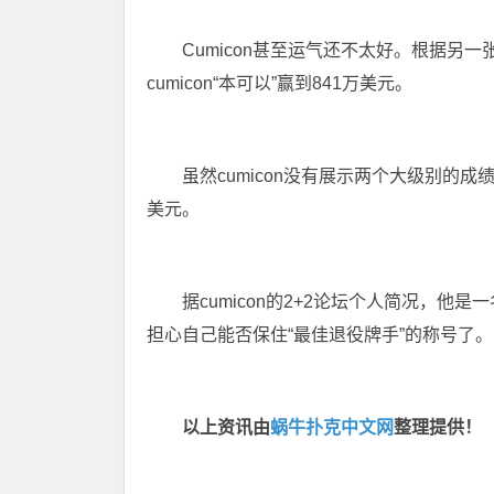
Cumicon甚至运气还不太好。根据另一张附图
cumicon“本可以”赢到841万美元。
虽然cumicon没有展示两个大级别的
美元。
据cumicon的2+2论坛个人简况，他是
担心自己能否保住“最佳退役牌手”的称号了。
以上资讯由
蜗牛扑克中文网
整理提供！