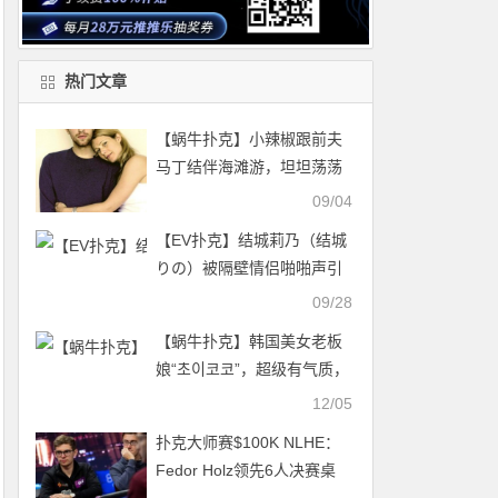
热门文章
【蜗牛扑克】小辣椒跟前夫
马丁结伴海滩游，坦坦荡荡
的人生赢家无疑了
09/04
【EV扑克】结城莉乃（结城
りの）被隔壁情侣啪啪声引
诱欲望大爆发！
09/28
【蜗牛扑克】韩国美女老板
娘“초이코코”，超级有气质，
比基尼美照顶不住！
12/05
扑克大师赛$100K NLHE：
Fedor Holz领先6人决赛桌