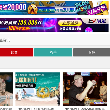
克资讯
比赛
牌手
玩家
SOP主赛
【EV扑克】沙滩派对等你
【EV扑克】WSOP最详细高