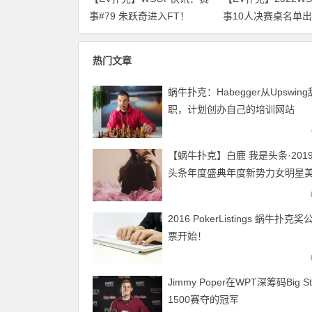
事#79 朱跃奇进入FT！
事10人决赛桌名单
WSOP感恩庆、直通车热闹
来围观！
开跑！
热门文章
蜗牛扑克：Habegger从Upswing
职，计划创办自己的培训网站
【蜗牛扑克】白鹿 我是头条·201
头条年度盛典年度新势力女明星
享及个人资料
2016 PokerListings 蜗牛扑克
票开始！
Jimmy Poper在WPT深筹码Big St
1500赛夺的冠军