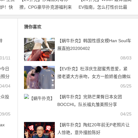
出炉！快
撩，CPG豪华扑克游福利来
EV指南，怎么打性价比最
袭｜WSOP金手链免费赛天
高？都帮你整理好了！
天开打！
猜你喜欢
辞
【蜗牛扑克】韩国性感女模Han Soul车
展直拍20200402
01/11
08/03
9今日
【EV扑克】杜淳庆生甜蜜秀恩爱，紧
美照分
搂老婆大方亲吻，女方一脸娇羞白嫩似
少女
04/04
05/25
奖公众投
【蜗牛扑克】完熟芒果臀日本女团
BOCCHI。队长福丸雏美照分享
09/05
04/25
ax
【蜗牛扑克】陶虹20年前无P老照片让
人惊艳，意外撞脸陈好