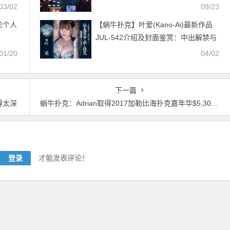
03/02
09/23
谈论个人
【蜗牛扑克】叶爱(Kano-Ai)最新作品
JUL-542介绍及封面鉴赏：中出解禁与
坏蛋社长的肉体交易！
01/20
04/02
下一篇
得太深
蜗牛扑克：Adrian取得2017加勒比海扑克嘉年华$5,300百万赛事冠军
登录
才能发表评论！