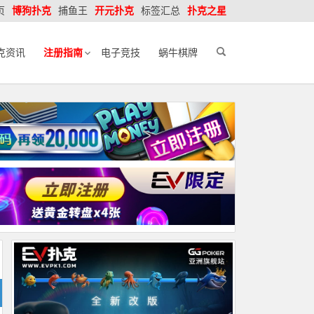
页
博狗扑克
捕鱼王
开元扑克
标签汇总
扑克之星
克资讯
注册指南
电子竞技
蜗牛棋牌