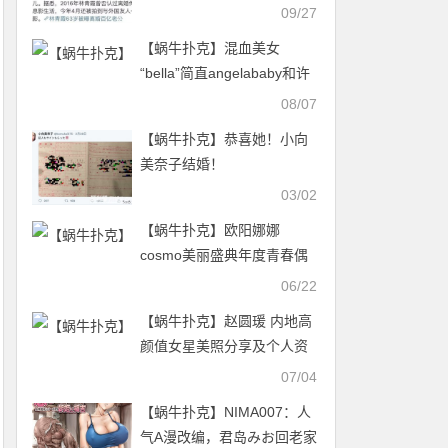
绝对没有持刀砍人……
09/27
【蜗牛扑克】混血美女
“bella”简直angelababy和许
路儿的综合版完美身材惹人
08/07
爱！
【蜗牛扑克】恭喜她！小向
美奈子结婚！
03/02
【蜗牛扑克】欧阳娜娜
cosmo美丽盛典年度青春偶
像美照鉴赏
06/22
【蜗牛扑克】赵圆瑗 内地高
颜值女星美照分享及个人资
料
07/04
【蜗牛扑克】NIMA007：人
气A漫改编，君岛みお回老家