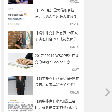
09/21
【EV扑克】霍思燕现身拉
萨，与路人合照膀大腰圆显
富态，杜江熊乃瑾陪伴在旁
05/16
【蜗牛扑克】崔有真 韩国女
子演唱组合CLC成员美照分
享及个人资料
04/15
2017和2019 WSOPE将在捷
克的King’s Casino举办
10/27
【蜗牛扑克】赵薇穿深V露排
骨胸，看来真是瘦了不少！
08/18
【蜗牛扑克】小八||说正经
的，就算是要离婚张雨绮也