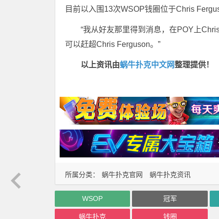
目前以入围13次WSOP钱圈位于Chris Fe
“我从好友那里得到消息，在POY上Chri
可以赶超Chris Ferguson。”
以上资讯由
蜗牛扑克中文网
整理提供！
所属分类：
蜗牛扑克官网
蜗牛扑克资讯
WSOP
冠军
蜗牛扑克
钱圈