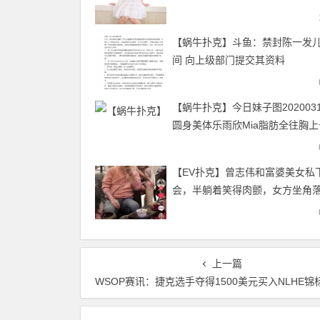
赏！
【蜗牛扑克】斗鱼：禁封陈一发
间 向上级部门提交其资料
【蜗牛扑克】今日妹子图202003
圆身美体乐雨欣Mia脂肪全往胸
【EV扑克】曾志伟和富婆美女私
会，半躺着笑得肉颤，女方坐角
拘谨
上一篇
WSOP赛讯：捷克选手夺得1500美元买入NLHE锦标赛