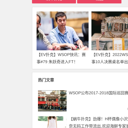
【EV扑克】WSOP快讯：赛
【EV扑克】2022W
事#79 朱跃奇进入FT！
事10人决赛桌名单
WSOP感恩庆、直通车热闹
来围观！
开跑！
热门文章
WSOP公布2017-2018国际巡回
【蜗牛扑克】劲爆！H杯偶像小沢
奈无码工作带流出,欢迎海鲜专家