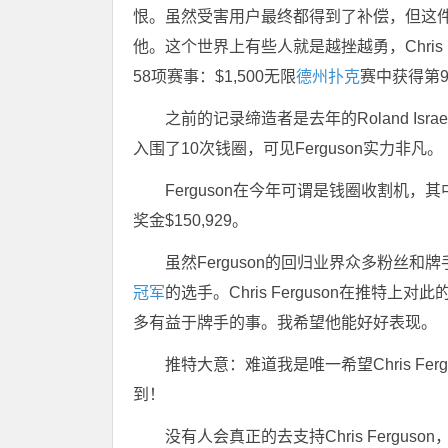
恨。虽然受害用户最终都得到了补偿，但这件事却
他。这个世界上有些人就是越挫越勇，Chris
58项赛事：$1,500无限
德州扑克
赛中获得第9
之前的记录缔造者是去年的Roland Israe
入围了10次钱圈，可见Ferguson实力非凡。
Ferguson在今年可谓是钱圈收割机，其中1
奖金$150,929。
虽然
Ferguson的回归业界众多粉丝和
冠军
的选手。Chris Ferguson在推特上
多有益于牌手的事。我希望他能好好表现。
推特大意：难道我是唯一希望Chris Fe
到！
没有人会真正的去支持Chris Ferguson