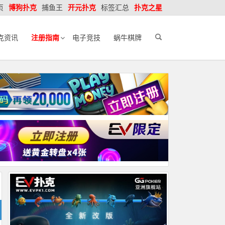
页
博狗扑克
捕鱼王
开元扑克
标签汇总
扑克之星
克资讯
注册指南
电子竞技
蜗牛棋牌