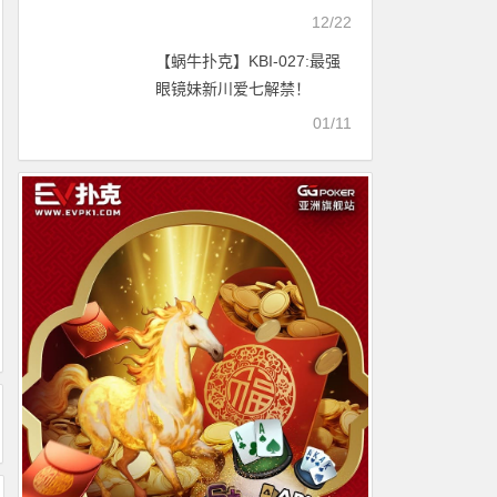
了？
12/22
【蜗牛扑克】KBI-027:最强
眼镜妹新川爱七解禁！
01/11