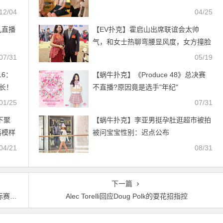
12/04
04/25
儿直播
【EV扑克】霍启山出席联谊会太帅
气，和女士热聊弯腰显风度，女方撞脸
章子怡
07/31
05/19
16：
【蜗牛扑克】《Produce 48》总决赛
上长！
不直播?原因竟是选手"年纪"
01/25
07/31
下聚
【蜗牛扑克】李亚男挺孕肚逛超市被拍
落模样
被问宝宝性别：迟点公布
04/21
08/31
下一篇
冠军
Alec Torelli回应Doug Polk的耍花招指控