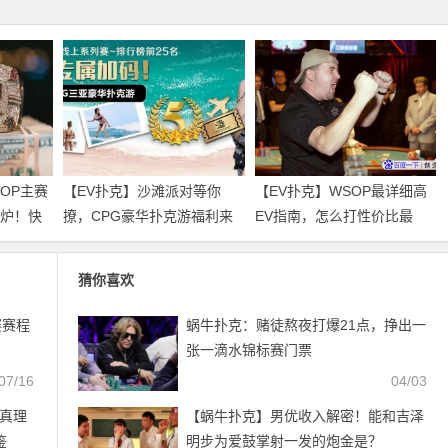
SOP主赛
【EV扑克】沙滩派对等你
【EV扑克】WSOP最详细高
出炉！快
撩，CPG豪华扑克游福利来
EV指南，怎么打性价比最
袭｜WSOP金手链免费赛天
高？都帮你整理好了！
天开打！
猜你喜欢
赛赛程
蜗牛扑克：赌徒熬夜打爆21点，挣出一
张一滴水锦标赛门票
07/16
04/03
真理
【蜗牛扑克】男优收入解密！能和吉泽
鉴
明步为爱鼓掌射一发的炮金是？