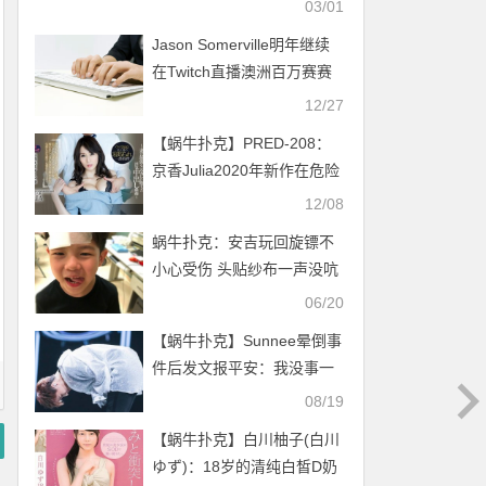
03/01
Jason Somerville明年继续
在Twitch直播澳洲百万赛赛
事
12/27
【蜗牛扑克】PRED-208：
京香Julia2020年新作在危险
期被连续中出！
12/08
蜗牛扑克：安吉玩回旋镖不
小心受伤 头贴纱布一声没吭
表现勇敢
06/20
【蜗牛扑克】Sunnee晕倒事
件后发文报平安：我没事一
切安好
08/19
【蜗牛扑克】白川柚子(白川
ゆず)：18岁的清纯白皙D奶