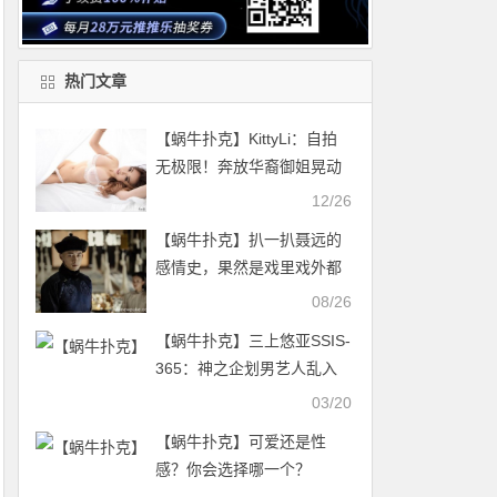
热门文章
【蜗牛扑克】KittyLi：自拍
无极限！奔放华裔御姐晃动
胸器意图使人硬梆梆！
12/26
【蜗牛扑克】扒一扒聂远的
感情史，果然是戏里戏外都
很多情！
08/26
【蜗牛扑克】三上悠亚SSIS-
365：神之企划男艺人乱入
大作战
03/20
【蜗牛扑克】可爱还是性
感？你会选择哪一个？