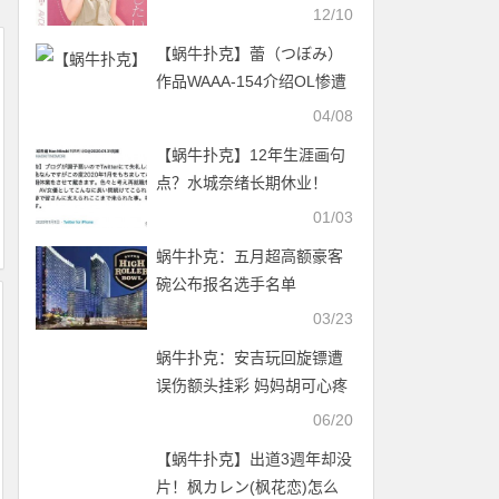
小只马预计月底出道！
12/10
【蜗牛扑克】蕾（つぼみ）
作品WAAA-154介绍OL惨遭
上司强上
04/08
【蜗牛扑克】12年生涯画句
点？水城奈绪长期休业！
01/03
蜗牛扑克：五月超高额豪客
碗公布报名选手名单
03/23
蜗牛扑克：安吉玩回旋镖遭
误伤额头挂彩 妈妈胡可心疼
06/20
【蜗牛扑克】出道3週年却没
片！枫カレン(枫花恋)怎么