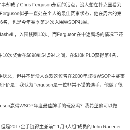
成了Chris Ferguson永远的污点，没人想在扑克圈看到
 Ferguson似乎一直处在个人的最佳赛事状态，他在周六的第
6名，也是今年赛季第14次入围WSOP钱圈。
lashvili，入围钱圈13次。而Ferguson在中途离场的情况下还
0次奖金在$898到$4,594之间，在$10k PLO获得第4名，
牌手厌恶，但并不是没人喜欢这位曾在2000年取得WSOP主赛事
对此的评价是：我认为Ferguson是一位非常不错的选手，他做了很
rguson赢得WSOP年度最佳牌手的玩家吗？我希望他可以做
，但是2017金手链得主兼前“11月9人组”成员的John Racener