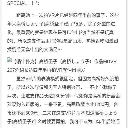
SPECIAL！！”：
距离她上一次拍VR片已经是四年半前的事了，这些
年来高桥しょう子(高桥圣子)变了很多，除了外型的进
化，最重要的就是她现在是可以仲出的(当然不是玩真
的)，所以这支作品主打的就是高画质、热情舌吻和激烈
揉奶后无套中出的大满足⋯
虽然VR片的表演模式很固定，但因为高桥好久没拍
了，所以这次导演和男艺人特别兴奋，一不小心就做了
两次，让这支作品长达130分钟；假如你是高桥的粉丝蛮
建议购入正版的，一来不贵，高画质版也才1280円，台
币还不到300元；二来在这支VR片后不知道高桥しょう
子(高桥圣子)什么时候要再拍，我可不认为四年半后她还