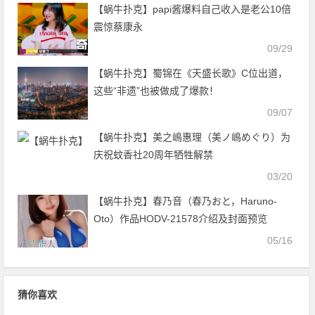
【蜗牛扑克】papi酱爆料自己收入是老公10倍
震惊蔡康永
09/29
【蜗牛扑克】蜀锦在《天盛长歌》C位出道，
这些“非遗”也被做成了爆款！
09/07
【蜗牛扑克】美之嶋惠理（美ノ嶋めぐり）为
庆祝蚊香社20周年牺牲解禁
03/20
【蜗牛扑克】春乃音（春乃おと，Haruno-
Oto）作品HODV-21578介绍及封面预览
05/16
猜你喜欢