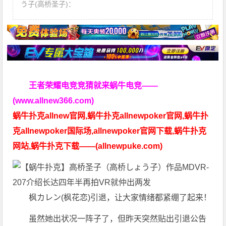
う子(高桥圣子)：
王者荣耀电竞竞猜就来蜗牛电竞——
(www.allnew366.com)
蜗牛扑克allnew官网,蜗牛扑克allnewpoker官网,蜗牛扑
克allnewpoker国际场,allnewpoker官网下载,蜗牛扑克
网站,蜗牛扑克下载——(allnewpuke.com)
枫カレン(枫花恋)引退，让大家情绪都紧绷了起来！
虽然她出状况一阵子了，但昨天突然贴出引退公告