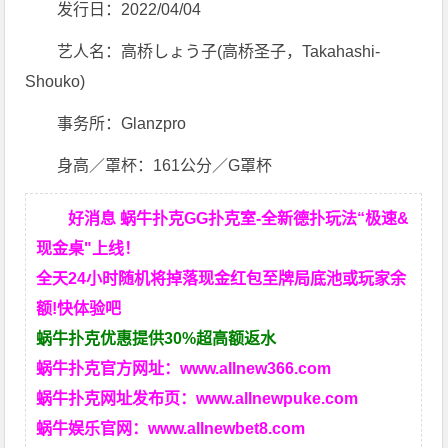
发行日：2022/04/04
艺人名：高桥しょう子(高桥圣子，Takahashi-
Shouko)
事务所：Glanzpro
身高／罩杯：161公分／G罩杯
好消息 蜗牛扑克GG扑克室-全新德扑玩法“极速&
现金桌"上线！
全天24小时随机将掉落现金红包至牌局底池或玩家余
额!快体验吧
蜗牛扑克优惠提供30%超高额返水
蜗牛扑克官方网址：
www.allnew366.com
蜗牛扑克网址发布页：
www.allnewpuke.com
蜗牛娱乐官网：
www.allnewbet8.com