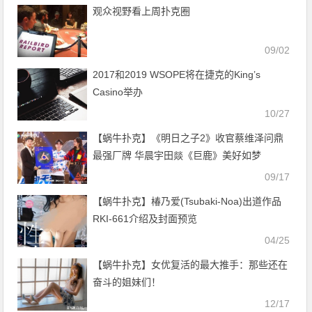
观众视野看上周扑克圈
09/02
2017和2019 WSOPE将在捷克的King’s
Casino举办
10/27
【蜗牛扑克】《明日之子2》收官蔡维泽问鼎
最强厂牌 华晨宇田燚《巨鹿》美好如梦
09/17
【蜗牛扑克】椿乃爱(Tsubaki-Noa)出道作品
RKI-661介绍及封面预览
04/25
【蜗牛扑克】女优复活的最大推手：那些还在
奋斗的姐妹们！
12/17