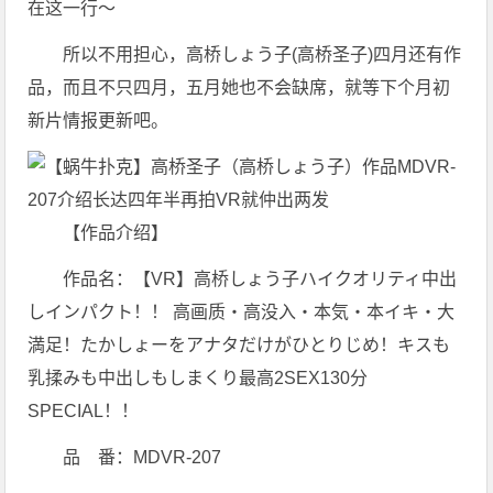
在这一行〜
所以不用担心，高桥しょう子(高桥圣子)四月还有作
品，而且不只四月，五月她也不会缺席，就等下个月初
新片情报更新吧。
【作品介绍】
作品名：【VR】高桥しょう子ハイクオリティ中出
しインパクト！！ 高画质・高没入・本気・本イキ・大
満足！たかしょーをアナタだけがひとりじめ！キスも
乳揉みも中出しもしまくり最高2SEX130分
SPECIAL！！
品 番：MDVR-207