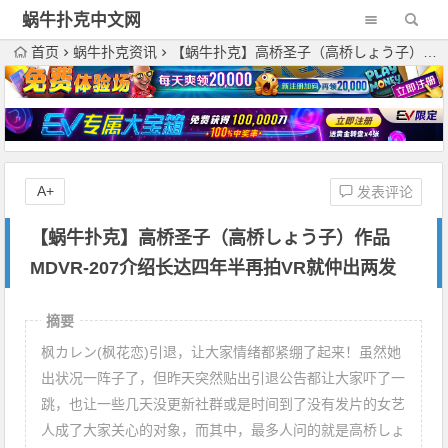
蜗牛扑克中文网
首页
蜗牛扑克资讯
【蜗牛扑克】高桥圣子（高桥しょう子）作品MDVR-207介绍长达四年半再拍VR就仲出两发
A+
发表评论
【蜗牛扑克】高桥圣子（高桥しょう子）作品
MDVR-207介绍长达四年半再拍VR就仲出两发
摘要
枫カレン(枫花恋)引退，让大家情绪都紧绷了起来！虽然她
出状况一阵子了，但昨天突然贴出引退公告都让大家吓了一
跳，也让一些几天没更新社群或是时间到了没有发片的女艺
人成了大家关心的对象，而其中，最多人问的就是高桥しょ