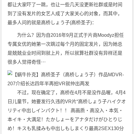
都让大家吓了一跳，也让一些几天没更新社群或是时间
到了没有发片的女艺人成了大家关心的对象，而其中，
最多人问的就是高桥しょう子(高桥圣子)：
为什么？因为自2016年9月正式于片商Moodyz担任
专属女优的她第一次跳过每个月的固定发片，因为她总
是兢兢业业时间到就上片，所以就算社群没有异样还是
很多人觉得奇怪⋯
不过，现在确定了，高桥在4月不是没作品喔，4月4
日儿童节，她要发行久违的VR片“高桥しょう子ハイクオ
リティ中出しインパクト！！ 高画质・高没入・本気・
本イキ・大満足！たかしょーをアナタだけがひとりじ
め！キスも乳揉みも中出しもしまくり最高2SEX130分