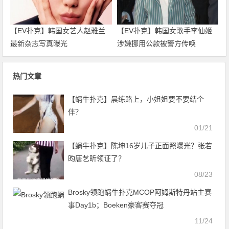
【EV扑克】韩国女艺人赵雅兰
【EV扑克】韩国女歌手李仙姬
最新杂志写真曝光
涉嫌挪用公款被警方传唤
热门文章
【蜗牛扑克】晨练路上，小姐姐要不要结个
伴？
01/21
【蜗牛扑克】陈坤16岁儿子正面照曝光？张若
昀唐艺昕领证了？
08/23
Brosky领跑蜗牛扑克MCOP阿姆斯特丹站主赛
事Day1b；Boeken豪客赛夺冠
11/24