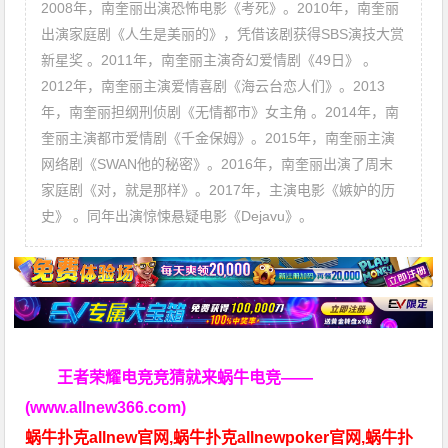
2008年，南奎丽出演恐怖电影《考死》。2010年，南奎丽
出演家庭剧《人生是美丽的》，凭借该剧获得SBS演技大赏
新星奖 。2011年，南奎丽主演奇幻爱情剧《49日》 。
2012年，南奎丽主演爱情喜剧《海云台恋人们》。2013
年，南奎丽担纲刑侦剧《无情都市》女主角 。2014年，南
奎丽主演都市爱情剧《千金保姆》。2015年，南奎丽主演
网络剧《SWAN他的秘密》。2016年，南奎丽出演了周末
家庭剧《对，就是那样》。2017年，主演电影《嫉妒的历
史》 。同年出演惊悚悬疑电影《Dejavu》。
王者荣耀电竞竞猜就来蜗牛电竞——
(www.allnew366.com)
蜗牛扑克allnew官网,蜗牛扑克allnewpoker官网,蜗牛扑