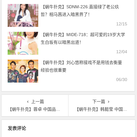
【蜗牛扑克】SDNM-226:直接绿了老公玖
哲？相马茜进入暗黑界了！
12/15
【蜗牛扑克】MIDE-718：超可爱的19岁大学
生白坂有以暗黑出道！
12/04
【蜗牛扑克】刘心悠称接戏不是用钱去衡量
经验也很重要
06/30
上一篇
下一篇
【蜗牛扑克】蓉卓 中国品牌与传播大会影响中国·2010—2011年度品牌传播贡献奖女星美照分享及个人资料
【蜗牛扑克】韩懿莹 中国游戏风云榜年度人气电竞主播
文
发表评论
章