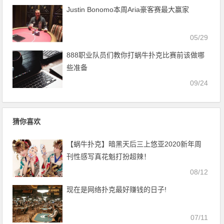
Justin Bonomo本周Aria豪客赛最大赢家
05/29
888职业队员们教你打蜗牛扑克比赛前该做哪
些准备
09/24
猜你喜欢
【蜗牛扑克】暗黑天后三上悠亚2020新年周
刊性感写真花魁打扮超辣！
08/12
现在是网络扑克最好赚钱的日子!
07/11