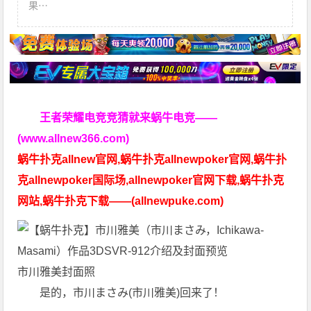
果⋯
王者荣耀电竞竞猜就来蜗牛电竞——
(www.allnew366.com)
蜗牛扑克allnew官网,蜗牛扑克allnewpoker官网,蜗牛扑
克allnewpoker国际场,allnewpoker官网下载,蜗牛扑克
网站,蜗牛扑克下载——(allnewpuke.com)
市川雅美封面照
是的，市川まさみ(市川雅美)回来了！