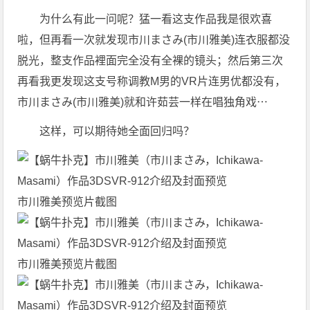
为什么有此一问呢？猛一看这支作品我是很欢喜
啦，但再看一次就发现市川まさみ(市川雅美)连衣服都没
脱光，整支作品裡面完全没有全裸的镜头；然后第三次
再看我更发现这支号称调教M男的VR片连男优都没有，
市川まさみ(市川雅美)就和许茹芸一样在唱独角戏⋯
这样，可以期待她全面回归吗？
市川雅美预览片截图
市川雅美预览片截图