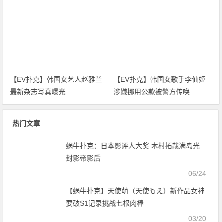
热门文章
蜗牛扑克：日本影评人大奖 木村拓哉满岛光
封影帝影后
06/24
【蜗牛扑克】天使萌（天使もえ）新作品女神
要破S1记录挑战七根肉棒
03/20
【蜗牛扑克】日本超级可爱萌妹子【桃月なし
こ】
03/11
【蜗牛扑克】加美杏奈（Kami-Anna）新作品
大乱交神作做到腿软
09/18