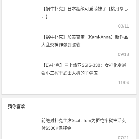
【EV扑克】三上悠亚SSIS-338：女神化身最
强小三榨干武田大树的子弹库
11/04
猜你喜欢
前绝对扑克主席Scott Tom为拒绝牢狱生活支
付$300K保释金
07/21
【蜗牛扑克】AJ还是大长腿？小孩子才做选
择，成年全部都要。
12/31
Chris Ferguson入围14次WSOP钱圈，打破
WSOP单年钱圈记录
07/04