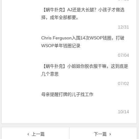
【蜗牛扑克】小姐姐你脱衣服干嘛，这到底是
几个意思
07/02
母亲提醒打牌的儿子找工作
10/14
上一篇
下一篇
【蜗牛扑克】高比良伊织（高比良いおり）出道作品JUL-593介绍及封面预览
【蜗牛扑克】相泽南（相沢みなみ，Aizawa-Minami）作品IPX-680介绍及封面预览
文
发表评论
章
导
您必须
登录
才能发表评论！
航