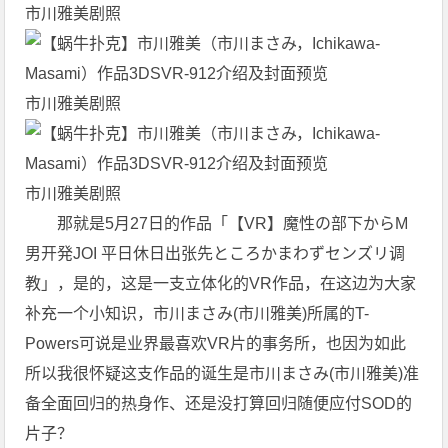
市川雅美剧照
市川雅美剧照
市川雅美剧照
那就是5月27日的作品「【VR】魔性の部下からM
男开発JOI 平日休日出张先ところかまわずセンズリ调
教」，是的，这是一支立体化的VR作品，在这边为大家
补充一个小知识，市川まさみ(市川雅美)所属的T-
Powers可说是业界最喜欢VR片的事务所，也因为如此
所以我很怀疑这支作品的诞生是市川まさみ(市川雅美)准
备全面回归的热身作、还是没打算回归随便应付SOD的
片子？