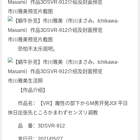
市川雅美生活照
【作品介绍】
作品名：【VR】魔性の部下からM男开発JOI 平日
休日出张先ところかまわずセンズリ调教
品 番：3DSVR-912
发行日：2021/05/27
艺人名：市川まさみ(市川雅美，Ichikawa-Masami)
事务所：T-Powers
身高／罩杯：162公分／C罩杯
好消息 蜗牛扑克GG扑克室-全新德扑玩法“极速&