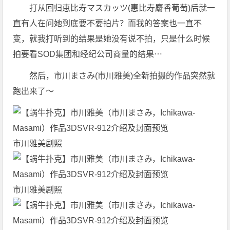
打从回归恵比寿マスカッツ(惠比寿麝香葡萄)后就一
直有人在问她到底要不要拍片？而我的答案也一直不
变，就我打听到的结果是她没有说不拍，只是什么时候
拍要看SOD集团和经纪公司商量的结果⋯
然后，市川まさみ(市川雅美)全新拍摄的作品突然就
跑出来了〜
市川雅美剧照
市川雅美剧照