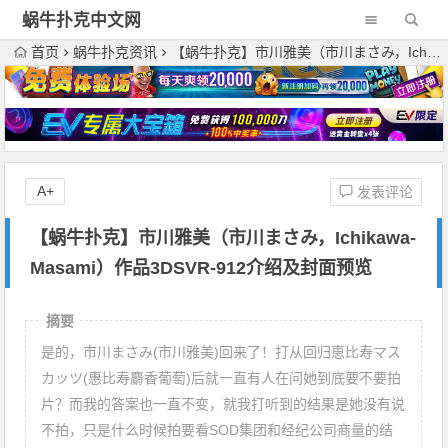
蜗牛扑克中文网
首页
蜗牛扑克资讯
【蜗牛扑克】市川雅美（市川まさみ，Ichikawa-Masami）作品3DSVR-912介绍及封面预览
A+
发表评论
【蜗牛扑克】市川雅美（市川まさみ，Ichikawa-
Masami）作品3DSVR-912介绍及封面预览
摘要
是的，市川まさみ(市川雅美)回来了！打从回归恵比寿マス
カッツ(惠比寿麝香葡萄)后就一直有人在问她到底要不要拍
片？而我的答案也一直不变，就我打听到的结果是她没有说
不拍，只是什么时候拍要看SOD集团和经纪公司商量的结