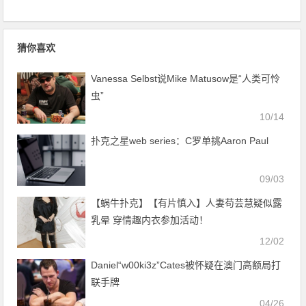
猜你喜欢
Vanessa Selbst说Mike Matusow是“人类可怜
虫”
10/14
扑克之星web series：C罗单挑Aaron Paul
09/03
【蜗牛扑克】【有片慎入】人妻苟芸慧疑似露
乳晕 穿情趣内衣参加活动！
12/02
Daniel“w00ki3z”Cates被怀疑在澳门高额局打
联手牌
04/26