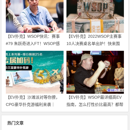
【EV扑克】WSOP快讯：赛事
【EV扑克】2022WSOP主赛事
#79 朱跃奇进入FT！WSOP感
10人决赛桌名单出炉！快来围
恩庆、直通车热闹开跑！
观！
【EV扑克】沙滩派对等你撩，
【EV扑克】WSOP最详细高EV
CPG豪华扑克游福利来袭｜
指南，怎么打性价比最高？都帮
WSOP金手链免费赛天天开打！
你整理好了！
热门文章