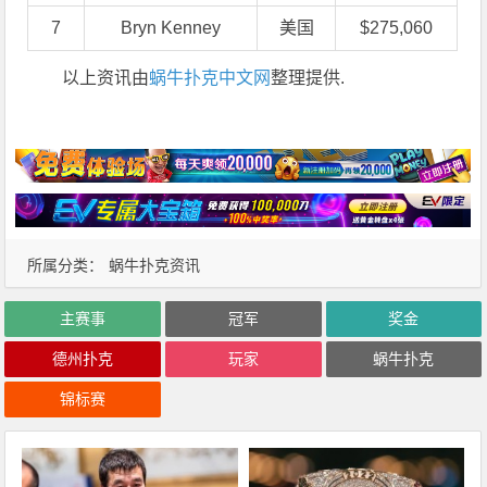
7
Bryn Kenney
美国
$275,060
以上资讯由
蜗牛扑克中文网
整理提供.
所属分类：
蜗牛扑克资讯
主赛事
冠军
奖金
德州扑克
玩家
蜗牛扑克
锦标赛