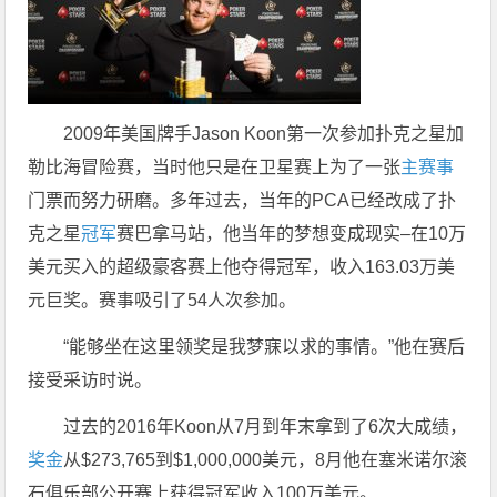
2009年美国牌手Jason Koon第一次参加扑克之星加
勒比海冒险赛，当时他只是在卫星赛上为了一张
主赛事
门票而努力研磨。多年过去，当年的PCA已经改成了扑
克之星
冠军
赛巴拿马站，他当年的梦想变成现实–在10万
美元买入的超级豪客赛上他夺得冠军，收入163.03万美
元巨奖。赛事吸引了54人次参加。
“能够坐在这里领奖是我梦寐以求的事情。”他在赛后
接受采访时说。
过去的2016年Koon从7月到年末拿到了6次大成绩，
奖金
从$273,765到$1,000,000美元，8月他在塞米诺尔滚
石俱乐部公开赛上获得冠军收入100万美元。