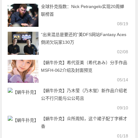
全球扑克指数：Nick Petrangelo实现20周蝉
联榜首
08/19
“出来混总是要还的”美DFS网站Fantasy Aces
倒闭欠玩家130万
02/08
【蜗牛扑克】希代亚美（希代あみ）分手作品
MSFH-062介绍及封面预览
05/14
【蜗牛扑克】乃木莹（乃木蛍）新作品介绍老
公不行只能与公公苟且
09/10
【蜗牛扑克】众所周知，这个裙子配丁字裤才
香
01/18