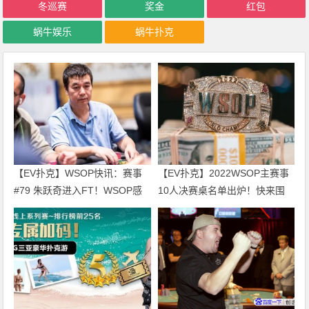
冬巡赛
奖金
红包
蜗牛娱乐
蜗牛扑克
【EV扑克】WSOP快讯：赛事
【EV扑克】2022WSOP主赛事
#79 朱跃奇进入FT！WSOP感
10人决赛桌名单出炉！快来围
恩庆、直通车热闹开跑！
观！