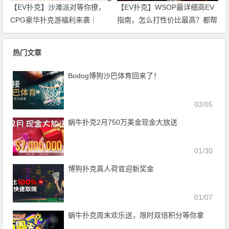
【EV扑克】沙滩派对等你撩，
【EV扑克】WSOP最详细高EV
CPG豪华扑克游福利来袭｜
指南，怎么打性价比最高？都帮
WSOP金手链免费赛天天开打！
你整理好了！
热门文章
Bodog博狗沙巴体育回来了！
03/05
蜗牛扑克2月750万美金现金大放送
01/30
博狗扑克真人荷官迎新奖金
01/07
蜗牛扑克周末欢乐送，限时双倍积分等你拿