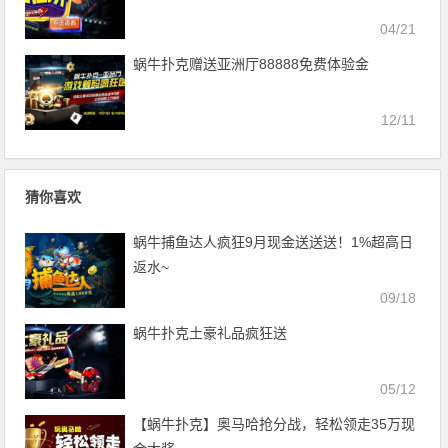
04/21
蜗牛扑克赠送亚洲厅88888免费体验金
12/11
猜你喜欢
蜗牛捕鱼达人疯狂9月现金送送送！1%超高日
返水~
09/18
蜗牛扑克土豪礼品疯狂送
05/12
【蜗牛扑克】奥马哈抢分战，轻松领走35万现