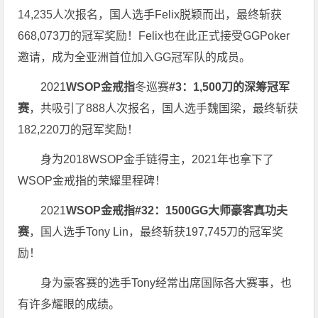
14,235人次报名，国人选手Felix脱颖而出，最终斩获
668,073刀的冠军奖励！Felix也在此正式接受GGPoker
邀请，成为全亚洲首位加入GG冠军队的成员。
2021
WSOP金戒指
冬巡赛
#3：1,500刀的深筹冠军
赛
，共吸引了888人次报名，国人选手魏国梁，最终斩获
182,220刀的冠军奖励！
身为2018WSOP金手链得主，2021年也拿下了
WSOP金戒指的荣耀里程碑！
2021
WSOP金戒指
#32：1500GG大师豪客真功夫
赛
，国人选手Tony Lin，最终斩获197,745刀的冠军奖
励！
身为豪客赛的选手Tony经常出席国际各大赛事，也
有许多耀眼的成绩。