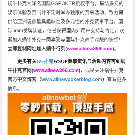
蜗牛扑克为知名国际GGPOKER授权平台，集结多元的
娱乐体验及赛制并不定时举办独家的赛事活动，致力提
供给亚洲玩家最具趣味性及多元性的扑克赛事平台，国
际bmm发牌认证，信誉获得国内外用户支持与肯定，欢
迎加入蜗牛扑克一同享受与国际扑克高手对战的快感！
立即复制网址加入蜗牛行列(
www.allnew366.com
)
。
更多有关
GG扑克
WSOP
赛事资讯与活动内容可到
蜗
牛扑克官网(
www.allnew366.com
)
，
或是关注蜗牛扑克
官方中文博客（
www.allnewpokerblog.com
）
查看更多
信息。