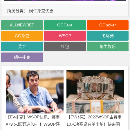
所属分类：
蜗牛扑克优惠
ALLNEWBET
GGCare
GGpoker
GG扑克
WSOP
冬巡赛
奖金
红包
蜗牛娱乐
蜗牛扑克
【EV扑克】WSOP快讯：赛事
【EV扑克】2022WSOP主赛事
#79 朱跃奇进入FT！WSOP感
10人决赛桌名单出炉！快来围