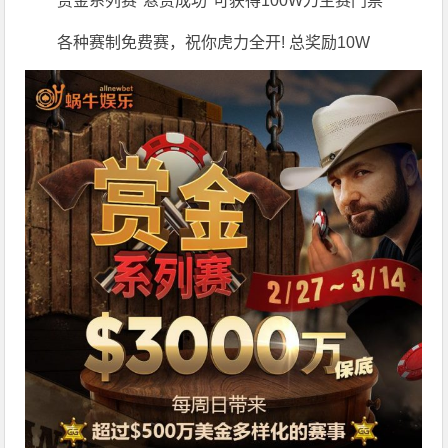
赏金系列赛"悬赏成功"可获得100W刀主赛门票
各种赛制免费赛，祝你虎力全开! 总奖励10W