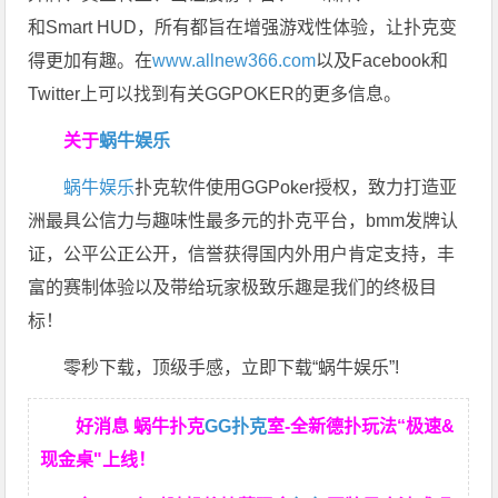
和Smart HUD，所有都旨在增强游戏性体验，让扑克变
得更加有趣。在
www.allnew366.com
以及Facebook和
Twitter上可以找到有关GGPOKER的更多信息。
关于
蜗牛娱乐
蜗牛娱乐
扑克软件使用GGPoker授权，致力打造亚
洲最具公信力与趣味性最多元的扑克平台，bmm发牌认
证，公平公正公开，信誉获得国内外用户肯定支持，丰
富的赛制体验以及带给玩家极致乐趣是我们的终极目
标！
零秒下载，顶级手感，立即下载“蜗牛娱乐”!
好消息 蜗牛扑克
GG扑克
室-全新德扑玩法“极速&
现金桌"上线！