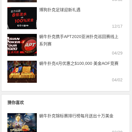
博狗扑克足球迎新礼遇
12/17
蜗牛扑克携手APT2020亚洲扑克巡回赛线上
系列赛
04/29
蜗牛扑克4月优惠之$100,000 美金AOF竞赛
04/02
猜你喜欢
蜗牛扑克锦标赛排行榜每月送出十万美金