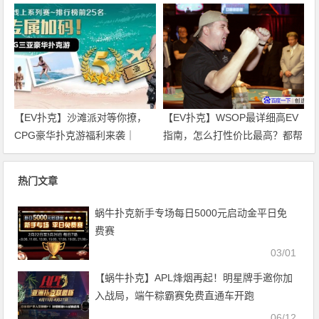
恩庆、直通车热闹开跑！
观！
【EV扑克】沙滩派对等你撩，
【EV扑克】WSOP最详细高EV
CPG豪华扑克游福利来袭｜
指南，怎么打性价比最高？都帮
WSOP金手链免费赛天天开打！
你整理好了！
热门文章
蜗牛扑克新手专场每日5000元启动金平日免
费赛
03/01
【蜗牛扑克】APL烽烟再起！明星牌手邀你加
入战局，端午粽霸赛免费直通车开跑
06/12