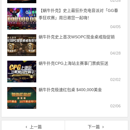
02/28
【蜗牛扑克】史上最狂扑克电音派对「GG春
季狂欢赛」周日邀您一起嗨！
04/05
蜗牛扑克史上首次WSOPC现金桌戒指促销
04/28
蜗牛扑克CPG上海站主赛事门票疯狂送
02/02
蜗牛扑克极速红包桌 $400,000美金
02/06
上一篇
下一篇