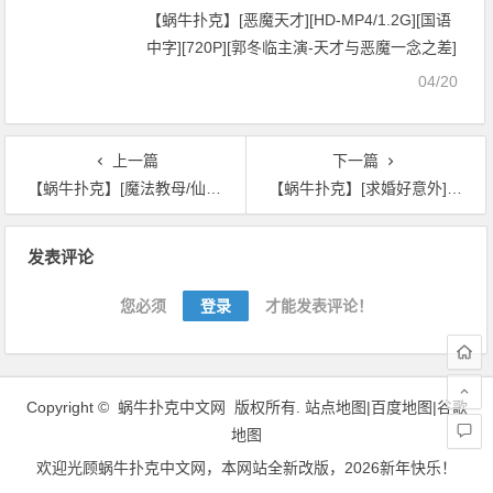
【蜗牛扑克】[恶魔天才][HD-MP4/1.2G][国语
中字][720P][郭冬临主演-天才与恶魔一念之差]
04/20
上一篇
下一篇
【蜗牛扑克】[魔法教母/仙女教母自救行动][HD-MP4/1.9G][英语中字][720P][迪士尼温馨治愈合家欢]
【蜗牛扑克】[求婚好意外][WEB-MKV/2G][英语中字][2020新片/1080p]
文
发表评论
章
导
您必须
登录
才能发表评论！
航
Copyright ©
蜗牛扑克中文网
版权所有.
站点地图|
百度地图
|
谷歌
地图
欢迎光顾
蜗牛扑克中文网
，本网站全新改版，2026新年快乐！