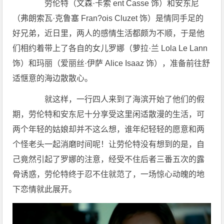
劳伦特（文森·卡索 ent Casse 饰）和安东尼
（弗朗索瓦·克鲁塞 Fran?ois Cluzet 饰）是情同手足的
好兄弟，近日里，两人的感情生活都颇为不顺，于是他
们相约着带上了各自的女儿罗娜（萝拉·兰 Lola Le Lann
饰）和玛丽（爱丽丝·伊萨 Alice Isaaz 饰），准备前往舒
适惬意的海边散散心。
就这样，一行四人来到了海滨开始了他们的假
期，劳伦特和安东尼十分享受这里闲适散漫的生活，可
两个年轻的姑娘却并不这么想，谁年纪轻轻的愿意和两
个怪老头一起消磨时间呢！让劳伦特没有想到的是，自
己竟然引起了罗娜的注意，经受不住后者三番五次的露
骨诱惑，劳伦特终于忍不住就范了，一场惊心动魄的地
下恋情就此展开。