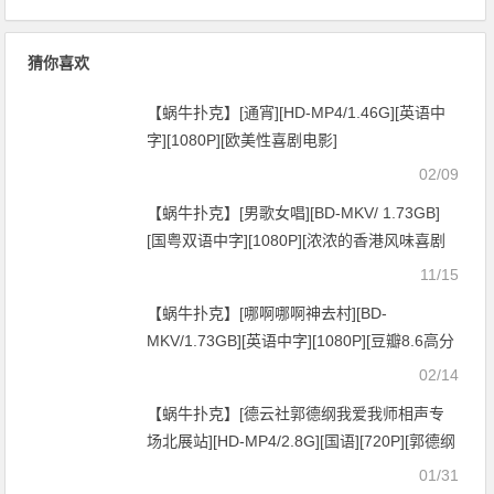
猜你喜欢
【蜗牛扑克】[通宵][HD-MP4/1.46G][英语中
字][1080P][欧美性喜剧电影]
02/09
【蜗牛扑克】[男歌女唱][BD-MKV/ 1.73GB]
[国粤双语中字][1080P][浓浓的香港风味喜剧
爱情片]
11/15
【蜗牛扑克】[哪啊哪啊神去村][BD-
MKV/1.73GB][英语中字][1080P][豆瓣8.6高分
日本经典喜剧]
02/14
【蜗牛扑克】[德云社郭德纲我爱我师相声专
场北展站][HD-MP4/2.8G][国语][720P][郭德纲
拜师侯耀文十五周年]
01/31