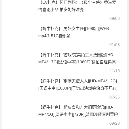
【EV扑克】怀旧剧场：《风尘三侠》香港爱
情喜剧小品 柏安妮好漂亮
09/08
【蜗牛扑克】[男妇女主任][1080p][WEB-
mp4/1.51G][国语]
01/05
【蜗牛扑克】[游戏/完美陌生人法国版][HD-
MP4/1.7G][法语中字][1080P][翻拍自经典高
分神作]
11/19
【蜗牛扑克】[别闹天使大人][HD-MP4/1.2G]
[国语中字][1080P][于谦出演爆笑治愈不开心]
07/25
【蜗牛扑克】[斯皮鲁和方大炯历险记][HD-
MP4/1G][法语中字][720P][法国沙雕喜剧冒险
电影]
09/23