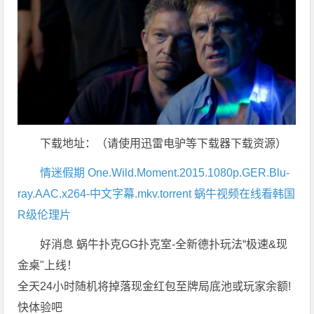
下载地址：（请使用迅雷电驴等下载器下载资源）
情迷假期 One.Wild.Moment.2015.1080p.GER.Blu-
ray.AAC.x264-中文字幕.mkv.torrent
蜗牛视频在线看韩国
R级伦理片
好消息 蜗牛扑克GG扑克室-全新德扑玩法“极速&现
金桌"上线！
全天24小时随机将掉落现金红包至牌局底池或玩家余额!
快体验吧