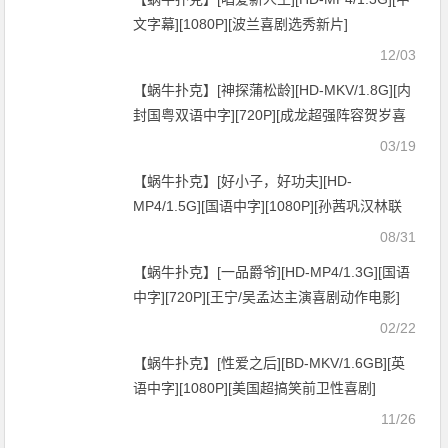
文字幕][1080P][波兰喜剧选秀新片]
12/03
【蜗牛扑克】[神探蒲松龄][HD-MKV/1.8G][内
封国粤双语中字][720P][成龙超强阵容贺岁喜
剧大片]
03/19
【蜗牛扑克】[好小子，好功夫][HD-
MP4/1.5G][国语中字][1080P][孙茜巩汉林联
袂出演儿童电影]
08/31
【蜗牛扑克】[一品爵爷][HD-MP4/1.3G][国语
中字][720P][王宁/吴孟达主演喜剧动作电影]
02/22
【蜗牛扑克】[性爱之后][BD-MKV/1.6GB][英
语中字][1080P][美国超搞笑前卫性喜剧]
11/26