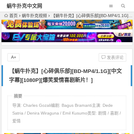
蜗牛扑克中文网
首页
蜗牛扑克视频
【蜗牛扑克】[心碎俱乐部][BD-MP4/1.1G][中文字幕][1080P][爆笑爱情喜剧新片！]
A+
发表评论
【蜗牛扑克】[心碎俱乐部][BD-MP4/1.1G][中文
字幕][1080P][爆笑爱情喜剧新片！]
摘要
导演: Charles Gozali编剧: Bagus Bramanti主演: Dede
Satria / Denira Wiraguna / Emil Kusumo类型: 剧情 / 喜剧 /
爱情