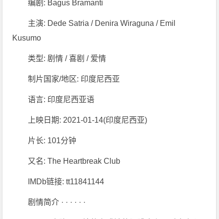
编剧: Bagus Bramanti
主演: Dede Satria / Denira Wiraguna / Emil
Kusumo
类型: 剧情 / 喜剧 / 爱情
制片国家/地区: 印度尼西亚
语言: 印度尼西亚语
上映日期: 2021-01-14(印度尼西亚)
片长: 101分钟
又名: The Heartbreak Club
IMDb链接: tt11841144
剧情简介 · · · · · ·