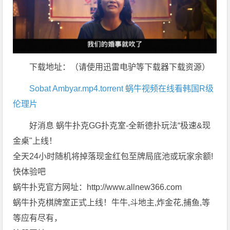
下载地址：（请使用迅雷电驴等下载器下载资源）
Sobat Ambyar.mp4.torrent
蜗牛视频在线看韩国R级
伦理片
好消息 蜗牛扑克GG扑克室-全新德扑玩法“极速&现
金桌"上线！
全天24小时随机将掉落现金红包至牌局底池或玩家余额!
快体验吧
蜗牛扑克官方网址：http://www.allnew366.com
蜗牛扑克棋牌室正式上线！牛牛,斗地主,炸金花,捕鱼,等
等应有尽有，