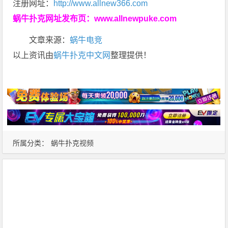
注册网址：
http://www.allnew366.com
蜗牛扑克网址发布页：
www.allnewpuke.com
文章来源：
蜗牛电竞
以上资讯由
蜗牛扑克中文网
整理提供！
所属分类：
蜗牛扑克视频