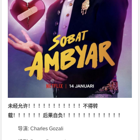
未经允许！！！！！！！！！！！不得转
载！！！！！！后果自负！！！！！！！！！！！！
导演: Charles Gozali