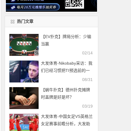
热门文章
【EV扑克】牌局分析：少输
当赢
02/14
大发体育-Nikobaby采访：我
们已经习惯把TI预选前的一
切都当作训练，大发助力你
08/31
的致富之路！
【蜗牛扑克】德州扑克摊牌
时盖牌是好是坏？
03/19
大发体育-中国女足VS英格兰
女足赛事前瞻分析，大发助
力你的致富之路！