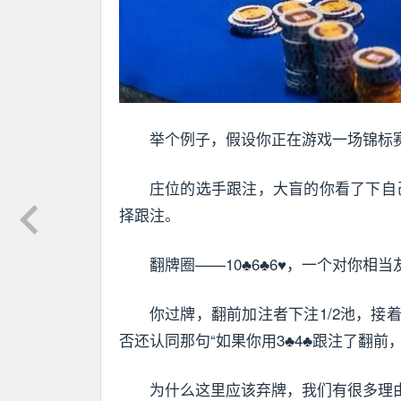
举个例子，假设你正在游戏一场锦标
庄位的选手跟注，大盲的你看了下自
择跟注。
翻牌圈——10♣6♣6♥，一个对你相
你过牌，翻前加注者下注1/2池，
否还认同那句“如果你用3♣4♣跟注了翻
为什么这里应该弃牌，我们有很多理