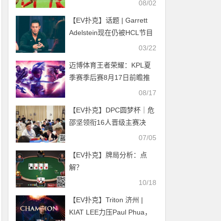
08/02
【EV扑克】话题 | Garrett
Adelstein现在仍被HCL节目
组拒之门外（暂时）
03/22
迈博体育王者荣耀：KPL夏
季赛季后赛8月17日前瞻推
荐比分预测
08/17
【EV扑克】DPC圆梦杯｜危
邵坚领衔16人晋级主赛决
赛，唯一女选手章艺以120w
07/05
记分牌成功晋级
【EV扑克】牌局分析：点
解？
10/18
【EV扑克】Triton 济州 |
KIAT LEE力压Paul Phua，