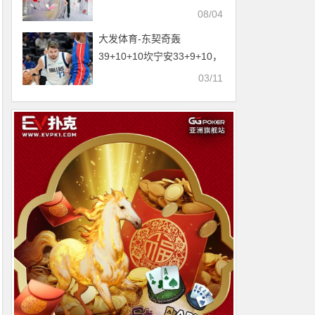
年华，狂欢乐一下吧！
08/04
大发体育-东契奇轰
39+10+10坎宁安33+9+10，
大发助力你的致富之路！
03/11