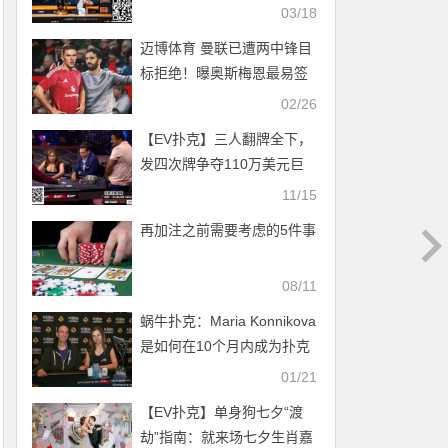
以第三冠为惊艳的一年画上
03/18
句号
迈博体育 曼联已遭两中锋目
标拒绝！曝奥斯梅恩最易签
02/26
【EV扑克】三人翻牌全下，
发四次牌争夺110万美元巨
池，A高成为最大赢家
11/15
再加注之前需要考虑的5件事
08/11
蜗牛扑克：Maria Konnikova
是如何在10个月内成为扑克
冠军的？
01/21
【EV扑克】单身狗七夕“渡
劫”指南：就来场七夕生肖嘉