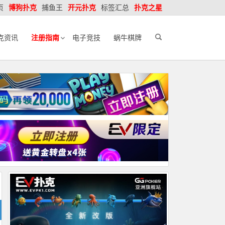
页
博狗扑克
捕鱼王
开元扑克
标签汇总
扑克之星
克资讯
注册指南
电子竞技
蜗牛棋牌