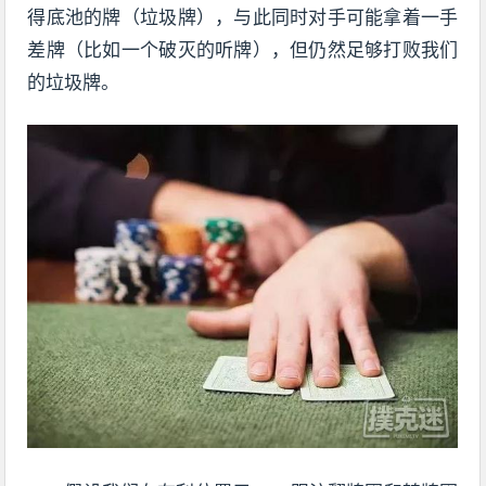
得底池的牌（垃圾牌），与此同时对手可能拿着一手
差牌（比如一个破灭的听牌），但仍然足够打败我们
的垃圾牌。