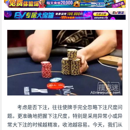
考虑是否下注，往往使牌手完全忽略下注尺度问
题。更准确地把握下注尺度，特别是采用异常小或异
常大下注的时候越精准，收池越容易。今天，我们从