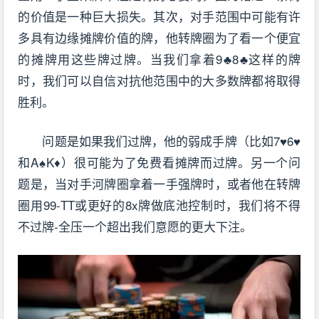
的价值是一种巨大损失。其次，对手范围中可能有许
多具有边缘摊牌价值的牌，他转牌圈为了看一个便宜
的摊牌用这些牌过牌。当我们拿着9♣8♣这样的牌
时，我们可以自信对抗他范围中的大多数牌都将取得
胜利。
问题是如果我们过牌，他的弱成手牌（比如7♥6♥
和A♠K♦）很可能为了免费看摊牌而过牌。另一个问
题是，当对手河牌圈拿着一手强牌时，或者他在转牌
圈用99-TT或更好的8x牌做底池控制时，我们将不得
不过牌-全压一个超出我们意愿的更大下注。