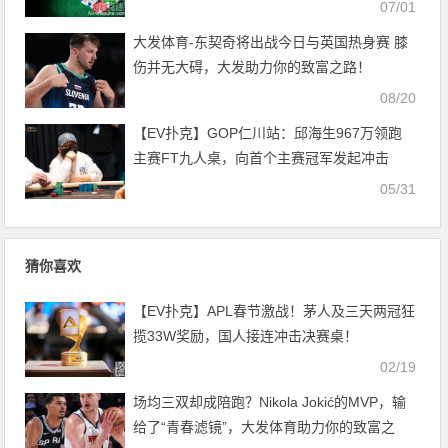
07/01
大发体育-东契奇将出战今日与英国热身赛 膝
伤并无大碍，大发助力你的致富之路！
08/20
【EV扑克】GOP仁川站：邱海生967万领跑
主赛FT九人桌，向首个主赛冠军发起冲击
05/31
猜你喜欢
【EV扑克】APL春节激战！茅人及三天两冠狂
揽33W奖励，国人接连冲击决赛桌！
02/19
场均三双却成陪跑？Nikola Jokić的MVP，输
给了“青春滤镜”，大发体育助力你的致富之