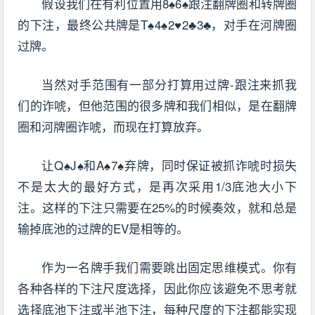
假设我们在有利位置用8♠6♠跟注翻牌圈和转牌圈
的下注，最终公共牌是T♠4♠2♥2♣3♣，对手在河牌圈
过牌。
当然对手范围有一部分打算用过牌-跟注来抓我
们的诈唬，但他范围的很多牌和我们相似，是在翻牌
圈和河牌圈诈唬，而现在打算放弃。
让Q♠J♠和A♠7♠弃牌，同时保证被抓诈唬时损失
不是太大的最好方式，是再次采用1/3底池大小下
注。这样的下注只需要在25%的时候奏效，就和总是
输掉底池的过牌的EV是相等的。
作为一名牌手我们需要跳出固定思维模式。你有
各种各样的下注尺度选择，因此你应该避免不思考就
选择底池下注或半池下注，每种尺度的下注都能实现