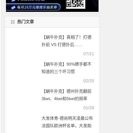
热门文章
【蜗牛扑克】真相了！打德
扑前 VS 打德扑后……
07/21
【蜗牛扑克】90%牌手都不
知道的三个坏习惯
02/20
【蜗牛扑克】德州扑克翻前
3bet、4bet和5bet的频率
01/28
大发体育-德尚明天凌晨公布
法国队欧洲杯名单，大发助
力你的致富之路！