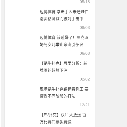
05/18
迈博体育 拳击手因未通过性
别资格测试而被对手击中
08/03
迈博体育 该避嫌了！贝克汉
姆与女儿举止亲密引争议
06/08
【蜗牛扑克】牌局分析：转
牌圈的超额下注
02/02
现场蜗牛扑克锦标赛称王 要
懂得不同阶段的打法
12/21
【EV扑克】双11大放送 百
万比赛门票免费送