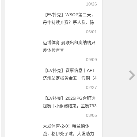
10/26
【EV扑克】WSOP第二天，
丹牛持续弃赛？茅人及、陈
东、Tony Lin成功晋级
06/01
迈博体育 曼联出租奥纳纳只
差体检官宣
09/09
【EV扑克】赛事信息丨APT
济州站定档黄金五一假期（4
月26日-5月5日）
02/27
【EV扑克】2025IPG合肥选
拔赛 | 小组赛结束，主赛793
人次参赛196人晋级 许恺
03/05
55.9万计分领跑
大发体育-2-0！哈兰德休
战，格伊处子球，大发助力