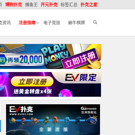
页
博狗扑克
捕鱼王
开元扑克
标签汇总
扑克之星
克资讯
注册指南
电子竞技
蜗牛棋牌