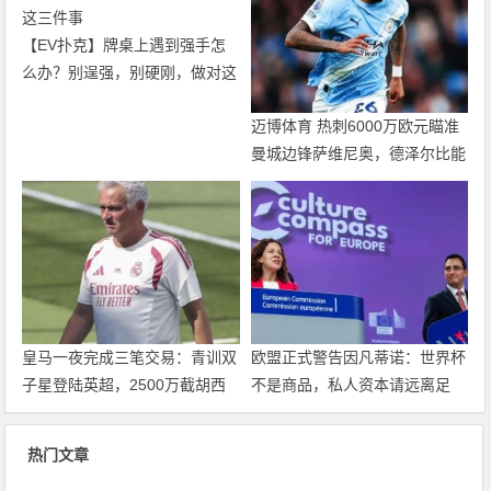
【EV扑克】牌桌上遇到强手怎
么办？别逞强，别硬刚，做对这
三件事
迈博体育 热刺6000万欧元瞄准
曼城边锋萨维尼奥，德泽尔比能
否激活昔日西甲突破王？
皇马一夜完成三笔交易：青训双
欧盟正式警告因凡蒂诺：世界杯
子星登陆英超，2500万截胡西
不是商品，私人资本请远离足
甲锋霸，大发体育助力你的致富
球，大发体育助力你的致富之
之路！
路！
热门文章