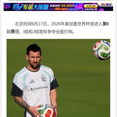
北京时间6月17日，2026年美加墨世界杯将进入
第6
比赛日
，I组和J组首轮争夺全面打响。