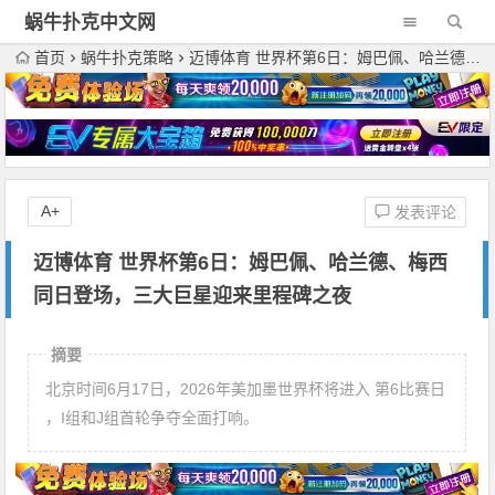
蜗牛扑克中文网
首页
蜗牛扑克策略
迈博体育 世界杯第6日：姆巴佩、哈兰德、梅西同日登场，三大巨星迎来里程碑之夜
A+
发表评论
迈博体育 世界杯第6日：姆巴佩、哈兰德、梅西
同日登场，三大巨星迎来里程碑之夜
摘要
北京时间6月17日，2026年美加墨世界杯将进入 第6比赛日
，I组和J组首轮争夺全面打响。