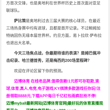
方首次交锋，也是奥地利在世界杯历史上首次面对亚足
联球队。
萨比策
是奥地利过去三届大赛的核心球员，在最近
三场热身赛中均有进球，且都是首开记录。不过鲍姆加
特纳因伤无缘本届世界杯。约旦方面，易卜拉欣·萨布拉
也退出大名单
。
今天三场焦点战，你最期待谁的表演？是姆巴佩冲
击纪录、哈兰德首秀，还是梅西的200场里程碑？
欢迎在评论区留下你的预测。
迈博体育 在线老品牌,值得信赖!1元即可存取款,滚
球,体育,真人,电竞,电子游戏,KY棋牌多款游戏任你玩!注
册领取8888元,下载APP每日千亿红包雨疯狂抢不停!
迈博myball最新网站|迈博体育官网|最好玩的体育直播观