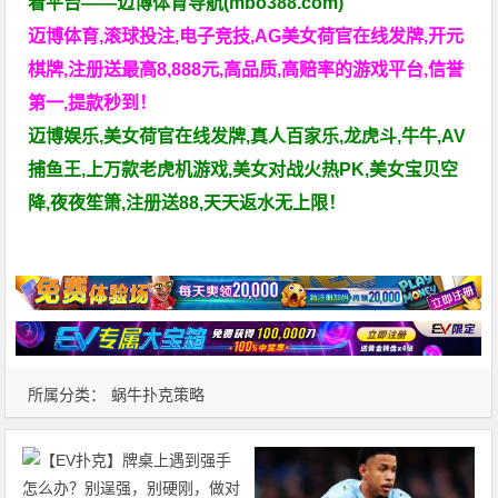
看平台——迈博体育导航(mbo388.com)
迈博体育,滚球投注,电子竞技,AG美女荷官在线发牌,开元
棋牌,注册送最高8,888元,高品质,高赔率的游戏平台,信誉
第一,提款秒到！
迈博娱乐,美女荷官在线发牌,真人百家乐,龙虎斗,牛牛,AV
捕鱼王,上万款老虎机游戏,美女对战火热PK,美女宝贝空
降,夜夜笙箫,注册送88,天天返水无上限！
所属分类：
蜗牛扑克策略