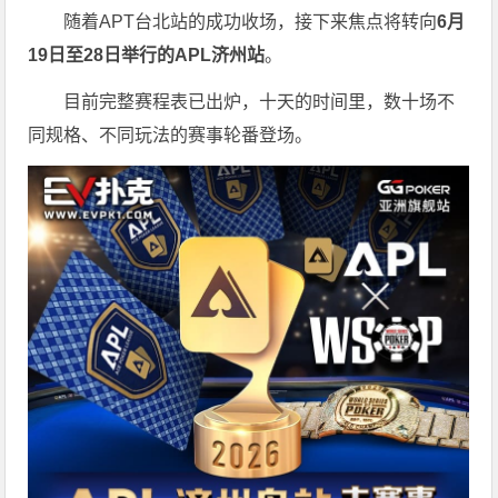
随着APT台北站的成功收场，接下来焦点将转向
6
月
19
日至
28
日举行的
APL
济州站
。
目前完整赛程表已出炉，十天的时间里，数十场不
同规格、不同玩法的赛事轮番登场。