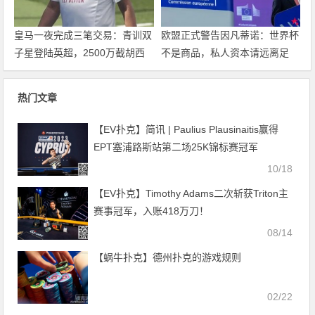
皇马一夜完成三笔交易：青训双
欧盟正式警告因凡蒂诺：世界杯
子星登陆英超，2500万截胡西
不是商品，私人资本请远离足
甲锋霸，大发体育助力你的致富
球，大发体育助力你的致富之
之路！
路！
热门文章
【EV扑克】简讯 | Paulius Plausinaitis赢得
EPT塞浦路斯站第二场25K锦标赛冠军
10/18
【EV扑克】Timothy Adams二次斩获Triton主
赛事冠军，入账418万刀！
08/14
【蜗牛扑克】德州扑克的游戏规则
02/22