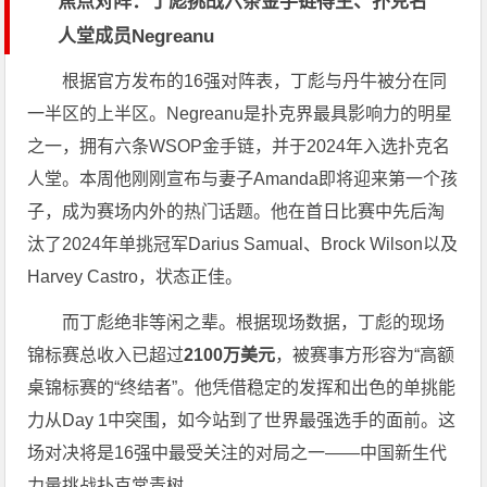
焦点对阵：丁彪挑战六条金手链得主、扑克名
人堂成员Negreanu
根据官方发布的16强对阵表，丁彪与丹牛被分在同
一半区的上半区。Negreanu是扑克界最具影响力的明星
之一，拥有六条WSOP金手链，并于2024年入选扑克名
人堂。本周他刚刚宣布与妻子Amanda即将迎来第一个孩
子，成为赛场内外的热门话题。他在首日比赛中先后淘
汰了2024年单挑冠军Darius Samual、Brock Wilson以及
Harvey Castro，状态正佳。
而丁彪绝非等闲之辈。根据现场数据，丁彪的现场
锦标赛总收入已超过
2100万美元
，被赛事方形容为“高额
桌锦标赛的“终结者”。他凭借稳定的发挥和出色的单挑能
力从Day 1中突围，如今站到了世界最强选手的面前。这
场对决将是16强中最受关注的对局之一——中国新生代
力量挑战扑克常青树。