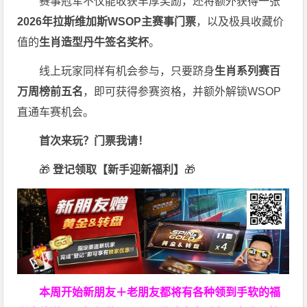
赛事冠军不仅能收获丰厚奖励，还将额外获得一张
2026
年拉斯维加斯
WSOP
主赛事门票
，以及极具收藏价
值的
生肖造型丹牛签名奖杯
。
线上玩家同样有机会参与，只要跻身
生肖系列赛百
万周榜前五名
，即可获得参赛资格，并额外解锁WSOP
直通车赛机会。
首次来玩？门票我请！
🎁
登记领取【新手迎新福利】
🎁
本周开始新朋友＋老朋友都将有各种领到手软的福