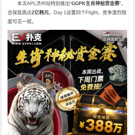
本次APL济州站特别推出“
GGPK
生肖神秘赏金赛
”，
总保底高达
2
亿韩元
，Day 1设置四个Flight，竞争激烈程
度可见一斑。