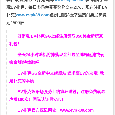
玩EV扑克，
每日多场免费赛奖励高达20w，现在注册
EV
扑克(
www.evpk89.com
)
额外加赠
8张幸运赛门票
最高奖
励1500倍！
好消息 EV扑克GG上线注册领取350美金新玩家
礼包！
全天24小时随机将掉落现金红包至牌局底池或玩
家余额!快体验吧
EV扑克GG
全新中文旗舰站
追求高EV
的决定
就
是扑克的本质
EV扑克娱乐场强势上线疯狂送钱，注册免费转老
虎機100次！国际认证最安心！
EV扑克官方速记网址：
www.evpk89.com