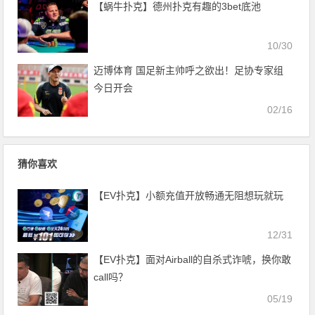
【蜗牛扑克】德州扑克有趣的3bet底池
10/30
迈博体育 国足新主帅呼之欲出！足协专家组
今日开会
02/16
猜你喜欢
【EV扑克】小额充值开放畅通无阻想玩就玩
12/31
【EV扑克】面对Airball的自杀式诈唬，换你敢
call吗？
05/19