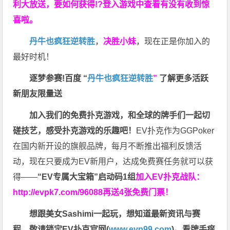
利大放送，要如何获得!?登入游戏中查看有没有收到惊
喜啦。
丹牛也疯狂逆转胜
，
决胜小妹
，现在正是你加入的
最好时机！
逐梦参赛!百度 “
丹牛也疯狂逆转胜
”
了解更多
活跃
新朋友限量送
加入我们的免费扑克游戏，和全球的牌手们一起切
磋技艺，感受扑克游戏的乐趣吧！
EV扑克作为GGPoker
在国内新开设的旗舰品牌，每月不断推出福利反馈活
动，现在只要成为EV新用户，达成免费赛任务就可以获
得——
“EV专属大宝箱”启动码1组
加入EV扑克战队：
http://evpk7.com/96088
再送4张免费门票！
想跟美女Sashimi一起玩，
想知道最新资讯与赛
程，
敬请锁定EV扑克官网(
www.evp99.com
)。
看牌手痒