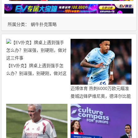
所属分类：
蜗牛扑克策略
【EV扑克】牌桌上遇到强手怎
么办？别逞强，别硬刚，做对这
三件事
迈博体育 热刺6000万欧元瞄准
曼城边锋萨维尼奥，德泽尔比能
否激活昔日西甲突破王？