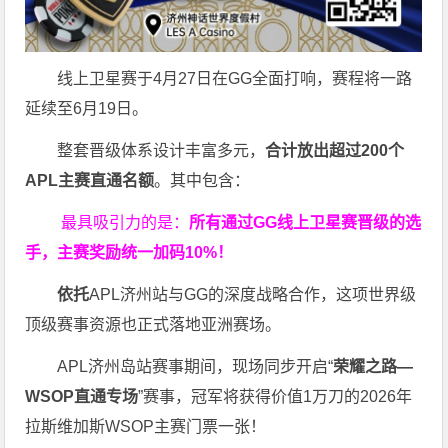
线上卫星赛于4月27日在GG全面打响，赛程将一路
延续至6月19日。
整套晋级体系设计丰富多元，
合计放出
超过200个
APL主赛直通名额
。其中包含：
最具吸引力的是：
所有通过
GG
线上卫星赛晋级的选
手，主赛奖励统一加码
10%
！
依托
APL济州站与GG的深度战略合作，这项世界级
顶级赛事资源也正式落地亚洲赛场。
APL济州岛站赛事期间，现场同步开启“
荣耀之路
—
WSOP
直通专场
”赛事，冠军将获得价值1万刀的2026年
拉斯维加斯WSOP主赛门票一张！