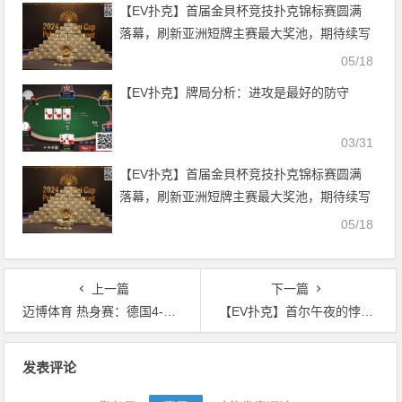
【EV扑克】首届金貝杯竞技扑克锦标赛圆满
落幕，刷新亚洲短牌主赛最大奖池，期待续写
新篇章！
05/18
【EV扑克】牌局分析：进攻是最好的防守
03/31
【EV扑克】首届金貝杯竞技扑克锦标赛圆满
落幕，刷新亚洲短牌主赛最大奖池，期待续写
新篇章！
05/18
上一篇
下一篇
迈博体育 热身赛：德国4-0大胜芬兰，翁达夫2射1传独造3球后伤退
【EV扑克】首尔午夜的悖论：全民禁令之下，为何遍地扑克高手？
文
发表评论
章
导