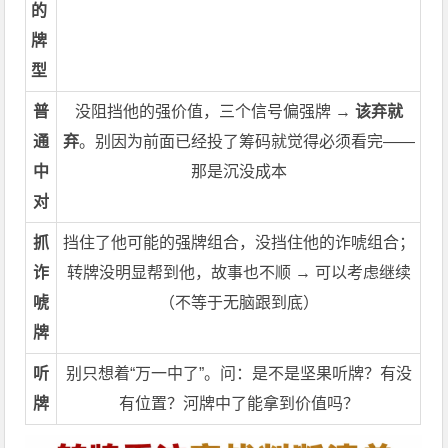
的
牌
型
普
没阻挡他的强价值，三个信号偏强牌 →
该弃就
通
弃
。别因为前面已经投了筹码就觉得必须看完——
中
那是沉没成本
对
抓
挡住了他可能的强牌组合，没挡住他的诈唬组合；
诈
转牌没明显帮到他，故事也不顺 → 可以考虑继续
唬
（不等于无脑跟到底）
牌
听
别只想着“万一中了”。问：是不是坚果听牌？有没
牌
有位置？河牌中了能拿到价值吗？