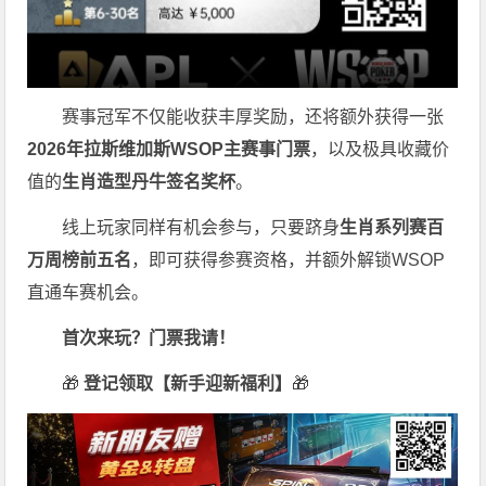
赛事冠军不仅能收获丰厚奖励，还将额外获得一张
2026
年拉斯维加斯
WSOP
主赛事门票
，以及极具收藏价
值的
生肖造型丹牛签名奖杯
。
线上玩家同样有机会参与，只要跻身
生肖系列赛百
万周榜前五名
，即可获得参赛资格，并额外解锁WSOP
直通车赛机会。
首次来玩？门票我请！
🎁
登记领取【新手迎新福利】
🎁