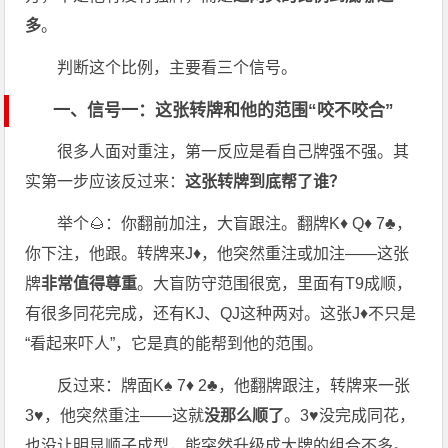
多
。
判断这个比例，主要看三个信号。
一、信号一：这张转牌和他的范围“咬不咬合”
很多人面对重注，第一反应是看自己牌强不强。其
实第一步应该反过来：
这张转牌到底帮了谁？
举个🌰：你翻前加注，大盲跟注。翻牌K♦ Q♦ 7♣，
你下注，他跟。转牌来J♦，他突然重注或加注——这张
牌
非常值得尊重
。大盲防守范围很宽，里面有T9成顺，
有很多同花完成，还有KJ、QJ这种两对。这张J♦不只是
“看起来吓人”，它是真的能帮到他的范围。
反过来：牌面K♠ 7♦ 2♣，他翻牌跟注，转牌来一张
3♥，他突然重注——这就
没那么顺了
。3♥没完成同花，
也没让明显顺子成型，能突然升级成大牌的组合不多。