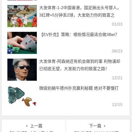
大发体育-1-2中国香港，国足揪出头号罪人，
3红牌+5分钟丢2球，大发助力你的致富之
路！
01/03
【EV扑克】策略：哪些情况最适合做3Bet？
08/23
大发体育-阿森纳还有机会做到的事 利物浦却
已彻底无望，大发助力你的致富之路！
12/21
微级别蜗牛德州扑克赢利秘籍 绝对不要慢打
12/15
上一篇
下一篇