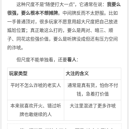
这种尺度不是“随便打大一点”，它通常在说：
我要么
很强，要么根本不想摊牌
。中间牌反而不太舒服。比如
一手普通顶对，很多玩家不愿意用超大尺度把自己放进
尴尬位置；真正敢这么打的，要么是两对、暗三、顺
子、同花这些强价值，要么是听牌没成但还有压力空间
的诈唬。
但尺度不能单独看，还要
看人
：
玩家类型
大注的含义
平时不怎么诈唬的老实人
通常是真有货，怕你不付
钱，急着打价值
本来就喜欢开火、错过听
大注里混进了更多诈唬
牌也敢继续的人