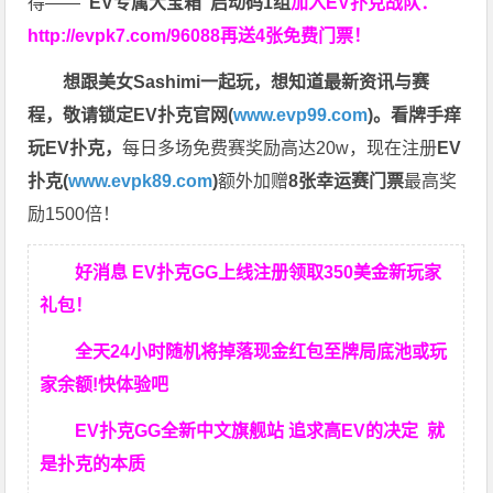
得——
“EV专属大宝箱”启动码1组
加入EV扑克战队：
http://evpk7.com/96088
再送4张免费门票！
想跟美女Sashimi一起玩，
想知道最新资讯与赛
程，
敬请锁定EV扑克官网(
www.evp99.com
)。
看牌手痒
玩EV扑克，
每日多场免费赛奖励高达20w，现在注册
EV
扑克(
www.evpk89.com
)
额外加赠
8张幸运赛门票
最高奖
励1500倍！
好消息 EV扑克GG上线注册领取350美金新玩家
礼包！
全天24小时随机将掉落现金红包至牌局底池或玩
家余额!快体验吧
EV扑克GG
全新中文旗舰站
追求高EV
的决定
就
是扑克的本质