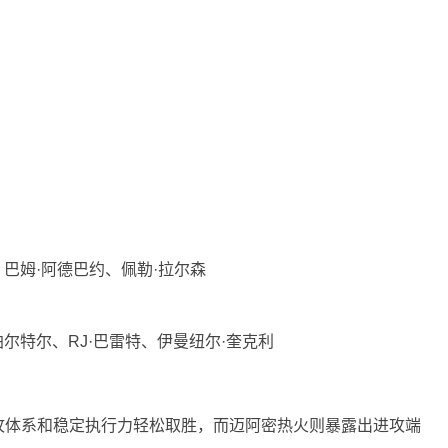
、
巴姆·阿德巴约
、佩勒·拉尔森
珀尔特尔
、
RJ·巴雷特
、伊曼纽尔·奎克利
攻体系和稳定执行力轻松取胜，而
迈阿密热火
则暴露出进攻端