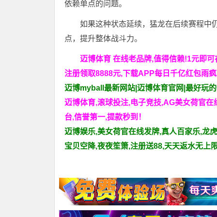
依赖单点的问题。
如果这种状态延续，猛龙在后续赛程中
点，提升整体战斗力。
迈博体育 在线老品牌,值得信赖!1元即可存
注册领取8888元,下载APP每日千亿红包雨疯
迈博myball最新网站|迈博体育官网|最好玩的
迈博体育,滚球投注,电子竞技,AG美女荷官在线
台,信誉第一,提款秒到！
迈博娱乐,美女荷官在线发牌,真人百家乐,龙虎
宝贝空降,夜夜笙箫,注册送88,天天返水无上