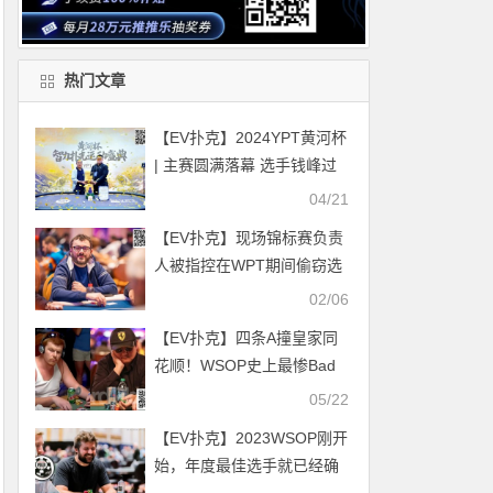
热门文章
【EV扑克】2024YPT黄河杯
| 主赛圆满落幕 选手钱峰过
山车式跑码击败陈红国斩获
04/21
大金鼎奖杯！
【EV扑克】现场锦标赛负责
人被指控在WPT期间偷窃选
手装有2万刀的背包
02/06
【EV扑克】四条A撞皇家同
花顺！WSOP史上最惨Bad
Beat，没有之一
05/22
【EV扑克】2023WSOP刚开
始，年度最佳选手就已经确
定了？