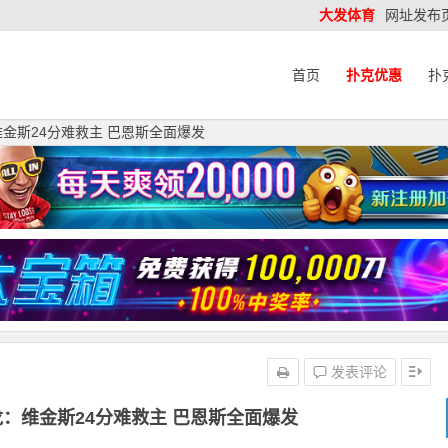
大发体育
网址发布
首页
扑克优惠
扑
金斯24分难救主 巴恩斯全面爆发
发表评论
龙：维金斯24分难救主 巴恩斯全面爆发