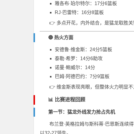
雅各布·珀尔特尔
：17分6篮板
RJ·巴雷特
：16分8篮板
👉 多点开花，内外结合，是猛龙取胜关
🔵 热火方面
安德鲁·维金斯
：24分5篮板
泰勒·希罗
：14分6助攻
诺曼·鲍威尔
：14分
巴姆·阿德巴约
：7分9篮板
👉 维金斯表现亮眼，但整体火力明显不
📊 比赛进程回顾
第一节：猛龙外线发力抢占先机
布兰登·英格拉姆
与
斯科蒂·巴恩斯
连续得
以32-27领先。