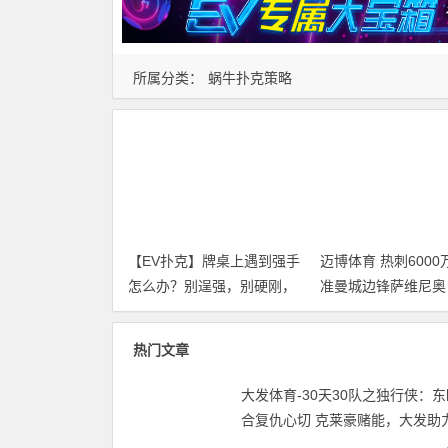
所属分类：
蜗牛扑克策略
【EV扑克】牌桌上遇到强手
迈博体育 热刺600
怎么办？别逞强，别硬刚，
准曼城边锋萨维尼奥
做对这三件事
尔比能否激活昔日西
王？
热门文章
大发体育-30天30队之独行侠：
合复仇心切 克莱豪赌能，大发助
的致富之路！