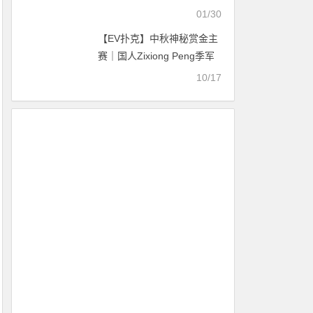
家40%返还
01/30
【EV扑克】中秋神秘赏金主
赛｜国人Zixiong Peng季军
收官，助茅人及队逆转登顶
10/17
团队赛冠军！