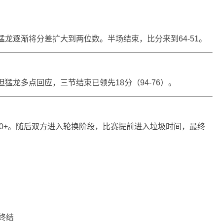
龙逐渐将分差扩大到两位数。半场结束，比分来到64-51。
猛龙多点回应，三节结束已领先18分（94-76）。
0+。随后双方进入轮换阶段，比赛提前进入垃圾时间，最终
终结