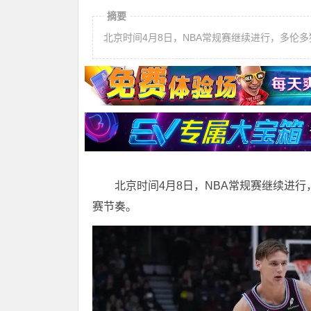
摘要
北京时间4月8日，NBA常规赛继续进行，多伦多
北京时间4月8日，
NBA
常规赛继续进行
赛节奏。