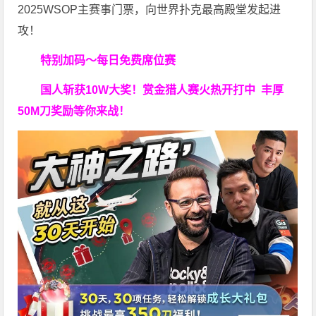
2025WSOP主赛事门票，向世界扑克最高殿堂发起进
攻！
特别加码～每日免费席位赛
国人斩获
10W
大奖！
赏金猎人赛火热开打中 丰厚
50M刀奖励等你来战！