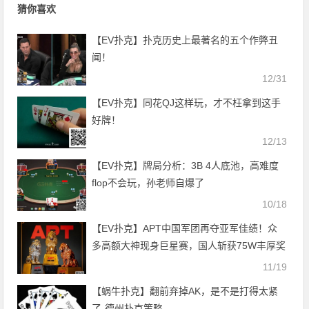
猜你喜欢
【EV扑克】扑克历史上最著名的五个作弊丑
闻！
12/31
【EV扑克】同花QJ这样玩，才不枉拿到这手
好牌！
12/13
【EV扑克】牌局分析：3B 4人底池，高难度
flop不会玩，孙老师自爆了
10/18
【EV扑克】APT中国军团再夺亚军佳绩！众
多高额大神现身巨星赛，国人斩获75W丰厚奖
励
11/19
【蜗牛扑克】翻前弃掉AK，是不是打得太紧
了-德州扑克策略