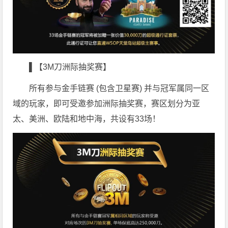
▌【3M刀洲际抽奖赛】
所有参与金手链赛 (包含卫星赛) 并与冠军属同一区
域的玩家，即可受邀参加洲际抽奖赛，赛区划分为亚
太、美洲、欧陆和地中海，共设有33场！