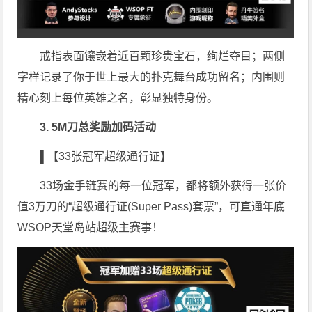
戒指表面镶嵌着近百颗珍贵宝石，绚烂夺目；两侧
字样记录了你于世上最大的扑克舞台成功留名；内围则
精心刻上每位英雄之名，彰显独特身份。
3. 5M刀总奖励加码活动
▌【33张冠军超级通行证】
33场金手链赛的每一位冠军，都将额外获得一张价
值3万刀的“超级通行证(Super Pass)套票”，可直通年底
WSOP天堂岛站超级主赛事！