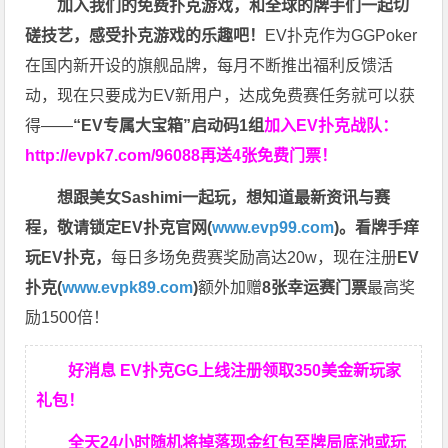
加入我们的免费扑克游戏，和全球的牌手们一起切
磋技艺，感受扑克游戏的乐趣吧！
EV扑克作为GGPoker
在国内新开设的旗舰品牌，每月不断推出福利反馈活
动，现在只要成为EV新用户，达成免费赛任务就可以获
得——
“EV专属大宝箱”启动码1组
加入EV扑克战队：
http://evpk7.com/96088
再送4张免费门票！
想跟美女Sashimi一起玩，
想知道最新资讯与赛
程，
敬请锁定EV扑克官网(
www.evp99.com
)。
看牌手痒
玩EV扑克，
每日多场免费赛奖励高达20w，现在注册
EV
扑克(
www.evpk89.com
)
额外加赠
8张幸运赛门票
最高奖
励1500倍！
好消息 EV扑克GG上线注册领取350美金新玩家
礼包！
全天24小时随机将掉落现金红包至牌局底池或玩