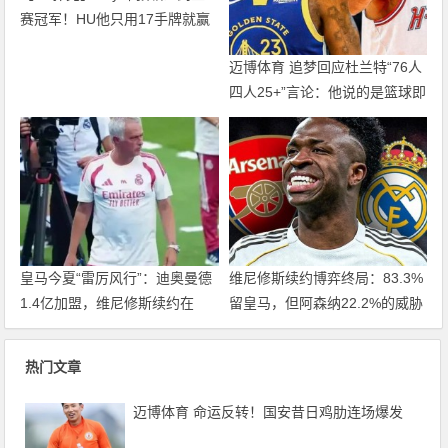
赛冠军！HU他只用17手牌就赢
走1000万刀！
迈博体育 追梦回应杜兰特“76人
四人25+”言论：他说的是篮球即
得分，但别拿他和詹姆斯作比较
皇马今夏“雷厉风行”：迪奥曼德
维尼修斯续约博弈终局：83.3%
1.4亿加盟，维尼修斯续约在
留皇马，但阿森纳22.2%的威胁
即，阿森纳“声东击西”策略落
真实存在，大发体育助力你的致
空，大发体育助力你的致富之
富之路！
热门文章
路！
迈博体育 命运反转！国安昔日鸡肋连场爆发