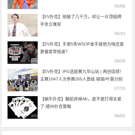
05/06
【EV扑克】他输了几千万，却让一众顶级牌
手坐立难安
05/21
【EV扑克】手里5条WSOP金手链他为啥还是
更偏爱常规桌？
09/26
【EV扑克】IPG选拔赛九华山站 | 再创佳绩！
主赛1047人次参赛265人晋级 喻瑜/叶荟分别
领跑C/D组
07/31
【蜗牛扑克】翻前弃掉AK，是不是打得太紧
了-德州扑克策略
08/01