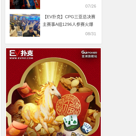
后 ，大发助力你的致富之
07/26
路！
【EV扑克】CPG三亚总决赛
主赛事A组1296人参赛火爆
开场！张衍凯293500计分牌
08/31
登顶CL携手466人晋级