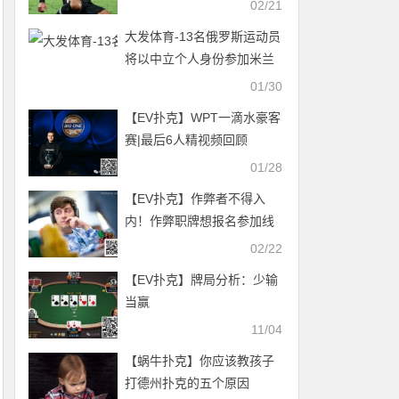
02/21
路！
大发体育-13名俄罗斯运动员
将以中立个人身份参加米兰
冬奥，大发助力你的致富之
01/30
路！
【EV扑克】WPT一滴水豪客
赛|最后6人精视频回顾
Mikita Badziakouski夺冠揽
01/28
走百万奖金
【EV扑克】作弊者不得入
内！作弊职牌想报名参加线
下赛，刚进去就被赶了出
02/22
去！
【EV扑克】牌局分析：少输
当赢
11/04
【蜗牛扑克】你应该教孩子
打德州扑克的五个原因