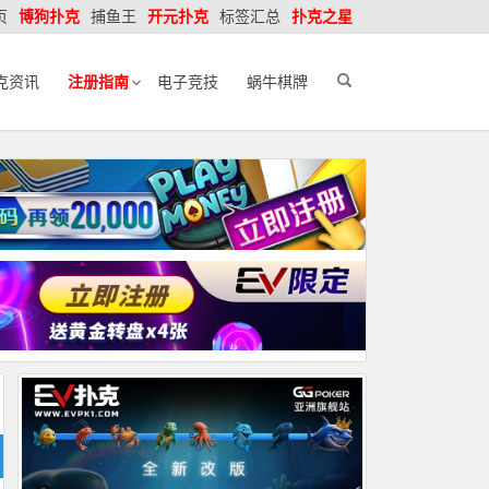
页
博狗扑克
捕鱼王
开元扑克
标签汇总
扑克之星
克资讯
注册指南
电子竞技
蜗牛棋牌