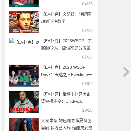
04/23
【EV扑克】必杀技：转牌圈
超额下注教学
01/10
【EV扑克】2026WSOP | 主
赛剩62人，唐俊杰记分牌第
七，携手Tianle Wang、章聪
07/13
雅挺进Day7
【EV扑克】2023 WSOP
Day7：天选之人Eveslage一
周内斩获两条金手镯
06/09
【EV扑克】话题 | 扑克历史
奖金榜生变：Chidwick、
Koon步步逼近，Kenney统
10/10
治地位恐将不保
大发体育-姆巴佩导演夏窗肥
皂剧 多方已入局 谁能笑到最