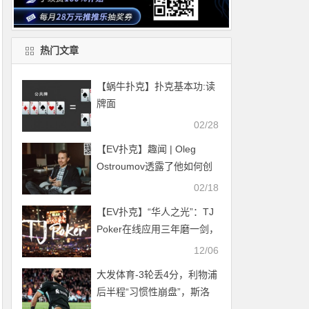
热门文章
【蜗牛扑克】扑克基本功:读
牌面
02/28
【EV扑克】趣闻 | Oleg
Ostroumov透露了他如何创
建第一个扑克解算器并在23
02/18
岁时赚了50万美元
【EV扑克】“华人之光”：TJ
Poker在线应用三年磨一剑，
冲刺世界级品牌，即将登
12/06
场！
大发体育-3轮丢4分，利物浦
后半程“习惯性崩盘”，斯洛
特，大发助力你的致富之