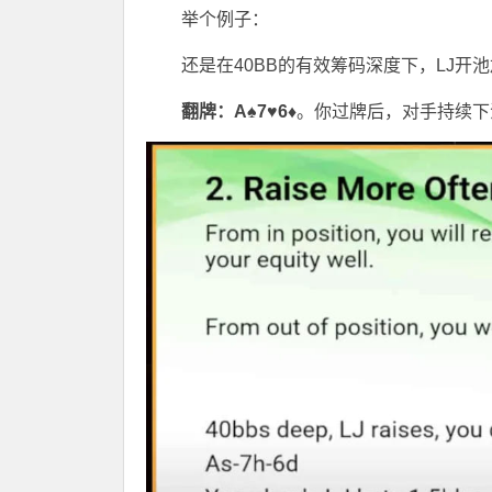
举个例子：
还是在40BB的有效筹码深度下，LJ开
翻牌：A♠7♥6♦
。你过牌后，对手持续下注