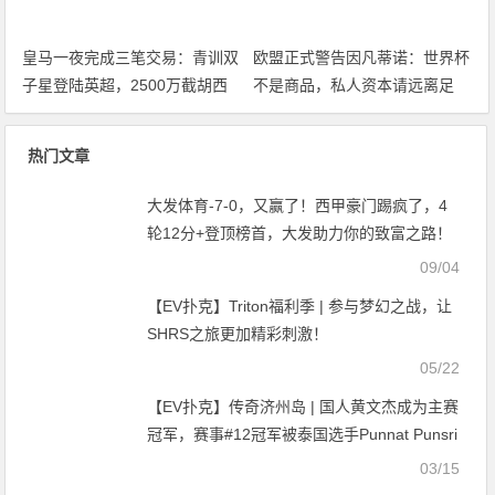
皇马一夜完成三笔交易：青训双
欧盟正式警告因凡蒂诺：世界杯
子星登陆英超，2500万截胡西
不是商品，私人资本请远离足
甲锋霸，大发体育助力你的致富
球，大发体育助力你的致富之
之路！
路！
热门文章
大发体育-7-0，又赢了！西甲豪门踢疯了，4
轮12分+登顶榜首，大发助力你的致富之路！
09/04
【EV扑克】Triton福利季 | 参与梦幻之战，让
SHRS之旅更加精彩刺激！
05/22
【EV扑克】传奇济州岛 | 国人黄文杰成为主赛
冠军，赛事#12冠军被泰国选手Punnat Punsri
拿下
03/15