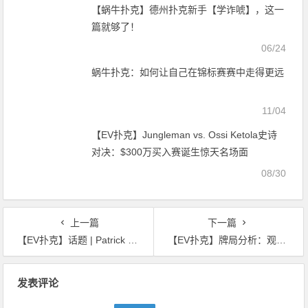
【蜗牛扑克】德州扑克新手【学诈唬】，这一
篇就够了！
06/24
蜗牛扑克：如何让自己在锦标赛赛中走得更远
11/04
【EV扑克】Jungleman vs. Ossi Ketola史诗
对决：$300万买入赛诞生惊天名场面
08/30
上一篇
下一篇
【EV扑克】话题 | Patrick Leonard：WPT、WSOP和EPT布拉格站的优缺点
【EV扑克】牌局分析：观摩550BB底池
文
发表评论
章
导