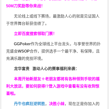
50M刀奖励等你来战！
无论线上或线下赛场，最激励人心的就是见证国人
于世界舞台斩获佳绩了。
立即百度搜索领取门票！
GGPoker
作为全球线上平台龙头，与享誉世界的扑
克盛会
WSOP
合作，提供选手一个最干净、有保障，且
充满乐趣的竞技环境。
龙华富贵 激动人心的赛事福利来袭：
本周开始新朋友＋老朋友都将有各种领到手软的福
利大放送，要如何获得!?登入游戏中查看有没有收到惊
喜啦。
丹牛也疯狂逆转胜
，
决胜小妹
，现在正是你加入的