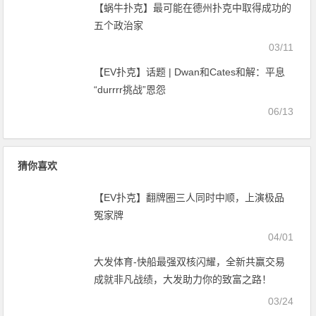
【蜗牛扑克】最可能在德州扑克中取得成功的
五个政治家
03/11
【EV扑克】话题 | Dwan和Cates和解：平息
“durrrr挑战”恩怨
06/13
猜你喜欢
【EV扑克】翻牌圈三人同时中顺，上演极品
冤家牌
04/01
大发体育-快船最强双核闪耀，全新共赢交易
成就非凡战绩，大发助力你的致富之路！
03/24