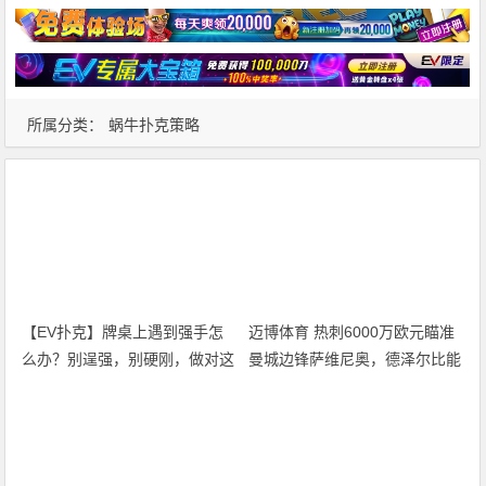
所属分类：
蜗牛扑克策略
【EV扑克】牌桌上遇到强手怎
迈博体育 热刺6000万欧元瞄准
么办？别逞强，别硬刚，做对这
曼城边锋萨维尼奥，德泽尔比能
三件事
否激活昔日西甲突破王？