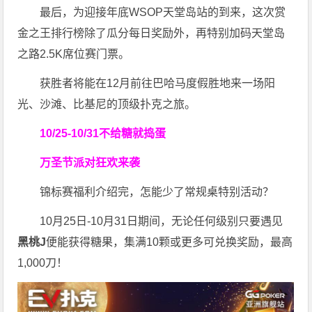
最后，为迎接年底WSOP天堂岛站的到来，这次赏
金之王排行榜除了瓜分每日奖励外，再特别加码天堂岛
之路2.5K席位赛门票。
获胜者将能在12月前往巴哈马度假胜地来一场阳
光、沙滩、比基尼的顶级扑克之旅。
10/25-10/31
不给糖就捣蛋
万圣节派对狂欢来袭
锦标赛福利介绍完，怎能少了常规桌特别活动？
10月25日-10月31日期间，无论任何级别只要遇见
黑桃J
便能获得糖果，集满10颗或更多可兑换奖励，最高
1,000刀！