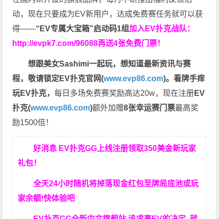
动，现在只要成为EV新用户，达成免费赛任务就可以获
得——
“EV专属大宝箱”启动码1组
加入EV扑克战队：
http://evpk7.com/96088
再送4张免费门票！
想跟美女Sashimi一起玩，
想知道最新资讯与赛
程，
敬请锁定EV扑克官网(
www.evp86.com
)。
看牌手痒
玩EV扑克，
每日多场免费赛奖励高达20w，现在注册
EV
扑克(
www.evp86.com
)
额外加赠
8张幸运赛门票
最高奖
励1500倍！
好消息 EV扑克GG上线注册领取350美金新玩家
礼包！
全天24小时随机将掉落现金红包至牌局底池或玩
家余额!快体验吧
EV扑克GG
全新中文旗舰站
追求高EV
的决定
就