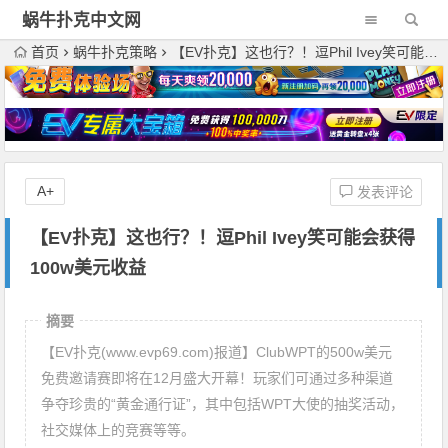
蜗牛扑克中文网
首页
蜗牛扑克策略
【EV扑克】这也行？！逗Phil Ivey笑可能会获得100w美元收益
A+
发表评论
【EV扑克】这也行？！逗Phil Ivey笑可能会获得
100w美元收益
摘要
【EV扑克(www.evp69.com)报道】ClubWPT的500w美元
免费邀请赛即将在12月盛大开幕！玩家们可通过多种渠道
争夺珍贵的“黄金通行证”，其中包括WPT大使的抽奖活动，
社交媒体上的竞赛等等。