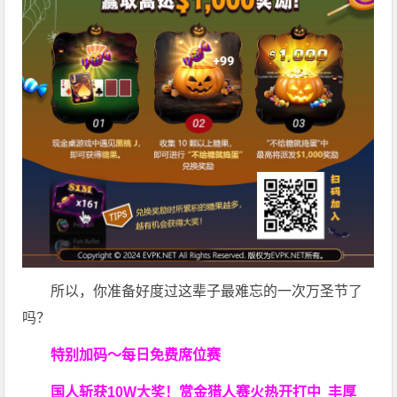
所以，你准备好度过这辈子最难忘的一次万圣节了
吗？
特别加码～每日免费席位赛
国人斩获
10W
大奖！
赏金猎人赛火热开打中 丰厚