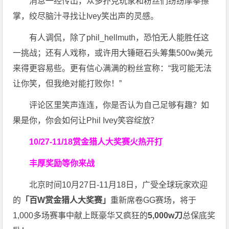
消息一经传出，众多扑克玩家和粉丝们纷纷摩拳擦
掌，绞尽脑汁寻找让Ivey笑出声的灵感。
有人调侃，除了phil_hellmuth，恐怕无人能胜任这
一挑战；还有人戏称，或许用大锤砸石头筹集500w美元
来得更容易些。更有信心满满的粉丝宣称：“我可能无法
让你笑，但我绝对能打败你！”
评论区里笑声连连，你是否认为自己足够有趣？如
果是你，你会如何让Phil Ivey笑容绽放？
10/27-11/18
赏金猎人大奖赛火热开打
丰厚奖励等你来战
北京时间10月27日-11月18日，广受全球玩家欢迎
的
「百W赏金猎人大奖赛」
重新席卷GG赛场，将于
1,000多场赛事中献上既豪华又疯狂的
5,000w刀
总保底奖