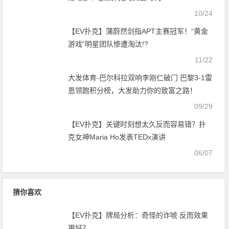
10/24
【EV扑克】蒲蔚然剑指APT主赛冠军！“黄金
游戏”明星团队惨遭淘汰!?
11/22
大发体育-巴尔科拉双响李刚仁破门 巴黎3-1雷
恩领跑积分榜，大发助力你的致富之路！
09/29
【EV扑克】关键时刻想太久反而容易错？扑
克女神Maria Ho发表TEDx演讲
06/07
猜你喜欢
【EV扑克】牌局分析：奇怪的诈唬 反而效果
更好？