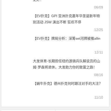
06/09
【EV扑克】GPI 亚洲扑克嘉年华圣诞新年特
别活动 JSW 演出不断 狂欢不停
12/25
【EV扑克】牌局分析：深筹set河牌被推allin
12/11
大发体育-长期担任纽约游骑兵队解说员的山
姆·罗森将退休，大发助力你的致富之路！
08/16
【蜗牛扑克】德州扑克何时跟注对手的大注？
11/10