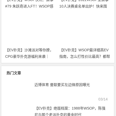
#79 朱跃奇进入FT！WSOP感
10人决赛桌名单出炉！快来围
恩庆、直通车热闹开跑！
观！
【EV扑克】沙滩派对等你撩，
【EV扑克】WSOP最详细高EV
CPG豪华扑克游福利来袭｜
指南，怎么打性价比最高？都帮
WSOP金手链免费赛天天开打！
你整理好了！
热门文章
迈博体育 曼联要买左边锋原因曝光
03/14
【EV扑克】绝版档案：1988年WSOP，陈强
尼与那个老派扑克的黄金时代