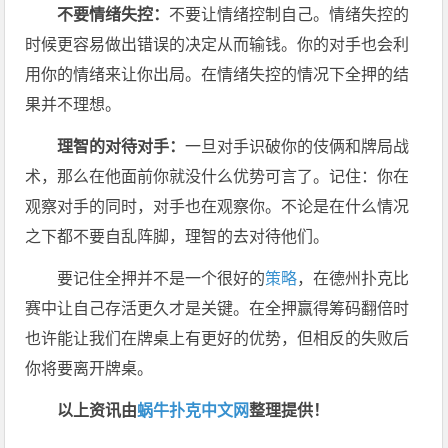
不要情绪失控：
不要让情绪控制自己。情绪失控的
时候更容易做出错误的决定从而输钱。你的对手也会利
用你的情绪来让你出局。在情绪失控的情况下全押的结
果并不理想。
理智的对待对手：
一旦对手识破你的伎俩和牌局战
术，那么在他面前你就没什么优势可言了。记住：你在
观察对手的同时，对手也在观察你。不论是在什么情况
之下都不要自乱阵脚，理智的去对待他们。
要记住全押并不是一个很好的
策略
，在德州扑克比
赛中让自己存活更久才是关键。在全押赢得筹码翻倍时
也许能让我们在牌桌上有更好的优势，但相反的失败后
你将要离开牌桌。
以上资讯由
蜗牛扑克中文网
整理提供！