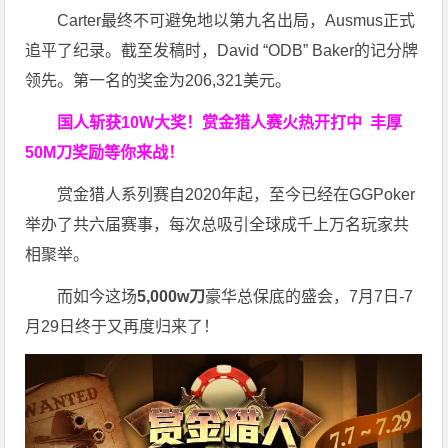
Carter最终不可避免地以第九名出局，Ausmus正式
追平了纪录。截至发稿时，David “ODB” Baker的记分牌
领先。第一名的奖金为206,321美元。
国人斩获
10W
大奖！
赏金猎人赛火热开打中 丰厚
50M刀奖励等你来战！
赏金猎人系列赛自2020年起，至今已经在GGPoker
举办了共六届赛事，每次总吸引全球成千上万名玩家共
相聚举。
而如今这场
5,000w刀
豪华总保底的盛会，7月7日-7
月29日终于又再度归来了！