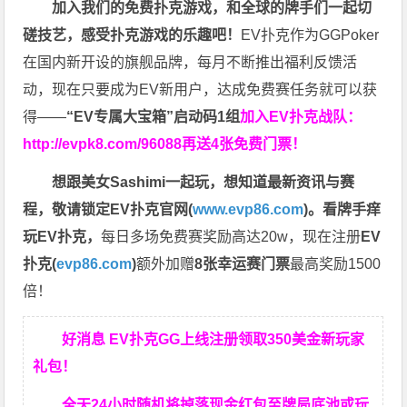
加入我们的免费扑克游戏，和全球的牌手们一起切
磋技艺，感受扑克游戏的乐趣吧！
EV扑克作为GGPoker
在国内新开设的旗舰品牌，每月不断推出福利反馈活
动，现在只要成为EV新用户，达成免费赛任务就可以获
得——
“EV专属大宝箱”启动码1组
加入EV扑克战队：
http://evpk8.com/96088
再送4张免费门票！
想跟美女Sashimi一起玩，
想知道最新资讯与赛
程，
敬请锁定EV扑克官网(
www.evp86.com
)。
看牌手痒
玩EV扑克，
每日多场免费赛奖励高达20w，现在注册
EV
扑克(
evp86.com
)
额外加赠
8张幸运赛门票
最高奖励1500
倍！
好消息 EV扑克GG上线注册领取350美金新玩家
礼包！
全天24小时随机将掉落现金红包至牌局底池或玩