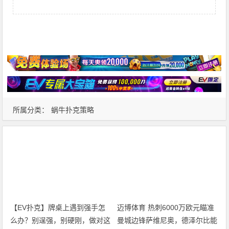
所属分类：
蜗牛扑克策略
【EV扑克】牌桌上遇到强手怎
迈博体育 热刺6000万欧元瞄准
么办？别逞强，别硬刚，做对这
曼城边锋萨维尼奥，德泽尔比能