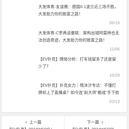
大发体育-友谊赛：德国0-1波兰近三场不胜，
大发助力你的致富之路！
06/18
大发体育-C罗再谈曼联：架构出错阿莫林也无
法创造奇迹，大发助力你的致富之路！
11/06
【EV扑克】牌局分析：打车钱留多了还是留
少了？
10/28
【EV扑克】扑克女力｜隋沐汐专访：不懂打
牌却上了直播桌？如今连“赵大师”都成“手下败
将”！
03/13
上一篇
下一篇