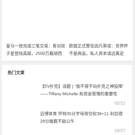
三件事
否激活昔日西甲突破王？
皇马一夜完成三笔交易：青训双
欧盟正式警告因凡蒂诺：世界杯
子星登陆英超，2500万截胡西
不是商品，私人资本请远离足
甲锋霸，大发体育助力你的致富
球，大发体育助力你的致富之
之路！
路！
热门文章
【EV扑克】话题 | “我不得不向扑克之神投降”
——Tiffany Michelle 和资金管理的重要性
02/12
迈博体育 怀特35分字母哥空砍38+11 利拉德
28分雄鹿不敌公牛
10/27