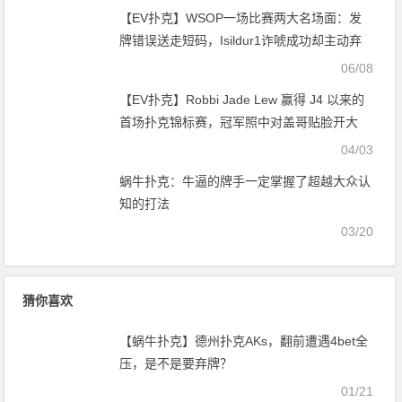
【EV扑克】WSOP一场比赛两大名场面：发
牌错误送走短码，Isildur1诈唬成功却主动弃
牌
06/08
【EV扑克】Robbi Jade Lew 赢得 J4 以来的
首场扑克锦标赛，冠军照中对盖哥贴脸开大
04/03
蜗牛扑克：牛逼的牌手一定掌握了超越大众认
知的打法
03/20
猜你喜欢
【蜗牛扑克】德州扑克AKs，翻前遭遇4bet全
压，是不是要弃牌？
01/21