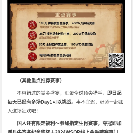
（
其他重点推荐赛事）
不容错过的赏金盛宴，汇聚全球顶尖猎手，
即日起
每天已经有多场Day1可以挑战
。事不宜迟，赶紧一起加
入这场狂欢吧！
国人还有限定福利～参加指定生肖赛事，夺冠即加
赠
丹牛签名纪念奖杯
＋
2024WSOP线上金手链赛事门