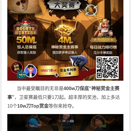
当中最受瞩目的无非是
400w刀保底“神秘赏金主赛
事”
，卫星赛最低只要1刀起。超丰厚的奖池，加上多达
10个
10w刀Top赏金
等你来抢夺。