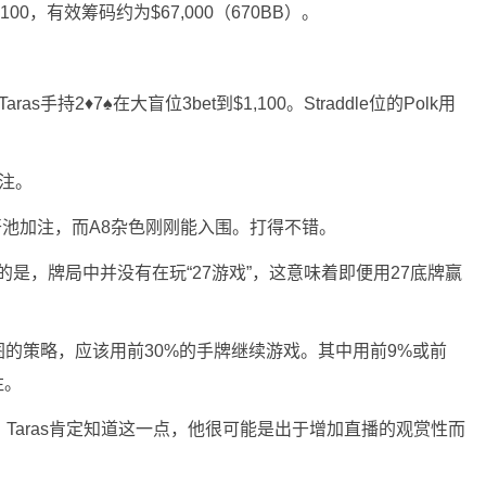
100，有效筹码约为$67,000（670BB）。
as手持2♦7♠在大盲位3bet到$1,100。Straddle位的Polk用
跟注。
开池加注，而A8杂色刚刚能入围。打得不错。
明的是，牌局中并没有在玩“27游戏”，这意味着即便用27底牌赢
的策略，应该用前30%的手牌继续游戏。其中用前9%或前
注。
t，Taras肯定知道这一点，他很可能是出于增加直播的观赏性而