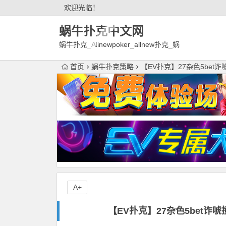
欢迎光临！
蜗牛扑克中文网
蜗牛扑克_Allnewpoker_allnew扑克_蜗
牛德州扑克官网欢迎您!
首页
蜗牛扑克策略
【EV扑克】27杂色5bet诈
A+
【EV扑克】27杂色5bet诈唬