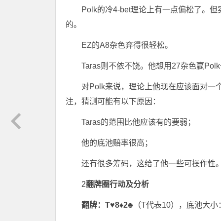
Polk的冷4-bet理论上有一点偏松了。但
的。
EZ的A8杂色弃得很轻松。
Taras则不依不饶。他想用27杂色赢P
对Polk来说，理论上他现在应该面对一
注，猜测可能有以下原因：
Taras的范围比他应该有的要弱；
他的底池赔率很高；
还有很多筹码，这给了他一些可操作性
2
翻牌圈行动及分析
翻牌：T♥8♦2♣
（T代表10），底池大小：$