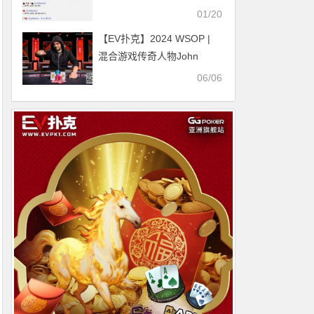
对？
01/20
【EV扑克】2024 WSOP |
混合游戏传奇人物John
Hennigan斩获生涯第7条金
06/06
手链