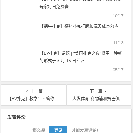
玩家每日免费赛
10/17
【蜗牛扑克】德州扑克打牌和沉没成本效应
11/13
【EV扑克】话题 | “美国扑克之夜”将用一种新
的形式于 5 月 15 日回归
05/17
上一篇
下一篇
【EV扑克】教学：不管你是坚果还是诈唬，都下同一个注码
大发体育-利物浦和姆巴佩有没有新糖 红军到底买不买得起，大发助力你的致富之路！
文
发表评论
章
导
您必须
登录
才能发表评论！