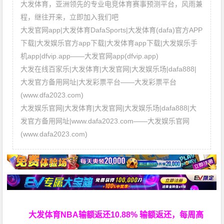
大发体育，亚洲领先的专业电竞体育赛事预测平台，风雨兼
程，继往开来，立即加入我们吧
大发官网app|大发体育DafaSports|大发体育(dafa)官方APP
下载|大发娱乐官方app下载|大发体育app下载|大发娱乐手
机app|dfvip.app——大发官网app(dfvip.app)
大发在线百家乐|大发体育|大发官网|大发娱乐场|dafa888|
大发官方备用网址|大发彩票平台——大发彩票平台
(www.dfa2023.com)
大发娱乐官网|大发体育|大发官网|大发娱乐场|dafa888|大
发官方备用网址|www.dafa2023.com——大发娱乐官网
(www.dafa2023.com)
大发体育NBA输额返还10.88% 输额返还，每周高