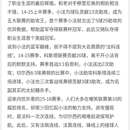
了职业生涯的最后辉煌。和老对手穆里尼奥的相处相当
不错，14-15上半赛季，小法为球队贡献13次助攻，成为
五大联赛的助攻王，首个赛季小法就交出了5球25助攻的
优异数据，帮助蓝军夺得联赛杯冠军，此后又随队夺得
职业生涯首个英超冠军。
说到小法的蓝军巅峰，就不得不提到大名鼎鼎的“法科连
线”。14-15赛季，科斯塔联赛贡献20球，离不开小法背
后的默默支持。赛季首战3:1伯恩利，小法送出2次助
攻；切尔西6:3埃弗顿的比赛中，小法助攻科斯塔连续三
场进球，小法也三次客战埃弗顿贡献3球3助攻，成为名
副其实的太妃糖杀手。
迎来内忧外患的15-16赛季，人们大多在嘲笑联赛第10的
尴尬排名，却很少回忆起小法的勉力支持。进攻僵局
时，是法科一次次连线，为切尔西的艰难前进保驾护
航。此后，又有法佩连线、法莫连线，锋线上的接球人