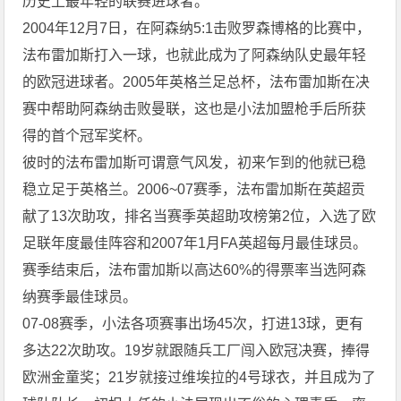
历史上最年轻的联赛进球者。
2004年12月7日，在阿森纳5:1击败罗森博格的比赛中，
法布雷加斯打入一球，也就此成为了阿森纳队史最年轻
的欧冠进球者。2005年英格兰足总杯，法布雷加斯在决
赛中帮助阿森纳击败曼联，这也是小法加盟枪手后所获
得的首个冠军奖杯。
彼时的法布雷加斯可谓意气风发，初来乍到的他就已稳
稳立足于英格兰。2006~07赛季，法布雷加斯在英超贡
献了13次助攻，排名当赛季英超助攻榜第2位，入选了欧
足联年度最佳阵容和2007年1月FA英超每月最佳球员。
赛季结束后，法布雷加斯以高达60%的得票率当选阿森
纳赛季最佳球员。
07-08赛季，小法各项赛事出场45次，打进13球，更有
多达22次助攻。19岁就跟随兵工厂闯入欧冠决赛，捧得
欧洲金童奖；21岁就接过维埃拉的4号球衣，并且成为了