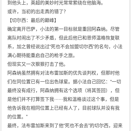
到他头上，英超的美妙时光常常萦绕在他脑海。
或许，当初的出走真的错了？
【切尔西：最后的巅峰】
确定离开巴萨，小法的第一目标就是重回阿森纳。尽管
离队时闹出了不少矛盾，但此后他已和恩师温格恢复联
系，加之曾经说出过“死也不会加盟切尔西”的名句，小法
满心期待能重启自己的枪手之旅。
但现实又一次狠狠打击了他。
阿森纳虽然拥有对法布雷加斯的优先谈判权，但那时他
们在同位置已有一位出色球星。据小法自己回忆：“一切
最终没有成行，阿森纳拥有这个选项（将其签回），但
是他们并不打算签下我······我和温格谈过这个事，但是
他告诉我在相同位置上已经有人了，目前球队并没有我
的位置。”
最终，法布雷加斯来到了他“死也不会去”的切尔西，迎来