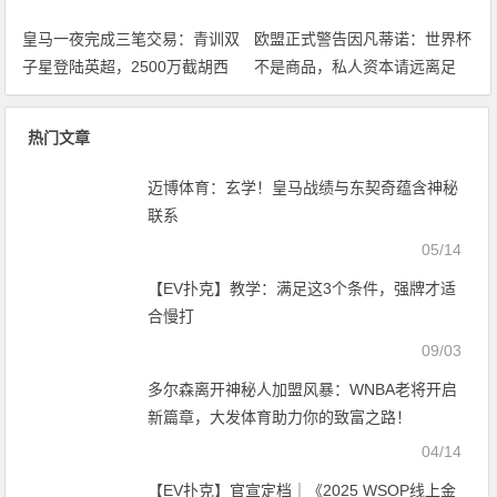
皇马一夜完成三笔交易：青训双
欧盟正式警告因凡蒂诺：世界杯
子星登陆英超，2500万截胡西
不是商品，私人资本请远离足
甲锋霸，大发体育助力你的致富
球，大发体育助力你的致富之
之路！
路！
热门文章
迈博体育：玄学！皇马战绩与东契奇蕴含神秘
联系
05/14
【EV扑克】教学：满足这3个条件，强牌才适
合慢打
09/03
多尔森离开神秘人加盟风暴：WNBA老将开启
新篇章，大发体育助力你的致富之路！
04/14
【EV扑克】官宣定档｜《2025 WSOP线上金