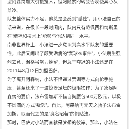
望阿森纳加大引援投入，但阿隆索的转会告吹使其心灰
意冷。
队友整体实力不足，他总是会感到“孤独”，用小法自己的
话来说，在很长一段时间内，队内只有范佩西和纳斯里
在“精神和技术上”能够与他达到同一水平。
南非世界杯上，小法进一步意识到高水平队友的重要
性，此后又闹出了颇受诟病的“套球衣事件”，小法萌生强
烈去意，温格虽努力挽留，但急于夺冠的小法还是在
2011年8月12日加盟巴萨。
为了离开阿森纳，小法不惜通过罢训等方式向枪手施
压，甚至还来了一波惊讶足坛的极限操作：为了凑足阿
森纳的要价，法布雷加斯不惜自掏腰包500万欧元，以极
不圆满的方式“叛逃”。自此，阿森纳再无天之骄子法布雷
加斯，取而代之的是“臭名昭著”的倒贴法。
那时，巴萨对小法而言就是梦想的彼岸。那么，小法在