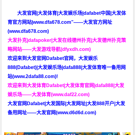
大发官网|大发体育|大发娱乐场|dafabet中国|大发体
育官方网站|www.dfa678.com”——大发官方网址
(www.dfa678.com)
大发扑克|dafapoker|大发在线德州扑克|大发德州扑克策
略网站——大发游戏导航(dfyxdh.com)
欢迎来到大发官网Dafabet官网，大发娱乐
888(Dafabet)|大发娱乐场|dafa888|大发体育唯一备用网
站(www.2dafa88.com)!
欢迎来到大发体育Dafabet|大发体育官网|dafa888|大发
娱乐场——大发体育(www.daf22.com)
大发官网Dafabet|大发国际|大发网址|大发888开户|大发
备用网址——大发官网(www.d6d6d.com)