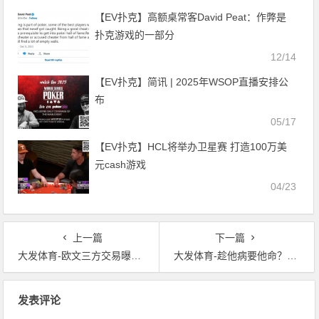
【EV扑克】高额桌常客David Peat：作弊是
扑克游戏的一部分
12/14
【EV扑克】简讯 | 2025年WSOP直播安排公
布
05/17
【EV扑克】HCL将举办卫星赛 打造100万美
元cash游戏
04/23
上一篇
下一篇
大发体育-欧文三方交易曝光，联手1.98亿巨星争冠，大发助力你的致富之路！
大发体育-趁他病要他命？利物浦追廷贝尔迎利好 贾府不得不，大发助力你的致富之路！
文
发表评论
章