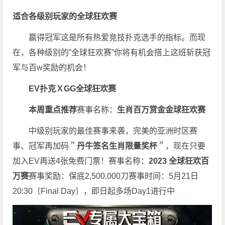
适合各级别玩家的
全球狂欢赛
赢得冠军这是所有热爱竞技扑克选手的指标。而现
在，各种级别的”全球狂欢赛”你将有机会搭上这班斩获冠
军与百w奖励的机会！
EV扑克ＸGG全球狂欢赛
本周重点推荐
赛事名称：
生肖百万赏金金球狂欢赛
中级别玩家的最佳赛事来袭，完美的亚洲时区赛
事、冠军再加码＂
丹牛签名生肖限量奖杯
＂，现在只要
加入EV再送4张免费门票！赛事名称：
2023 全球狂欢百
万赛
赛事奖励：保底2,500,000刀赛事时间：5月21日
20:30〔Final Day〕，即日起多场Day1进行中