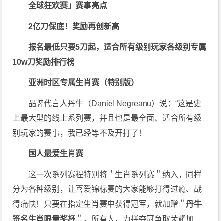
全球狂欢赛」赛事亮点
2亿刀保底！奖励再创新高
报名最低只要5刀起，适合所有级别玩家
各级别专属
10w刀奖励排行榜
亚洲时区专属生肖赛（特别版）
品牌代言人丹牛（Daniel Negreanu）说：“这是史
上最大型的线上系列赛，并且也是最全面、适合所有级
别玩家的赛事，我已经等不及开打了！
国人最爱
生肖赛
这一次系列赛程特别将＂生肖系列赛＂纳入，同样
分为各种级别，让喜爱锦标赛的大家能够打得过瘾、战
得痛快！只要在指定生肖赛中获得冠军，就加赠＂
丹牛
签名生肖限量奖杯
＂。所有人，力拼夺冠争取荣耀加