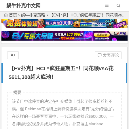
蜗牛扑克中文网
首页
蜗牛扑克策略
【EV扑克】HCL“疯狂星期五”！同花顺vsA花 $611,300超大底池！
A+
发表评论
【EV扑克】HCL“疯狂星期五”！同花顺vsA花
$611,300超大底池！
摘要
该节目中途停赛的决定在社交媒体上引起了很多粉丝的不
满。但 Feldman在推特上解释说这样决定有“充分的理由”。
在这样的一场豪客赛事中，一名玩家输掉近$600,000，一
名神秘玩家现身并成为传奇人物，扑克博主Mariano