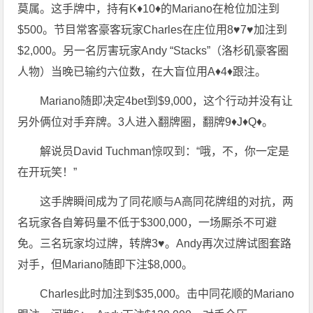
莫属。这手牌中，持有K♦10♦的Mariano在枪位加注到
$500。节目常客豪客玩家Charles在庄位用8♥7♥加注到
$2,000。另一名厉害玩家Andy “Stacks”（洛杉矶豪客圈
人物）当晚已输约六位数，在大盲位用A♦4♦跟注。
Mariano随即决定4bet到$9,000，这个行动并没有让
另外俩位对手弃牌。3人进入翻牌圈，翻牌9♦J♦Q♦。
解说员David Tuchman惊叹到：“哦，不，你一定是
在开玩笑！”
这手牌瞬间成为了同花顺与A高同花牌组的对抗，两
名玩家各自筹码量不低于$300,000，一场厮杀不可避
免。三名玩家均过牌，转牌3♥。Andy再次过牌试图套路
对手，但Mariano随即下注$8,000。
Charles此时加注到$35,000。击中同花顺的Mariano