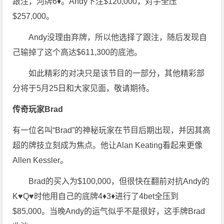
跟注，河牌6♦。Andy下注$120,000，对手全压
$257,000。
Andy没理由弃牌，所以他选择了跟注，随后发现自
己输掉了这个高达$611,300的底池。
如此精彩的对决只是该节目的一部分，其他精彩部
分将于5月25日和大家见面，敬请期待。
传奇玩家Brad
有一位名叫“Brad”的神秘玩家在节目后期出现，并因其高
超的牌技立刻成为焦点。他让Alan Keating看起来更像
Allen Kessler。
Brad的买入为$100,000，但很快在翻前对抗Andy的
K♥Q♥时他用自己的底牌4♦3♦进行了4bet全压到
$85,000。当晚Andy的运气似乎不是很好，这手牌Brad