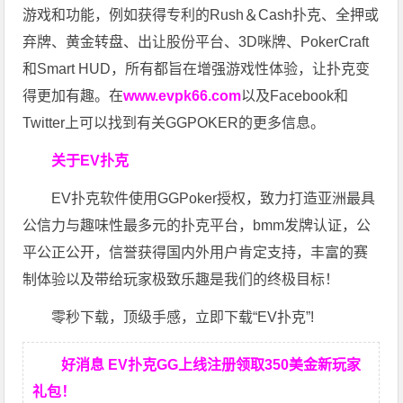
游戏和功能，例如获得专利的Rush＆Cash扑克、全押或
弃牌、黄金转盘、出让股份平台、3D咪牌、PokerCraft
和Smart HUD，所有都旨在增强游戏性体验，让扑克变
得更加有趣。在
www.evpk66.com
以及Facebook和
Twitter上可以找到有关GGPOKER的更多信息。
关于EV扑克
EV扑克软件使用GGPoker授权，致力打造亚洲最具
公信力与趣味性最多元的扑克平台，bmm发牌认证，公
平公正公开，信誉获得国内外用户肯定支持，丰富的赛
制体验以及带给玩家极致乐趣是我们的终极目标！
零秒下载，顶级手感，立即下载“EV扑克”!
好消息 EV扑克GG上线注册领取350美金新玩家
礼包！