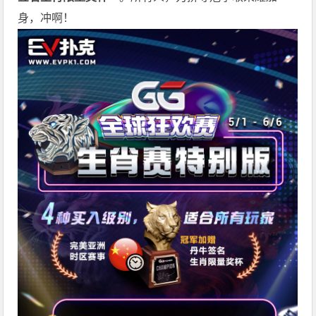
身，冲啊！