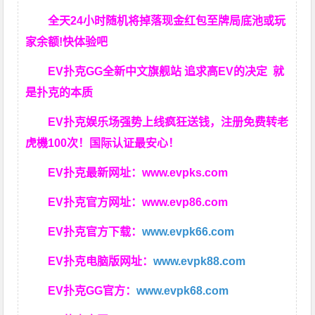
全天24小时随机将掉落现金红包至牌局底池或玩
家余额!快体验吧
EV扑克GG
全新中文旗舰站
追求高EV
的决定
就
是扑克的本质
EV扑克娱乐场强势上线疯狂送钱，注册免费转老
虎機100次！国际认证最安心！
EV扑克最新网址：
www.evpks.com
EV扑克官方网址：
www.evp86.com
EV扑克官方下载：
www.evpk66.com
EV扑克电脑版网址：
www.evpk88.com
EV扑克GG官方：
www.evpk68.com