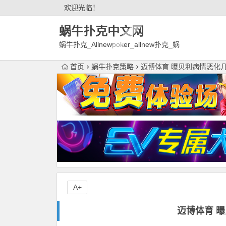
欢迎光临！
蜗牛扑克中文网
蜗牛扑克_Allnewpoker_allnew扑克_蜗
牛德州扑克官网欢迎您!
首页
蜗牛扑克策略
迈博体育 曝贝利病情恶化
A+
迈博体育 