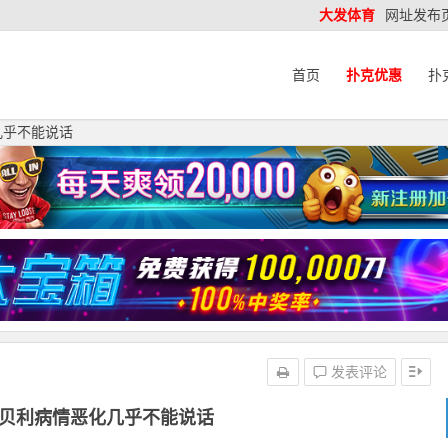
大发体育
网址发布
首页
扑克优惠
扑
几乎不能说话
发表评论
曝贝利病情恶化几乎不能说话