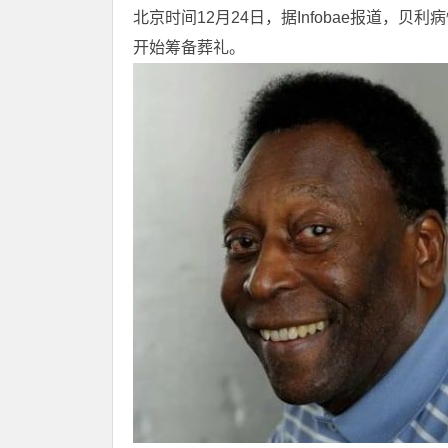
北京时间12月24日，据Infobae报道
开始筹备葬礼。