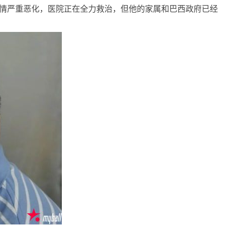
，贝利病情严重恶化，医院正在全力救治，但他的家属和巴西政府已经