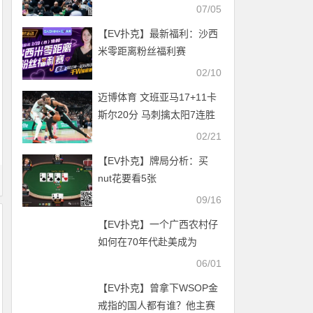
同一名对手的AA折磨两次！
07/05
【EV扑克】最新福利：沙西
米零距离粉丝福利赛
02/10
迈博体育 文班亚马17+11卡
斯尔20分 马刺擒太阳7连胜
02/21
【EV扑克】牌局分析：买
nut花要看5张
09/16
【EV扑克】一个广西农村仔
如何在70年代赴美成为
WSOP冠军？
06/01
【EV扑克】曾拿下WSOP金
戒指的国人都有谁？他主赛