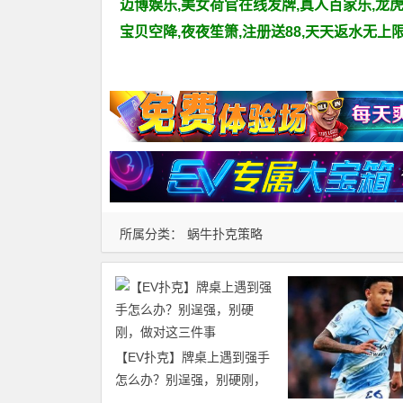
迈博娱乐,美女荷官在线发牌,真人百家乐,龙虎
宝贝空降,夜夜笙箫,注册送88,天天返水无上
所属分类：
蜗牛扑克策略
【EV扑克】牌桌上遇到强手
怎么办？别逞强，别硬刚，
做对这三件事