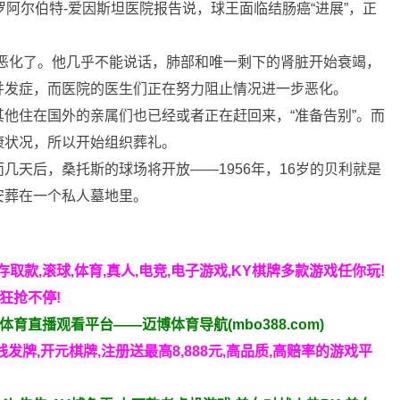
罗阿尔伯特-爱因斯坦医院报告说，球王面临结肠癌“进展”，正
病情恶化了。他几乎不能说话，肺部和唯一剩下的肾脏开始衰竭，
并发症，而医院的医生们正在努力阻止情况进一步恶化。
他住在国外的亲属们也已经或者正在赶回来，“准备告别”。而
康状况，所以开始组织葬礼。
几天后，桑托斯的球场将开放——1956年，16岁的贝利就是
安葬在一个私人墓地里。
取款,滚球,体育,真人,电竞,电子游戏,KY棋牌多款游戏任你玩!
狂抢不停!
体育直播观看平台——迈博体育导航(mbo388.com)
发牌,开元棋牌,注册送最高8,888元,高品质,高赔率的游戏平