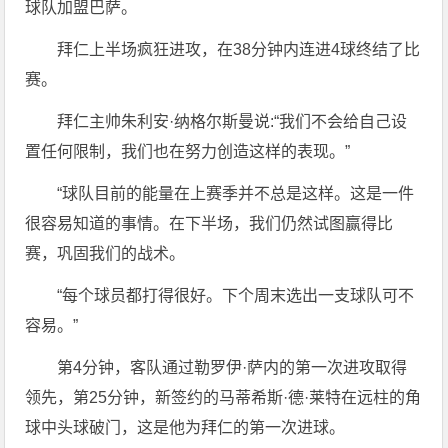
球队加盟巴萨。
拜仁上半场疯狂进攻，在38分钟内连进4球终结了比
赛。
拜仁主帅朱利安·纳格尔斯曼说:“我们不会给自己设
置任何限制，我们也在努力创造这样的表现。”
“球队目前的能量在上赛季并不总是这样。这是一件
很容易知道的事情。在下半场，我们仍然试图赢得比
赛，巩固我们的战术。
“每个球员都打得很好。下个周末选出一支球队可不
容易。”
第4分钟，客队通过勒罗伊·萨内的第一次进攻取得
领先，第25分钟，新签约的马蒂希斯·德·莱特在远柱的角
球中头球破门，这是他为拜仁的第一次进球。