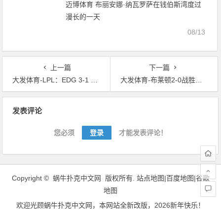
迈博体育 布丽安娜·纳瓦罗萨在钱伯斯湾度过
漫长的一天
08/13
上一篇
下一篇
大发体育-LPL：EDG 3-1 LNG，全程压制，大发助力你的致富之路！
大发体育-布莱顿2-0战胜西汉姆联，大发助力你的致富之路！
文
发表评论
章
导
您必须
登录
才能发表评论！
航
Copyright ©
蜗牛扑克中文网
版权所有.
站点地图|
百度地图
|
谷歌
地图
欢迎光顾
蜗牛扑克中文网
，本网站全新改版，2026新年快乐！