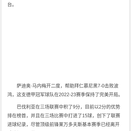
台。
萨迪奥·马内梅开二度，帮助拜仁慕尼黑7-0击败波
鸿，这支德甲冠军球队在2022-23赛季保持了完美开局。
巴伐利亚在三场联赛中积了9分，目前以2分的优势
排在榜首，并且在三场比赛中打进了15球，创下了联赛
进球纪录，尽管顶级前锋莱万多夫斯基本赛季已经离开