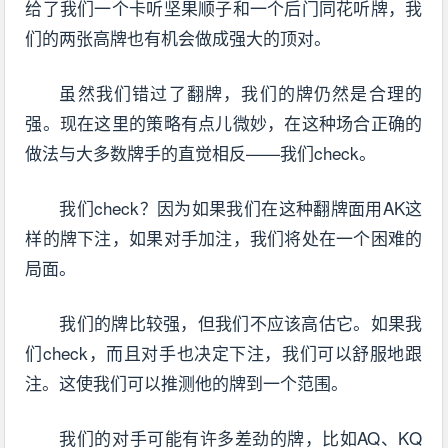
给了我们一个卡听坚果顺子和一个后门同花听牌，我
们的两张高牌也有机会做成强大的顶对。
虽然我们错过了翻牌，我们的牌仍然是合理的
强。现在这里的策略有点儿微妙，在这种场合正确的
做法与大多数牌手的直觉相反——我们check。
我们check？因为如果我们在这种翻牌面用AK这
样的牌下注，如果对手加注，我们将处在一个困难的
局面。
我们的牌比较强，但我们不应该高估它。如果我
们check，而且对手也决定下注，我们可以舒服地跟
注。这使我们可以推测他的牌到一个范围。
我们的对手可能有许多差劲的牌，比如AQ、KQ