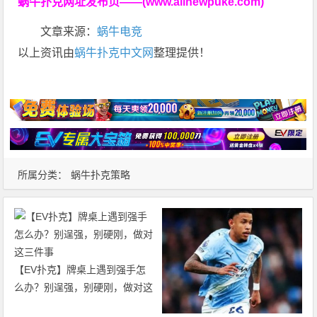
蜗牛扑克网址发布页——(www.allnewpuke.com)
文章来源：
蜗牛电竞
以上资讯由
蜗牛扑克中文网
整理提供！
所属分类：
蜗牛扑克策略
【EV扑克】牌桌上遇到强手怎
么办？别逞强，别硬刚，做对这
三件事