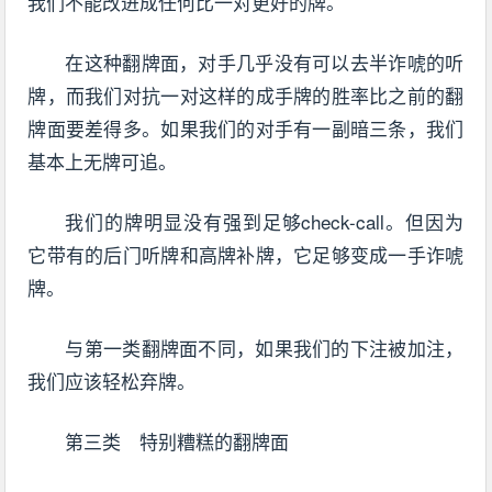
我们不能改进成任何比一对更好的牌。
在这种翻牌面，对手几乎没有可以去半诈唬的听
牌，而我们对抗一对这样的成手牌的胜率比之前的翻
牌面要差得多。如果我们的对手有一副暗三条，我们
基本上无牌可追。
我们的牌明显没有强到足够check-call。但因为
它带有的后门听牌和高牌补牌，它足够变成一手诈唬
牌。
与第一类翻牌面不同，如果我们的下注被加注，
我们应该轻松弃牌。
第三类 特别糟糕的翻牌面