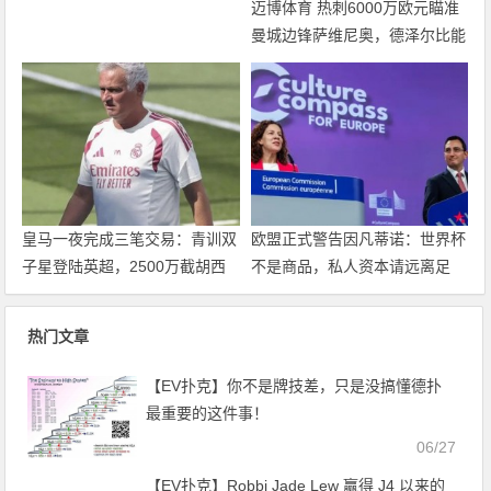
迈博体育 热刺6000万欧元瞄准
曼城边锋萨维尼奥，德泽尔比能
否激活昔日西甲突破王？
皇马一夜完成三笔交易：青训双
欧盟正式警告因凡蒂诺：世界杯
子星登陆英超，2500万截胡西
不是商品，私人资本请远离足
甲锋霸，大发体育助力你的致富
球，大发体育助力你的致富之
之路！
路！
热门文章
【EV扑克】你不是牌技差，只是没搞懂德扑
最重要的这件事！
06/27
【EV扑克】Robbi Jade Lew 赢得 J4 以来的